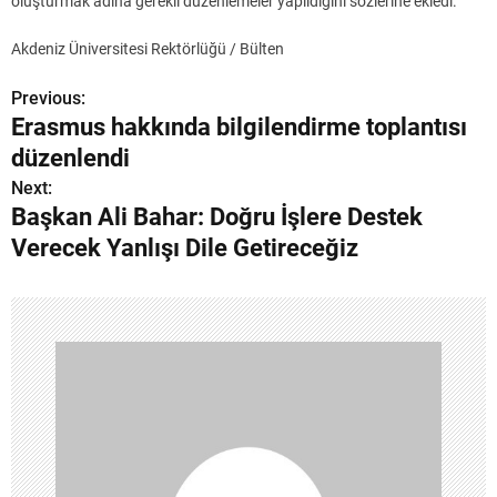
oluşturmak adına gerekli düzenlemeler yapıldığını sözlerine ekledi.
Akdeniz Üniversitesi Rektörlüğü / Bülten
Previous:
Y
Erasmus hakkında bilgilendirme toplantısı
a
düzenlendi
z
Next:
Başkan Ali Bahar: Doğru İşlere Destek
ı
Verecek Yanlışı Dile Getireceğiz
g
e
z
i
n
m