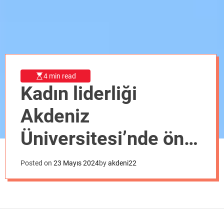
o
d
e
4 min read
Kadın liderliği
Akdeniz
Üniversitesi’nde öne
çıkıyor
Posted on
23 Mayıs 2024
by
akdeni22