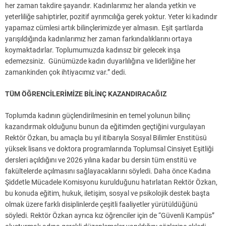
her zaman takdire şayandır. Kadınlarımız her alanda yetkin ve
yeterliliğe sahiptirler, pozitif ayrımcılığa gerek yoktur. Yeter ki kadındır
yapamaz cümlesi artık bilinçlerimizde yer almasın. Eşit şartlarda
yarışıldığında kadınlarımız her zaman farkındalıklarını ortaya
koymaktadırlar. Toplumumuzda kadınsız bir gelecek inşa
edemezsiniz. Günümüzde kadın duyarlılığına ve liderliğine her
zamankinden çok ihtiyacımız var.” dedi.
TÜM ÖĞRENCİLERİMİZE BİLİNÇ KAZANDIRACAĞIZ
Toplumda kadının güçlendirilmesinin en temel yolunun bilinç
kazandırmak olduğunu bunun da eğitimden geçtiğini vurgulayan
Rektör Özkan, bu amaçla bu yıl itibarıyla Sosyal Bilimler Enstitüsü
yüksek lisans ve doktora programlarında Toplumsal Cinsiyet Eşitliği
dersleri açıldığını ve 2026 yılına kadar bu dersin tüm enstitü ve
fakültelerde açılmasını sağlayacaklarını söyledi. Daha önce Kadına
Şiddetle Mücadele Komisyonu kurulduğunu hatırlatan Rektör Özkan,
bu konuda eğitim, hukuk, iletişim, sosyal ve psikolojik destek başta
olmak üzere farklı disiplinlerde çeşitli faaliyetler yürütüldüğünü
söyledi. Rektör Özkan ayrıca kız öğrenciler için de “Güvenli Kampüs”