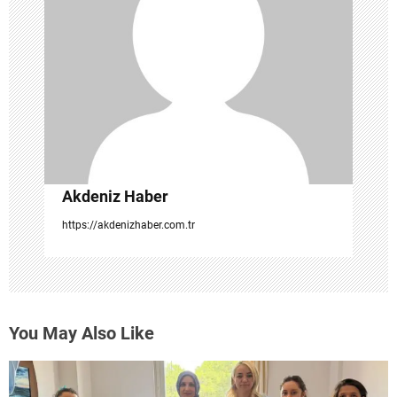
e
s
i
Akdeniz Haber
https://akdenizhaber.com.tr
You May Also Like