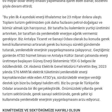
69 milyar dolar enerji ithalatı yapılmasına işaret eden Bahar, sözlerini
şöyle devam ettirdi;
“Bu yılın ilk 4 ayındaki enerji ithalatımız ise 23 milyar dolara ulaştı.
Toplam turizm gelirimizden çok daha fazlasını petrol-doğalgaz ve
kömür almak için harcıyoruz. Bir tarafta bu kalemlerin yurtiçi üretimini
artırırken, bir taraftan da yenilenebilir enerjiye ağırlık vermemiz
gerekiyor. Biz Antalya Ticaret ve Sanayi Odası olarak bu konuda gerek
kendi kullanımımızı artırarak gerek bu konuyu sürekli gündemde
tutarak, yenilenebilir enerjinin yaygınlaşmasına çalışıyoruz. Geçtiğimiz
günlerde ATSO hizmet binası ve Antalya Kültür Sanat çatısında enerji
üretmeye başlayan Güneş Enerji Sistemimiz YEK-G belgesi ile
ödüllendirildi. CK Akdeniz Elektrik Genel Müdürü Fahrettin Bey, 2023
yılında 576 MWh’lık elektrik tüketimini yenilenebilir enerji
kaynaklarından elde eden ATSO’ya, sürdürülebilir enerjiye verdiği
destek için bize bu belgeyi takdim etti. Biz bu proje ile Türkiye’de
Odalar arasında bir ilki gerçekleştirdik. Önümüzdeki yıllarda gerek
turizm sektöründe, gerek sanayi sektöründe, gerek şehir içi
kullanımda yenilenebilir enerjinin yaygınlaşmasını arzu ediyoruz.
KOMİTEMİZE VE SEKTÖRÜMÜZE HAYIRLI OLSUN