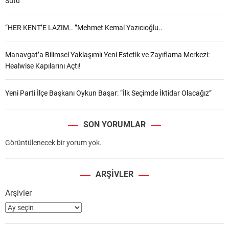
Sütü”
“HER KENT’E LAZIM.. ”Mehmet Kemal Yazıcıoğlu..
Manavgat’a Bilimsel Yaklaşımlı Yeni Estetik ve Zayıflama Merkezi:
Healwise Kapılarını Açtı!
Yeni Parti İlçe Başkanı Oykun Başar: “İlk Seçimde İktidar Olacağız”
SON YORUMLAR
Görüntülenecek bir yorum yok.
ARŞIVLER
Arşivler