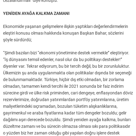
cezalandırmalı” diye konuştu.
YENİDEN AYAĞA KALKMA ZAMANI
Ekonomide yaşanan gelişmelere ilişkin yaptıkları değerlendirmelerin
eleştiri konusu olması hakkında konuşan Başkan Bahar, sözlerini
şöyle sürdürdü;
“Şimdi bazıları bizi “ekonomi yönetimine destek vermekle” eleştiriyor.
“İş dünyasını temsil edenler, nasıl olur da bu politikayı destekler!”
diyenler var. Tekrar ediyorum, bu bir tercih değil, bu bir zorunluluktur.
Ülkemizin şu anda uygulanmakta olan politikalar dışında bir seçeneği
de bulunmamaktadır. Türkiye, hiçbir dış etki olmadan, bir zorlama
olmadan, tamamen kendi tercihi ile 2021 sonunda bir faiz indirim
sürecine girdi ve ülke risk priminden, cari dengeye, enflasyondan döviz
rezervlerimize, doğrudan yatırımlardan portföy yatırımlarına, üretim
maliyetlerindeki sıçramadan, bozulan tüketim alışkanlıklarına,
gayrimenkul ve araba fiyatlarına kadar tüm dengeler bozuldu; gelir
dağılımı aşırı derecede bozuldu. Şimdi yeniden ayağa kalkma, bunları
düzeltme zamanı ve bu sürecin olmazsa olması sıkı para politikasıdır
o yüzden biz her zaman olduğu gibi yapılan doğru işlere destek