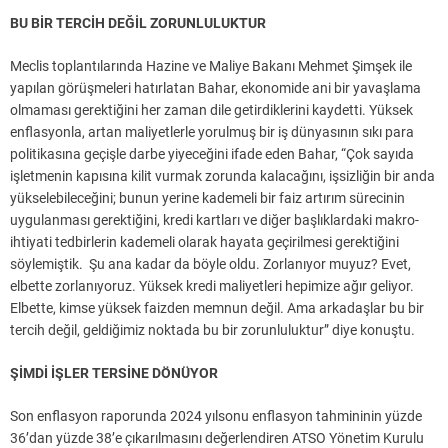
BU BİR TERCİH DEĞİL ZORUNLULUKTUR
Meclis toplantılarında Hazine ve Maliye Bakanı Mehmet Şimşek ile
yapılan görüşmeleri hatırlatan Bahar, ekonomide ani bir yavaşlama
olmaması gerektiğini her zaman dile getirdiklerini kaydetti. Yüksek
enflasyonla, artan maliyetlerle yorulmuş bir iş dünyasının sıkı para
politikasına geçişle darbe yiyeceğini ifade eden Bahar, “Çok sayıda
işletmenin kapısına kilit vurmak zorunda kalacağını, işsizliğin bir anda
yükselebileceğini; bunun yerine kademeli bir faiz artırım sürecinin
uygulanması gerektiğini, kredi kartları ve diğer başlıklardaki makro-
ihtiyati tedbirlerin kademeli olarak hayata geçirilmesi gerektiğini
söylemiştik. Şu ana kadar da böyle oldu. Zorlanıyor muyuz? Evet,
elbette zorlanıyoruz. Yüksek kredi maliyetleri hepimize ağır geliyor.
Elbette, kimse yüksek faizden memnun değil. Ama arkadaşlar bu bir
tercih değil, geldiğimiz noktada bu bir zorunluluktur” diye konuştu.
ŞİMDİ İŞLER TERSİNE DÖNÜYOR
Son enflasyon raporunda 2024 yılsonu enflasyon tahmininin yüzde
36’dan yüzde 38’e çıkarılmasını değerlendiren ATSO Yönetim Kurulu