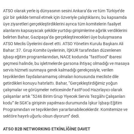
ATSO olarak yerle iş dünyasının sesini Ankara’da ve tüm Türkiye’de
gür bir şekilde temsil etmek için özveriyle çalıştıklarını, bu kapsamda
üye ziyaretleri gerçekleştirdiklerini ayrıca tüm komitelerin faaliyet
alanlarını kapsayacak şekilde yurtdışı girişimlerine ağırlık verdiklerini
belirten Bahar, Gazipaşa’da gerçekleştirecekleri üye buluşmasına
ATSO Meclis Üyelerini davet etti. ATSO Yönetim Kurulu Başkanı Ali
Bahar: 37. Grup Komite üyelerinin, İŞKUR tarafından düzenlenen
işbaşı eğitim programlarından, NACE kodunda “fastfood” ibaresi
geçmesi halinde, bu işletmelerde garsona ihtiyaç olmadığı ve masaya
servis hizmeti sunmaya gerek kalmadığı gerekçesiyle, verilen
teşviklerden faydalanamamış olmaları konusunda mecliste dile
getirdikleri konuyu hatırlattı. Bahar, “Gerçekleştirdiğimiz yoğun
çalışmalar ve görüşmeler neticesinde FastFood Hazırlayıcı olarak
çalışanlar artık “5246 Birim Grup Yiyecek Servis Tezgâhı Çalışanları
kodu” ile SGK’a girişinin yapılması durumunda İşkur İşbaşı Eğitim
Programından ve teşviklerden yararlanabileceklerdir. Komitemize ve
sektöre hayırlı uğurlu olsun diyorum” dedi.
ATSO B2B NETWORKING ETKİNLİĞİNE DAVET