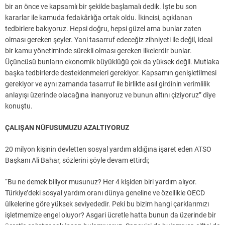
bir an önce ve kapsamlı bir şekilde başlamalı dedik. İşte bu son
kararlar ile kamuda fedakârlığa ortak oldu. İkincisi, açıklanan
tedbirlere bakıyoruz. Hepsi doğru, hepsi güzel ama bunlar zaten
olması gereken şeyler. Yani tasarruf edeceğiz zihniyeti ile değil, ideal
bir kamu yönetiminde sürekli olması gereken ilkelerdir bunlar.
Üçüncüsü bunların ekonomik büyüklüğü çok da yüksek değil. Mutlaka
başka tedbirlerde desteklenmeleri gerekiyor. Kapsamın genişletilmesi
gerekiyor ve aynı zamanda tasarruf ile birlikte asıl girdinin verimlilik
anlayışı üzerinde olacağına inanıyoruz ve bunun altını çiziyoruz” diye
konuştu.
ÇALIŞAN NÜFUSUMUZU AZALTIYORUZ
20 milyon kişinin devletten sosyal yardım aldığına işaret eden ATSO
Başkanı Ali Bahar, sözlerini şöyle devam ettirdi;
“Bu ne demek biliyor musunuz? Her 4 kişiden biri yardım alıyor.
Türkiye’deki sosyal yardım oranı dünya geneline ve özellikle OECD
ülkelerine göre yüksek seviyededir. Peki bu bizim hangi çarklarımızı
işletmemize engel oluyor? Asgari ücretle hatta bunun da üzerinde bir