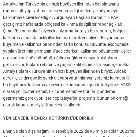
Antalya’nın Türkiye’nin en hızlı büyüyen illerinden biri olmasına
rağmen alt yapı yatırımlarının yetersizliği nedeniyle büyümeyi
kalkınmaya çeviremediğini vurgulayan Başkan Bahar, “TEPAV
geçtiğimiz haftalarda bölgesel kalkınma ile ilgili bir rapor açıkladı.
Şimdi “bu nasıl olur” diyeceksiniz ama Antalya bu raporda, bölgesel
kalkınma alanında riskli illerden biri olarak yer alıyor. Biliyorsunuz
büyüme ve kalkınma birbirinden farklı konular. Büyüme, ekonomide
yapılan üretimin artmasını ifade ederken, kalkınma büyümenin kişiler
arasında adil bölüşümünü, eğitim-sağlık ve sosyal imkânların
gelişmesini, toplam refahın ve yaşam kalitesinin artmasını içerir. Biz
Antalya olarak Türkiye’nin en hızlı büyüyen illerinden biriyiz. Ancak
gerek iç ve dış göç ile gerek alt yapı yatırımlarının yetersiz kalması ile
bu büyümeyi kalkınmaya çevirme konusunda geride kalıyoruz. ATSO
olarak yol göstermemiz, fikir üretmemiz ve bunları gündeme
getirmemiz gerekiyor. İşte, toplu işyerleri projemizi bunun bir örneği
olarak kabul etmeliyiz” ifadelerini kullandı.
YENİLENEBİLİR ENERJİDE TÜRKİYE’DE BİR İLK
Enerjiye olan dışa bağımlılık sebebiyle 2022’de 96 milyar dolar, 2023’te