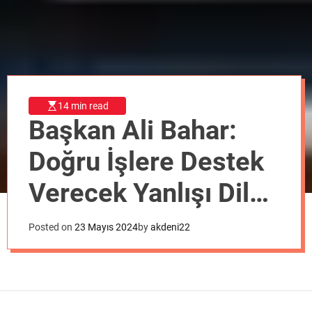
o
d
e
14 min read
Başkan Ali Bahar:
Doğru İşlere Destek
Verecek Yanlışı Dile
Getireceğiz
Posted on
23 Mayıs 2024
by
akdeni22