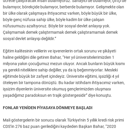
ücretle çalıştıracak insan bulamıyoruz. Sanayici de bulamıyor, çiftçi de
bulamıyor, börekçide bulamıyor, berberde bulamıyor. Gelişmekte olan
bir ülke olarak çalışmaya ihtiyacımız varken, böyle büyük bir ülke,
böyle genç nüfusa sahip ülke, böyle kadim bir ülke çalışan
nüfusumuzu azaltıyoruz. Böyle bir sosyal devlet anlayışı yok.
Çalışmamak demek çalıştırmamak demek çalıştıramamak demek
sosyal devlet anlayışı değildir.”
Eğitim kalitesinin velilerin ve işverenlerin ortak sorunu ve şikâyeti
haline geldiğini dile getiren Bahar, “Her yıl üniversitelerimizden 1
milyona yakın çocuğumuz mezun oluyor. Ancak bunların büyük kısmı
ya gerekli niteliklere sahip değiller, ya da iş beğenmiyorlar. Mesleki
eğitimde büyük bir zafiyet içindeyiz. Üniversite eğitimi, işsizliği 4 yıl
öteleyen bir tampona dönüştü. Bu kadar istihdam ihtiyacımız varken,
işsizim diyenlerin üniversite okumuş gençlerimizden oluşması
yaşadığımız paradoksun en trajik göstergesidir” diye konuştu.
FONLAR YENİDEN PİYASAYA DÖNMEYE BAŞLADI
Mali göstergelerin bir sonucu olarak Türkiye’nin 5 yıllık kredi risk primi
CDS’in 276 baz puan gerilediğini kaydeden Başkan Bahar, “2020