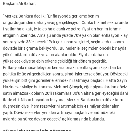
Başkanı Ali Bahar;
“Merkez Bankası dedi ki: ‘Enflasyonda gerileme benim
öngördüğümden daha yavaş gerçekleşiyor. Çünkü hizmet sektöründe
fiyatlar hala katı, iç talep hala canlı ve petrol fiyatları benim tahmin
ettiğimin üzerinde. Ama şu anda yüzde 70’e yakın olan enflasyon 7 ay
sonra yüzde 38’e inecek.’ Pek çok insan ve şirket, seçimlerden sonra
dövizde bir sıçrama bekliyordu. Bu nedenle, seçimden önceki bir ayda
yüklü miktarda döviz ve altın alanlar oldu. Fiyatlar daha da
yükselecek diye talebin erkene çekildiği bir dönem geçirdik.
Enflasyonla mücadeleyi bir kenara bırakın, enflasyonu kışkırtan bir
politika ile üç yıl geçirdikten sonra, şimdi işler terse dönüyor. Dövizdeki
yükselişin bittiğini görenler ellerindekini satmaya başladı. Hatta Sayın
Hazine ve Maliye bakanımız Mehmet Şimşek, eğer piyasalardan döviz
satın almazsak doların 20’li rakamlara 30’un altına gerileyeceğini dahi
ifade etti. Nisan başından bu yana, Merkez Bankası hem döviz kuru
düşmesin diye, hem rezervlerini artırmak için 41 milyar dolar alım
yaptı. Döviz rezervleri yeniden artmaya başladı ve önümüzdeki
aylarda bu süreç devam edecek” açıklamasında bulundu.