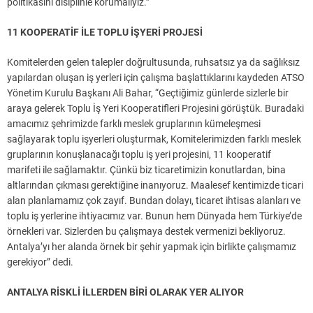
politikasını disiplinle korumalıyız.”
11 KOOPERATİF İLE TOPLU İŞYERİ PROJESİ
Komitelerden gelen talepler doğrultusunda, ruhsatsız ya da sağlıksız
yapılardan oluşan iş yerleri için çalışma başlattıklarını kaydeden ATSO
Yönetim Kurulu Başkanı Ali Bahar, “Geçtiğimiz günlerde sizlerle bir
araya gelerek Toplu İş Yeri Kooperatifleri Projesini görüştük. Buradaki
amacımız şehrimizde farklı meslek gruplarının kümeleşmesi
sağlayarak toplu işyerleri oluşturmak, Komitelerimizden farklı meslek
gruplarının konuşlanacağı toplu iş yeri projesini, 11 kooperatif
marifeti ile sağlamaktır. Çünkü biz ticaretimizin konutlardan, bina
altlarından çıkması gerektiğine inanıyoruz. Maalesef kentimizde ticari
alan planlamamız çok zayıf. Bundan dolayı, ticaret ihtisas alanları ve
toplu iş yerlerine ihtiyacımız var. Bunun hem Dünyada hem Türkiye’de
örnekleri var. Sizlerden bu çalışmaya destek vermenizi bekliyoruz.
Antalya’yı her alanda örnek bir şehir yapmak için birlikte çalışmamız
gerekiyor” dedi.
ANTALYA RİSKLİ İLLERDEN BİRİ OLARAK YER ALIYOR