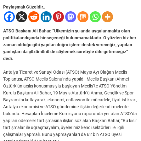
Paylaşmak Güzeldir..
ATSO Başkanı Ali Bahar, “Ülkemizin şu anda uygulanmakta olan
politikalar dışında bir seçeneği bulunmamaktadır. O yüzden biz her
zaman olduğu gibi yapılan doğru işlere destek vereceğiz, yapılan
yanlışları da çözümünü de söylemek suretiyle dile getireceğiz”
dedi.
Antalya Ticaret ve Sanayi Odası (ATSO) Mayıs Ayı Olağan Meclis
Toplantısı, ATSO Meclis Salonu’nda yapıldı. Meclis Başkanı Ahmet
Öztürk’ün açılış konuşmasıyla başlayan Meclis’te ATSO Yönetim
Kurulu Başkanı Ali Bahar, 19 Mayıs Atatürk’ü Anma, Gençlik ve Spor
Bayramı’nı kutlayarak, ekonomi, enflasyon ile mücadele, fiyat istikrarı,
Antalya ekonomisi ve ATSO gündemine ilişkin değerlendirmelerde
bulundu. Hesapları İnceleme Komisyonu raporunda yer alan ATSO’da
yapılan ödemeler tartışmasına ilişkin söz alan Başkan Bahar, “Bu kısır
tartışmalar ile uğraşmayalım, üyelerimiz kendi sektörleri ile ilgili
çalışmalar yapmalı. Bunu yapmayanları da 62 bin ATSO üyesi