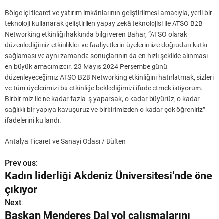
Bölge içi ticaret ve yatırım imkânlarının geliştirilmesi amacıyla, yerli bir
teknoloji kullanarak geliştirilen yapay zekâ teknolojisi ile ATSO B2B
Networking etkinliği hakkında bilgi veren Bahar, “ATSO olarak
düzenlediğimiz etkinlikler ve faaliyetlerin üyelerimize doğrudan katkı
sağlaması ve aynı zamanda sonuçlarının da en hızlı şekilde alınması
en büyük amacımızdır. 23 Mayıs 2024 Perşembe günü
düzenleyeceğimiz ATSO B2B Networking etkinliğini hatırlatmak, sizleri
ve tüm üyelerimizi bu etkinliğe beklediğimizi ifade etmek istiyorum.
Birbirimiz ile ne kadar fazla iş yaparsak, o kadar büyürüz, o kadar
sağlıklı bir yapıya kavuşuruz ve birbirimizden o kadar çok öğreniriz”
ifadelerini kullandı.
Antalya Ticaret ve Sanayi Odası / Bülten
Previous:
Y
Kadın liderliği Akdeniz Üniversitesi’nde öne
a
çıkıyor
z
Next:
Başkan Menderes Dal yol çalışmalarını