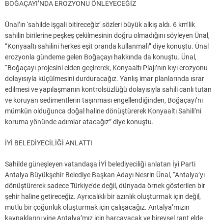
BOĞAÇAYI’NDA EROZYONU ÖNLEYECEĞİZ
Ünal’ın ‘sahilde işgali bitireceğiz’ sözleri büyük alkış aldı. 6 km’lik
sahilin birilerine peşkeş çekilmesinin doğru olmadığını söyleyen Ünal,
“Konyaaltı sahilini herkes eşit oranda kullanmalı” diye konuştu. Ünal
erozyonla gündeme gelen Boğaçayı hakkında da konuştu. Ünal,
“Boğaçayı projesini elden geçirerek, Konyaaltı Plajı’nın kıyı erozyonu
dolayısıyla küçülmesini durduracağız. Yanlış imar planlarında ısrar
edilmesi ve yapılaşmanın kontrolsüzlüğü dolayısıyla sahili canlı tutan
ve koruyan sedimentlerin taşınması engellendiğinden, Boğaçayı’nı
mümkün olduğunca doğal haline dönüştürerek Konyaaltı Sahili’ni
koruma yönünde adımlar atacağız” diye konuştu.
İYİ BELEDİYECİLİĞİ ANLATTI
Sahilde güneşleyen vatandaşa İYİ belediyeciliği anlatan İyi Parti
Antalya Büyükşehir Belediye Başkan Adayı Nesrin Ünal, “Antalya’yı
dönüştürerek sadece Türkiye’de değil, dünyada örnek gösterilen bir
şehir haline getireceğiz. Ayrıcalıklı bir azınlık oluşturmak için değil,
mutlu bir çoğunluk oluşturmak için çalışacağız. Antalya’mızın
kaynaklarını yine Antalya’mız için harcayacak ve bireysel rant elde