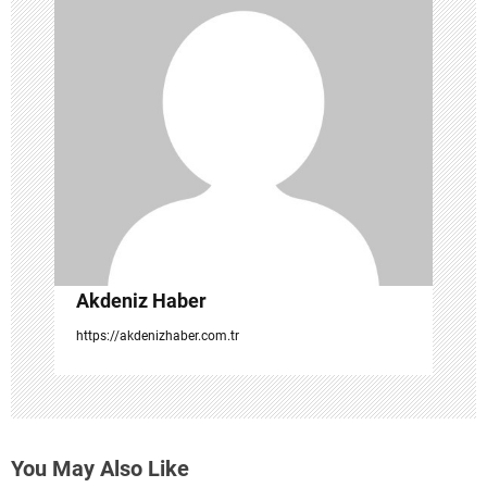
n
m
e
s
i
Akdeniz Haber
https://akdenizhaber.com.tr
You May Also Like