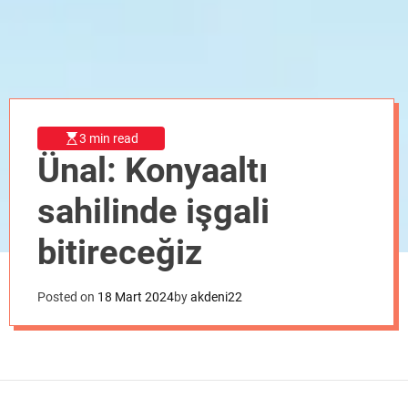
o
d
e
3 min read
Ünal: Konyaaltı
sahilinde işgali
bitireceğiz
Posted on
18 Mart 2024
by
akdeni22