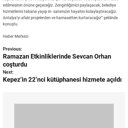
edilmesinin önüne geçeceğiz. Zenginliğimizi paylaşacak, belediye
hizmetlerini tabana yayıp in- sanımızın hayatını kolaylaştıracağız.
Antalya’yı afaki projelerden ve hamasetten kurtaracağız” şeklinde
konuştu.
Haber Merkezi
Previous:
Y
Ramazan Etkinliklerinde Sevcan Orhan
a
coşturdu
z
Next:
Kepez’in 22’nci kütüphanesi hizmete açıldı
ı
g
e
z
i