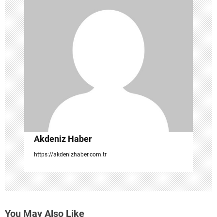
i
n
m
e
s
i
Akdeniz Haber
https://akdenizhaber.com.tr
You May Also Like