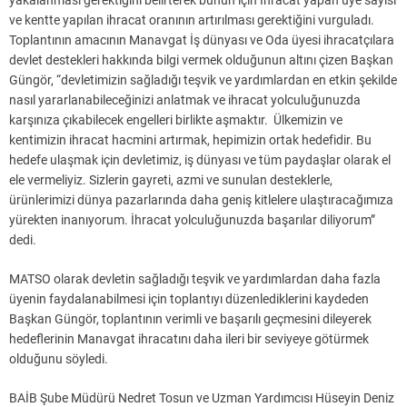
yakalanması gerektiğini belirterek bunun için İhracat yapan üye sayısı
ve kentte yapılan ihracat oranının artırılması gerektiğini vurguladı.
Toplantının amacının Manavgat İş dünyası ve Oda üyesi ihracatçılara
devlet destekleri hakkında bilgi vermek olduğunun altını çizen Başkan
Güngör, “devletimizin sağladığı teşvik ve yardımlardan en etkin şekilde
nasıl yararlanabileceğinizi anlatmak ve ihracat yolculuğunuzda
karşınıza çıkabilecek engelleri birlikte aşmaktır. Ülkemizin ve
kentimizin ihracat hacmini artırmak, hepimizin ortak hedefidir. Bu
hedefe ulaşmak için devletimiz, iş dünyası ve tüm paydaşlar olarak el
ele vermeliyiz. Sizlerin gayreti, azmi ve sunulan desteklerle,
ürünlerimizi dünya pazarlarında daha geniş kitlelere ulaştıracağımıza
yürekten inanıyorum. İhracat yolculuğunuzda başarılar diliyorum”
dedi.
MATSO olarak devletin sağladığı teşvik ve yardımlardan daha fazla
üyenin faydalanabilmesi için toplantıyı düzenlediklerini kaydeden
Başkan Güngör, toplantının verimli ve başarılı geçmesini dileyerek
hedeflerinin Manavgat ihracatını daha ileri bir seviyeye götürmek
olduğunu söyledi.
BAİB Şube Müdürü Nedret Tosun ve Uzman Yardımcısı Hüseyin Deniz