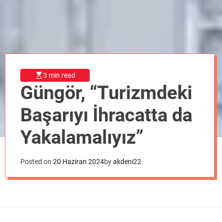
o
d
e
3 min read
Güngör, “Turizmdeki
Başarıyı İhracatta da
Yakalamalıyız”
Posted on
20 Haziran 2024
by
akdeni22