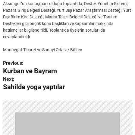
Aksungur’un konuşmacı olduğu toplantıda; Destek Yönetim Sistemi,
Pazara Giriş Belgesi Desteği, Yurt Dışı Pazar Araştırması Desteği, Yurt
Dışı Birim Kira Desteği, Marka Tescil Belgesi Desteği ve Tanıtım
Destekleri gibi birçok konu başlıkları ve kapsamları hakkında
katılımcılar bilgilendirildi. Toplantıda üyelerin soruları da
cevaplandırıldı.
Manavgat Ticaret ve Sanayi Odası / Bülten
Previous:
Y
Kurban ve Bayram
a
Next:
Sahilde yoga yaptılar
z
ı
g
e
z