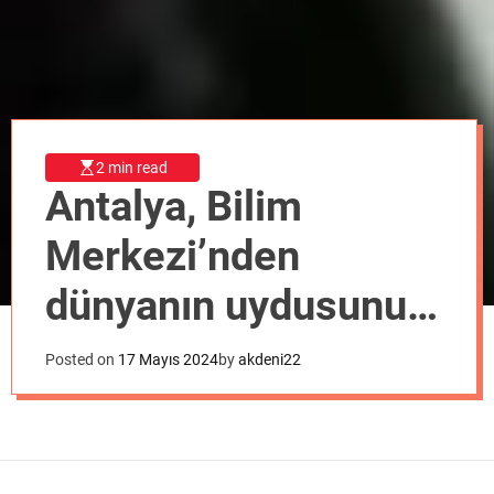
o
d
e
2 min read
Antalya, Bilim
Merkezi’nden
dünyanın uydusunu
gözlemledi
Posted on
17 Mayıs 2024
by
akdeni22