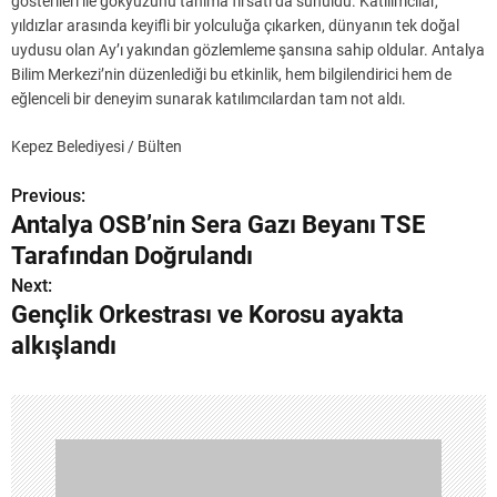
gösterileri ile gökyüzünü tanıma fırsatı da sunuldu. Katılımcılar,
yıldızlar arasında keyifli bir yolculuğa çıkarken, dünyanın tek doğal
uydusu olan Ay’ı yakından gözlemleme şansına sahip oldular. Antalya
Bilim Merkezi’nin düzenlediği bu etkinlik, hem bilgilendirici hem de
eğlenceli bir deneyim sunarak katılımcılardan tam not aldı.
Kepez Belediyesi / Bülten
Previous:
Y
Antalya OSB’nin Sera Gazı Beyanı TSE
a
Tarafından Doğrulandı
z
Next:
Gençlik Orkestrası ve Korosu ayakta
ı
alkışlandı
g
e
z