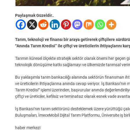
Paylaşmak Güzeldir..
Tarım, teknoloji ve finansı bir araya getirerek çiftçilere sürdü
“Anında Tarım Kredisi’’ ile çiftçi ve üreticilerin ihtiyaçlarını ka
Tarımın küresel ölçekte stratejik sektör olarak önemi her geçen gün
teknolojik dönüşüme katkı sağlamayı ve ülkemizde tarımsal veriml
Bu yaklaşımla tarım bankacılığı alanında sektörün finansman ihti
ve üreticilerin ihtiyaçlarına anında cevap veriyor. İş Bankası’nı
Tarım Kredisi” işlemi üzerinden, başvurular anında değerlendirili
çiftçi ve üreticiler, kefilsiz ve teminatsız olarak esnek vade avant
İş Bankası’nın tarım sektörünü desteklemek üzere yürüttüğü çalışm
Buluşmaları, İmeceMobil Dijital Tarım Platformu, Üniversite iş birl
haber merkezi