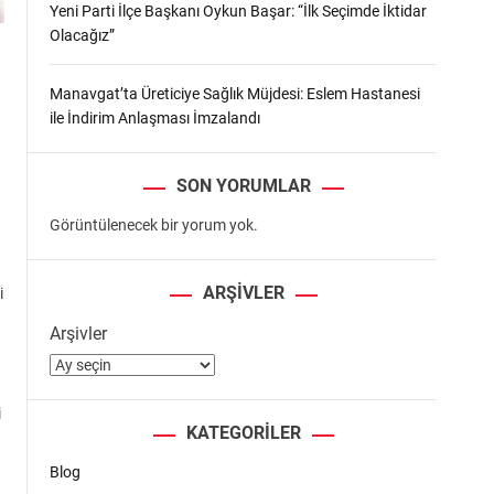
Yeni Parti İlçe Başkanı Oykun Başar: “İlk Seçimde İktidar
Olacağız”
Manavgat’ta Üreticiye Sağlık Müjdesi: Eslem Hastanesi
ile İndirim Anlaşması İmzalandı
SON YORUMLAR
Görüntülenecek bir yorum yok.
ARŞIVLER
i
Arşivler
i
KATEGORILER
Blog