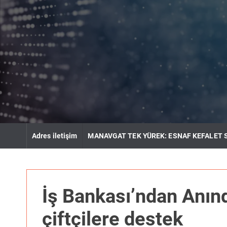
S
k
i
p
t
o
c
o
n
t
e
n
Adres iletişim
MANAVGAT TEK YÜREK: ESNAF KEFALET 
t
İş Bankası’ndan Anınd
çiftçilere destek