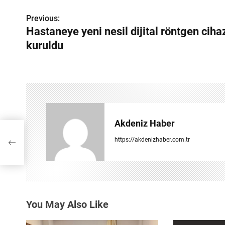
Previous:
Y
Hastaneye yeni nesil dijital röntgen ciha
a
kuruldu
z
ı
g
e
Akdeniz Haber
z
https://akdenizhaber.com.tr
i
n
m
You May Also Like
e