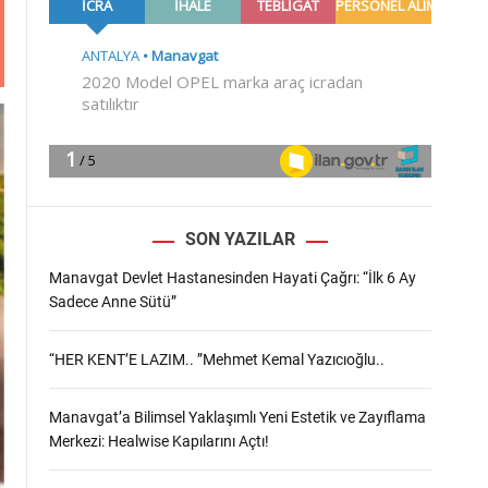
m
o
d
e
SON YAZILAR
Manavgat Devlet Hastanesinden Hayati Çağrı: “İlk 6 Ay
Sadece Anne Sütü”
“HER KENT’E LAZIM.. ”Mehmet Kemal Yazıcıoğlu..
Manavgat’a Bilimsel Yaklaşımlı Yeni Estetik ve Zayıflama
Merkezi: Healwise Kapılarını Açtı!