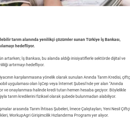
rülebilir tarım alanında yenilikçi çözümler sunan Türkiye İş Bankası,
rşılamayı hedefliyor.
 artarken; İş Bankası, bu alanda aldığı inisiyatiflerle sektörde dijital ve
iliği artırmayı hedefliyor.
yacının karşılanmasına yönelik olarak sunulan Anında Tarım Kredisi, çiftç
n mobil uygulaması olan İşCep veya İnternet Şubesi’nde yer alan “Anında
yor ve onaylanması halinde kredi tutarı hemen hesaba geçiyor. Böylelikle
ajıyla tarım kredilerini fiziksel olarak şubede bulunmadan alabiliyor.
alar arasında Tarım İhtisas Şubeleri, İmece Çalıştayları, Yeni Nesil Çiftç
ikleri, WorkupAgri Girişimcilik Hızlandırma Programı yer alıyor.