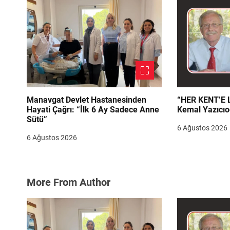
s
i
Manavgat Devlet Hastanesinden
“HER KENT’E LAZIM
Hayati Çağrı: “İlk 6 Ay Sadece Anne
Kemal Yazıcıo
Sütü”
6 Ağustos 2026
6 Ağustos 2026
More From Author