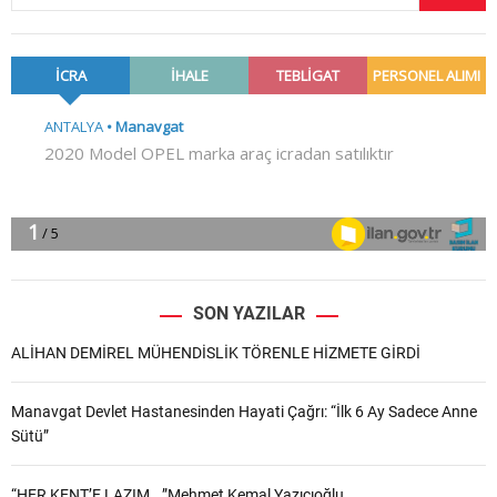
SON YAZILAR
ALİHAN DEMİREL MÜHENDİSLİK TÖRENLE HİZMETE GİRDİ
Manavgat Devlet Hastanesinden Hayati Çağrı: “İlk 6 Ay Sadece Anne
Sütü”
“HER KENT’E LAZIM.. ”Mehmet Kemal Yazıcıoğlu..