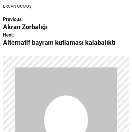
ERCAN GÜMÜŞ
Previous:
Y
Akran Zorbalığı
a
Next:
Alternatif bayram kutlaması kalabalıktı
z
ı
g
e
z
i
n
m