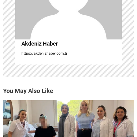
e
s
i
Akdeniz Haber
https://akdenizhaber.com.tr
You May Also Like