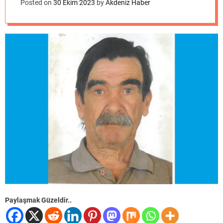
o
Posted on
30 Ekim 2023
by
Akdeniz Haber
d
e
Paylaşmak Güzeldir..