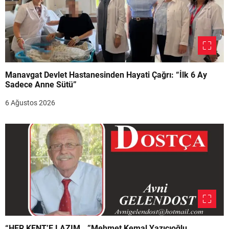
Manavgat Devlet Hastanesinden Hayati Çağrı: “İlk 6 Ay
Sadece Anne Sütü”
6 Ağustos 2026
“HER KENT’E LAZIM.. ”Mehmet Kemal Yazıcıoğlu..