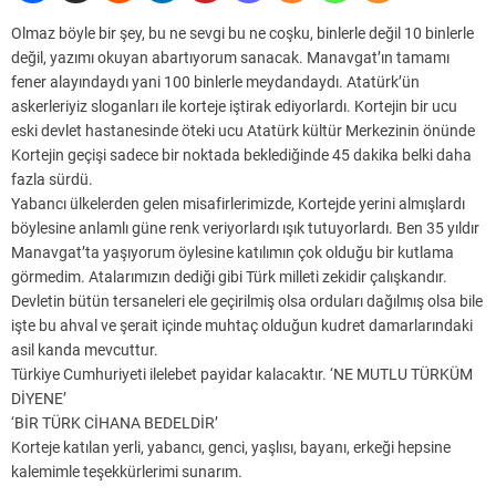
Olmaz böyle bir şey, bu ne sevgi bu ne coşku, binlerle değil 10 binlerle
değil, yazımı okuyan abartıyorum sanacak. Manavgat’ın tamamı
fener alayındaydı yani 100 binlerle meydandaydı. Atatürk’ün
askerleriyiz sloganları ile korteje iştirak ediyorlardı. Kortejin bir ucu
eski devlet hastanesinde öteki ucu Atatürk kültür Merkezinin önünde
Kortejin geçişi sadece bir noktada beklediğinde 45 dakika belki daha
fazla sürdü.
Yabancı ülkelerden gelen misafirlerimizde, Kortejde yerini almışlardı
böylesine anlamlı güne renk veriyorlardı ışık tutuyorlardı. Ben 35 yıldır
Manavgat’ta yaşıyorum öylesine katılımın çok olduğu bir kutlama
görmedim. Atalarımızın dediği gibi Türk milleti zekidir çalışkandır.
Devletin bütün tersaneleri ele geçirilmiş olsa orduları dağılmış olsa bile
işte bu ahval ve şerait içinde muhtaç olduğun kudret damarlarındaki
asil kanda mevcuttur.
Türkiye Cumhuriyeti ilelebet payidar kalacaktır. ‘NE MUTLU TÜRKÜM
DİYENE’
‘BİR TÜRK CİHANA BEDELDİR’
Korteje katılan yerli, yabancı, genci, yaşlısı, bayanı, erkeği hepsine
kalemimle teşekkürlerimi sunarım.