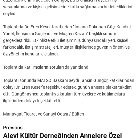
düzenlediklerini ifade eden Güngör, bu etkinliklerin üyelerin iş
yaşamlarına ve kişisel gelişimlerine katkı sağlamasını hedeflediklerini
söyledi.
Toplantıda Dr. Eren Keser tarafından “İnsana Dokunan Güç: Kendini
Yönet, İletişimini Güçlendir ve Müşteri Kazan” başlıklı sunum
gerçekleştirildi. Etkinlikte etkili iletişimin iş dünyasındaki yeri, kişisel
farkındalık, iletişim stratejileri, müşteri ilişkilerinde güvenin önemi ve
öz yönetim konuları ele alındı.
Toplantıda katılımcıların soruları da yanıtlandı.
Toplantı sonunda MATSO Başkanı Seydi Tahsin Güngör, katkılarından
dolayı Dr. Eren Keser’e teşekkür ederek, günün anısına plaket takdim
etti. Güngör ayrıca toplantıya katılan tüm üyelere ve katılımcılara
ilgilerinden dolayı teşekkür etti.
Manavgat Ticaret ve Sanayi Odası / Bülten
Previous:
Y
Alevi Kültür Derneğinden Annelere Özel