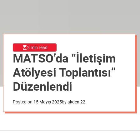
o
d
e
2 min read
MATSO’da “İletişim
Atölyesi Toplantısı”
Düzenlendi
Posted on
15 Mayıs 2025
by
akdeni22