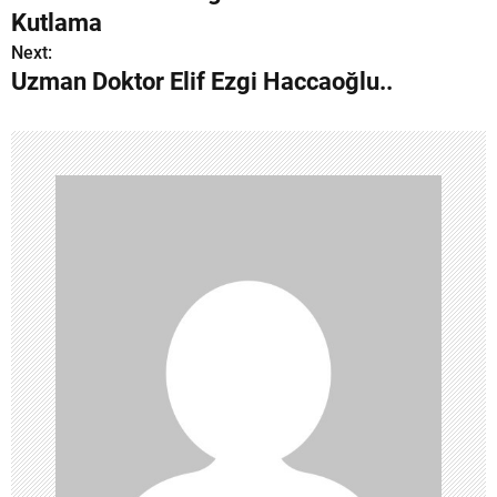
a
Kutlama
z
Next:
Uzman Doktor Elif Ezgi Haccaoğlu..
ı
g
e
z
i
n
m
e
s
i