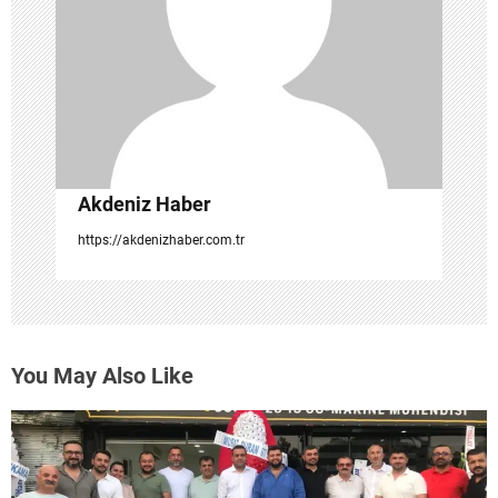
s
i
Akdeniz Haber
https://akdenizhaber.com.tr
You May Also Like