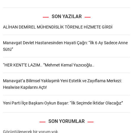
SON YAZILAR
ALİHAN DEMİREL MÜHENDİSLİK TÖRENLE HİZMETE GİRDİ
Manavgat Devlet Hastanesinden Hayati Çağrı: “İlk 6 Ay Sadece Anne
Sütü”
“HER KENT’E LAZIM.. ”Mehmet Kemal Yazıcıoğlu..
Manavgat’a Bilimsel Yaklaşımlı Yeni Estetik ve Zayıflama Merkezi:
Healwise Kapılarını Açtı!
Yeni Parti İlçe Başkanı Oykun Başar: “İlk Seçimde İktidar Olacağız”
SON YORUMLAR
Görüntülenecek bir yorum yok.