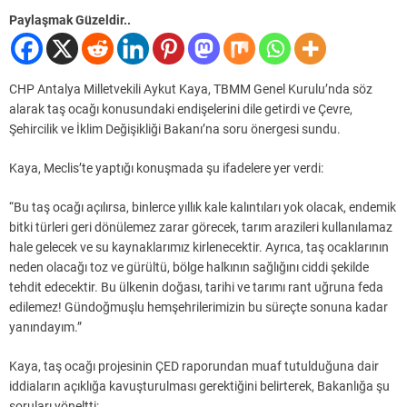
Paylaşmak Güzeldir..
CHP Antalya Milletvekili Aykut Kaya, TBMM Genel Kurulu’nda söz
alarak taş ocağı konusundaki endişelerini dile getirdi ve Çevre,
Şehircilik ve İklim Değişikliği Bakanı’na soru önergesi sundu.
Kaya, Meclis’te yaptığı konuşmada şu ifadelere yer verdi:
“Bu taş ocağı açılırsa, binlerce yıllık kale kalıntıları yok olacak, endemik
bitki türleri geri dönülemez zarar görecek, tarım arazileri kullanılamaz
hale gelecek ve su kaynaklarımız kirlenecektir. Ayrıca, taş ocaklarının
neden olacağı toz ve gürültü, bölge halkının sağlığını ciddi şekilde
tehdit edecektir. Bu ülkenin doğası, tarihi ve tarımı rant uğruna feda
edilemez! Gündoğmuşlu hemşehrilerimizin bu süreçte sonuna kadar
yanındayım.”
Kaya, taş ocağı projesinin ÇED raporundan muaf tutulduğuna dair
iddiaların açıklığa kavuşturulması gerektiğini belirterek, Bakanlığa şu
soruları yöneltti: