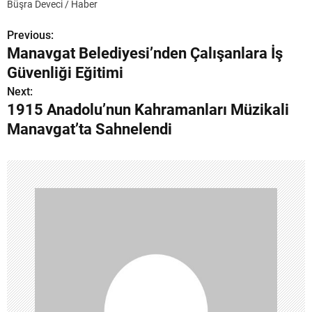
Büşra Deveci / Haber
Previous:
Y
Manavgat Belediyesi’nden Çalışanlara İş
a
Güvenliği Eğitimi
z
Next:
1915 Anadolu’nun Kahramanları Müzikali
ı
Manavgat’ta Sahnelendi
g
e
z
i
n
m
e