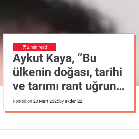
o
d
e
2 min read
Aykut Kaya, ‘’Bu
ülkenin doğası, tarihi
ve tarımı rant uğruna
feda edilemez!’’
Posted on
20 Mart 2025
by
akdeni22