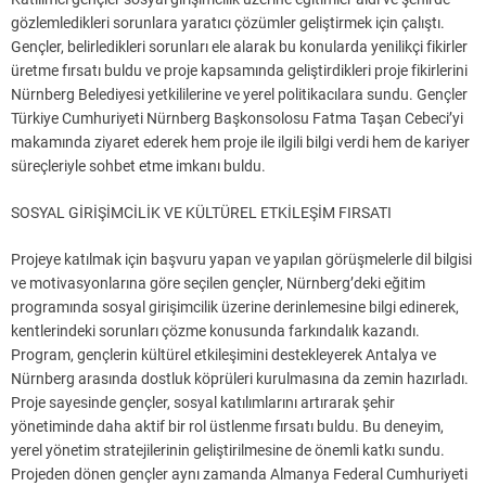
gözlemledikleri sorunlara yaratıcı çözümler geliştirmek için çalıştı.
Gençler, belirledikleri sorunları ele alarak bu konularda yenilikçi fikirler
üretme fırsatı buldu ve proje kapsamında geliştirdikleri proje fikirlerini
Nürnberg Belediyesi yetkililerine ve yerel politikacılara sundu. Gençler
Türkiye Cumhuriyeti Nürnberg Başkonsolosu Fatma Taşan Cebeci’yi
makamında ziyaret ederek hem proje ile ilgili bilgi verdi hem de kariyer
süreçleriyle sohbet etme imkanı buldu.
SOSYAL GİRİŞİMCİLİK VE KÜLTÜREL ETKİLEŞİM FIRSATI
Projeye katılmak için başvuru yapan ve yapılan görüşmelerle dil bilgisi
ve motivasyonlarına göre seçilen gençler, Nürnberg’deki eğitim
programında sosyal girişimcilik üzerine derinlemesine bilgi edinerek,
kentlerindeki sorunları çözme konusunda farkındalık kazandı.
Program, gençlerin kültürel etkileşimini destekleyerek Antalya ve
Nürnberg arasında dostluk köprüleri kurulmasına da zemin hazırladı.
Proje sayesinde gençler, sosyal katılımlarını artırarak şehir
yönetiminde daha aktif bir rol üstlenme fırsatı buldu. Bu deneyim,
yerel yönetim stratejilerinin geliştirilmesine de önemli katkı sundu.
Projeden dönen gençler aynı zamanda Almanya Federal Cumhuriyeti