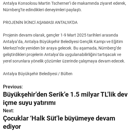
Antalya Konsolosu Martin Tscherner’i de makamında ziyaret ederek,
Nürnberg’te edindikleri deneyimleri paylaştı.
PROJENİN İKİNCİ AŞAMASI ANTALYA’DA
Projenin devamı olarak, gençler 1-9 Mart 2025 tarihleri arasında
Antalya’da, Antalya Büyükşehir Belediyesi Gençlik Kampı ve Eğitim
Merkezi’nde yeniden bir araya gelecek. Bu aşamada, Nürnberg’de
geliştirdikleri projelerin Antalya’da uygulanabilirliğini tartışacak ve
yerel sorunlara yönelik çözümler üzerinde çalışmaya devam edecek.
Antalya Büyükşehir Belediyesi / Bülten
Previous:
Y
Büyükşehir’den Serik’e 1.5 milyar TL’lik dev
a
içme suyu yatırımı
z
Next:
Çocuklar ‘Halk Süt’le büyümeye devam
ı
ediyor