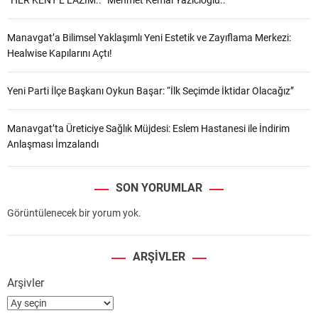
“HER KENT’E LAZIM.. ”Mehmet Kemal Yazıcıoğlu..
Manavgat’a Bilimsel Yaklaşımlı Yeni Estetik ve Zayıflama Merkezi:
Healwise Kapılarını Açtı!
Yeni Parti İlçe Başkanı Oykun Başar: “İlk Seçimde İktidar Olacağız”
Manavgat’ta Üreticiye Sağlık Müjdesi: Eslem Hastanesi ile İndirim
Anlaşması İmzalandı
SON YORUMLAR
Görüntülenecek bir yorum yok.
ARŞIVLER
Arşivler