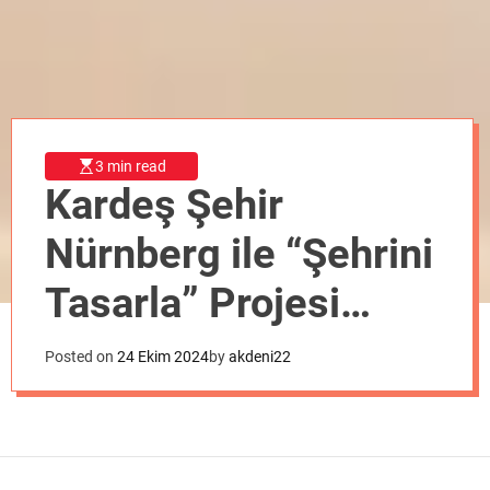
o
d
e
3 min read
Kardeş Şehir
Nürnberg ile “Şehrini
Tasarla” Projesi
Başladı
Posted on
24 Ekim 2024
by
akdeni22