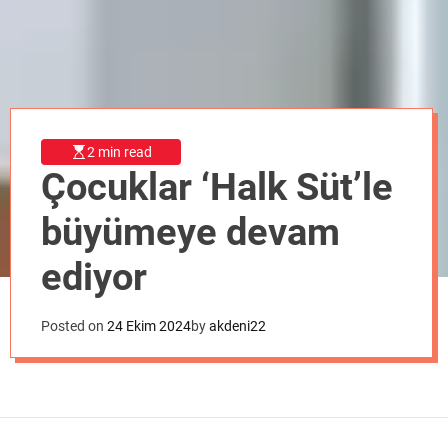
o
d
e
2 min read
Çocuklar ‘Halk Süt’le
büyümeye devam
ediyor
Posted on
24 Ekim 2024
by
akdeni22