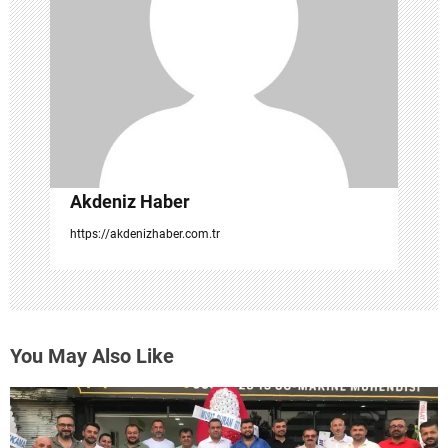
e
s
i
Akdeniz Haber
https://akdenizhaber.com.tr
You May Also Like