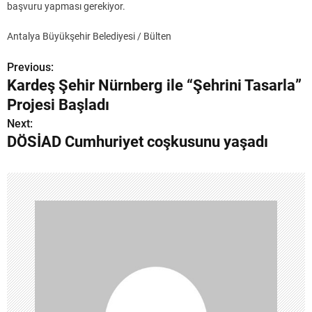
başvuru yapması gerekiyor.
Antalya Büyükşehir Belediyesi / Bülten
Previous:
Y
Kardeş Şehir Nürnberg ile “Şehrini Tasarla”
a
Projesi Başladı
z
Next:
DÖSİAD Cumhuriyet coşkusunu yaşadı
ı
g
e
z
i
n
m