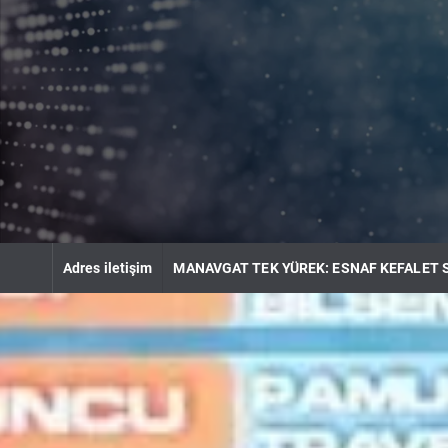
S
k
i
p
t
o
c
o
n
t
e
n
Adres iletişim
MANAVGAT TEK YÜREK: ESNAF KEFALET 
t