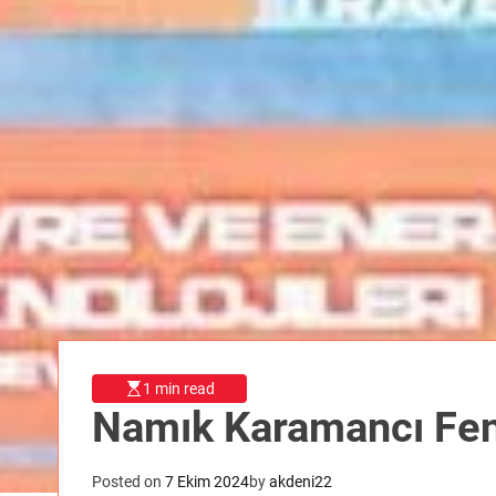
1 min read
Namık Karamancı Fen
Posted on
7 Ekim 2024
by
akdeni22