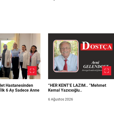
let Hastanesinden
“HER KENT’E LAZIM.. ”Mehmet
“İlk 6 Ay Sadece Anne
Kemal Yazıcıoğlu..
6 Ağustos 2026