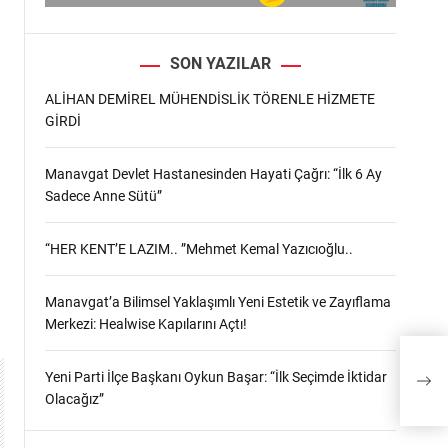
SON YAZILAR
ALİHAN DEMİREL MÜHENDİSLİK TÖRENLE HİZMETE
GİRDİ
Manavgat Devlet Hastanesinden Hayati Çağrı: “İlk 6 Ay
Sadece Anne Sütü”
“HER KENT’E LAZIM.. ”Mehmet Kemal Yazıcıoğlu..
Manavgat’a Bilimsel Yaklaşımlı Yeni Estetik ve Zayıflama
Merkezi: Healwise Kapılarını Açtı!
Alt 
Yeni Parti İlçe Başkanı Oykun Başar: “İlk Seçimde İktidar
yapı
Olacağız”