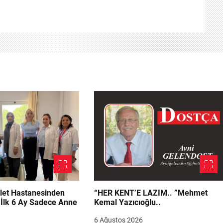
let Hastanesinden
“HER KENT’E LAZIM.. ”Mehmet
“İlk 6 Ay Sadece Anne
Kemal Yazıcıoğlu..
6 Ağustos 2026