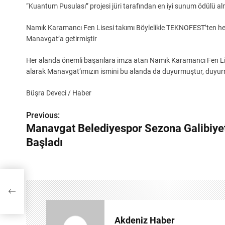
“Kuantum Pusulası” projesi jüri tarafından en iyi sunum ödülü alm
Namık Karamancı Fen Lisesi takımı Böylelikle TEKNOFEST’ten he
Manavgat’a getirmiştir
Her alanda önemli başarılara imza atan Namık Karamancı Fen Lis
alarak Manavgat’ımızın ismini bu alanda da duyurmuştur, duyu
Büşra Deveci / Haber
Previous:
Y
Manavgat Belediyespor Sezona Galibiye
a
Başladı
z
ı
g
e
Akdeniz Haber