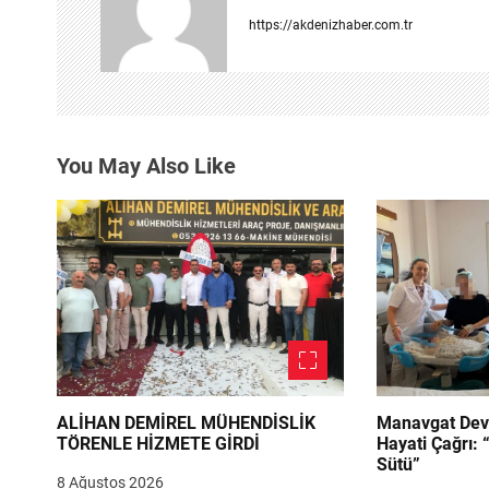
z
https://akdenizhaber.com.tr
i
n
m
You May Also Like
e
s
i
ALİHAN DEMİREL MÜHENDİSLİK
Manavgat Dev
TÖRENLE HİZMETE GİRDİ
Hayati Çağrı: 
Sütü”
8 Ağustos 2026