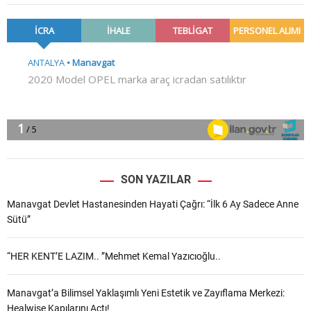
SON YAZILAR
Manavgat Devlet Hastanesinden Hayati Çağrı: “İlk 6 Ay Sadece Anne
Sütü”
“HER KENT’E LAZIM.. ”Mehmet Kemal Yazıcıoğlu..
Manavgat’a Bilimsel Yaklaşımlı Yeni Estetik ve Zayıflama Merkezi:
Healwise Kapılarını Açtı!