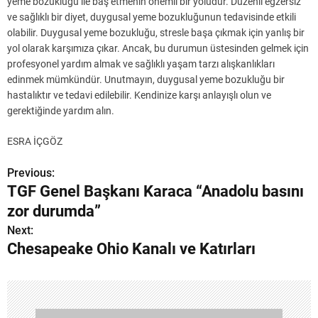
yeme bozukluğu ile baş etmenin önemli bir yoludur. Düzenli egzersiz
ve sağlıklı bir diyet, duygusal yeme bozukluğunun tedavisinde etkili
olabilir. Duygusal yeme bozukluğu, stresle başa çıkmak için yanlış bir
yol olarak karşımıza çıkar. Ancak, bu durumun üstesinden gelmek için
profesyonel yardım almak ve sağlıklı yaşam tarzı alışkanlıkları
edinmek mümkündür. Unutmayın, duygusal yeme bozukluğu bir
hastalıktır ve tedavi edilebilir. Kendinize karşı anlayışlı olun ve
gerektiğinde yardım alın.
ESRA İÇGÖZ
Previous:
Y
TGF Genel Başkanı Karaca “Anadolu basını
a
zor durumda”
z
Next:
Chesapeake Ohio Kanalı ve Katırları
ı
g
e