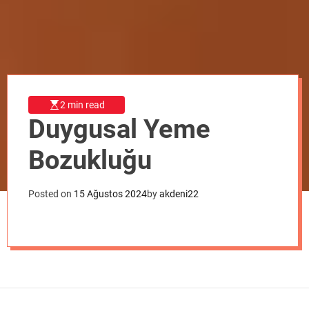
o
d
e
2 min read
Duygusal Yeme
Bozukluğu
Posted on
15 Ağustos 2024
by
akdeni22