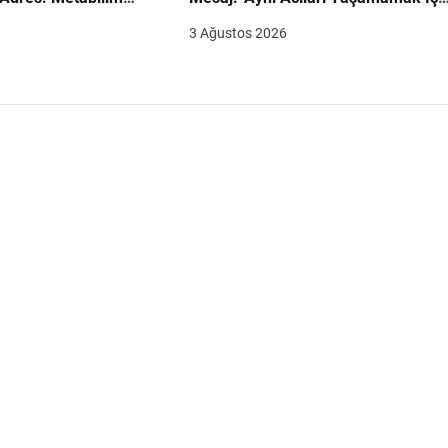
irimi Adayların
Ders Çıkarmalıyız”
3 Ağustos 2026