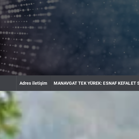
S
k
i
p
t
o
c
o
n
t
e
n
Adres iletişim
MANAVGAT TEK YÜREK: ESNAF KEFALET 
t