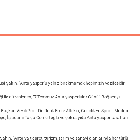
lusi Şahin, “Antalyaspor’u yalnız bırakmamak hepimizin vazifesidir.
liği ile düzenlenen, ‘7 Temmuz Antalyasporlular Günü’, Boğaçayı
 Başkan Vekili Prof. Dr. Refik Emre Altekin, Gençlik ve Spor İl Müdürü
e, İş adamı Tolga Cömertoğlu ve çok sayıda Antalyaspor taraftarı
Şahin, “Antalya ticaret, turizm, tarım ve sanayi alanlarında her türlü