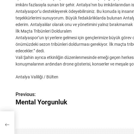
imkânı fazlasıyla sunan bir şehir. Antalya’nın bu imkânlarından i
Antalyaspor’u destekleyerek ödeyebilirsiniz. Bu konuda iş insanı
teşekkürlerimi sunuyorum. Büyük fedakârlıklarda bulunan Antal
ederim. Antalyalılar olarak onu ve yönetimini yalnız bırakmamak h
İlk Maçta Tribünleri Dolduralım
Antalyaspor’un iyi yerlere gelmesi için gençlerimize büyük görev 
önümüzdeki sezon tribünleri doldurması gerekiyor. İlk maçta tribün
edecekler.” dedi.
Vali Şahin ayrıca etkinliğin düzenlenmesinde emeği geçen herkese 
konuşmalarının ardından drone gösterisi, konserler ve meşale şovl
Antalya Valiliği / Bülten
Y
Previous:
Mental Yorgunluk
a
z
ı