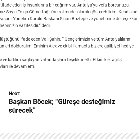
stifade eden iş insanlarına bir çağrım var. Antalya’ya vefa borcunuzu,
mız Sayın Tolga Cömertoğlu’nu rol model olarak gösterebilirim. Kendisine
yaspor Yönetim Kurulu Başkanı Sinan Boztepe ve yönetimine de teşekkür
epimizin vazifesidir.” dedi.
düştüğünü ifade eden Vali Şahin, “ Gençlerimizin ve tüm Antalyalıların
leri dolduralım. Eminim Alex ve ekibi ilk maçta bizlere galibiyet hediye
ve katılım sağlayan vatandaşlara teşekkür etti. Etkinlikler açılış
arı ile devam etti.
Next:
Başkan Böcek; “Güreşe desteğimiz
sürecek”