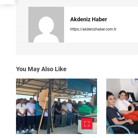
g
e
Akdeniz Haber
z
https://akdenizhaber.com.tr
i
n
m
You May Also Like
e
s
i