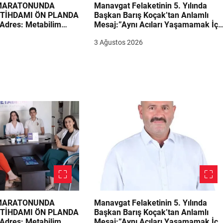
 MARATONUNDA
Manavgat Felaketinin 5. Yılında
STİHDAMI ÖN PLANDA
Başkan Barış Koçak’tan Anlamlı
Adres: Metabilim
Mesaj:”Aynı Acıları Yaşamamak İçi
irimi Adayların
Ders Çıkarmalıyız”
3 Ağustos 2026
 MARATONUNDA
Manavgat Felaketinin 5. Yılında
STİHDAMI ÖN PLANDA
Başkan Barış Koçak’tan Anlamlı
Adres: Metabilim
Mesaj:”Aynı Acıları Yaşamamak İçi