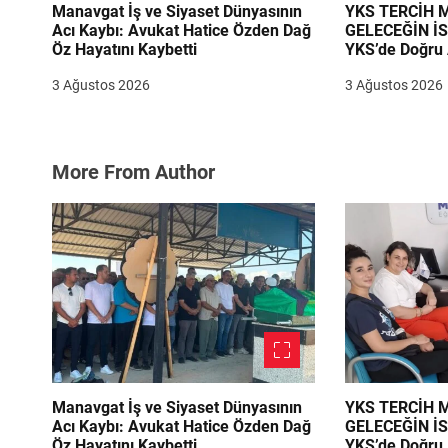
Manavgat İş ve Siyaset Dünyasının
YKS TERCİH
Acı Kaybı: Avukat Hatice Özden Dağ
GELECEĞİN İ
Öz Hayatını Kaybetti
YKS’de Doğru 
Danışmanlık B
3 Ağustos 2026
3 Ağustos 2026
Emrinde
More From Author
Manavgat İş ve Siyaset Dünyasının
YKS TERCİH
Acı Kaybı: Avukat Hatice Özden Dağ
GELECEĞİN İ
Öz Hayatını Kaybetti
YKS’de Doğru 