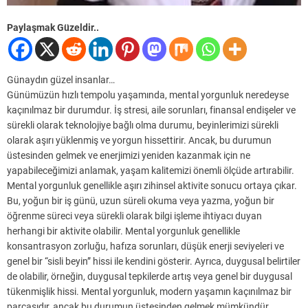
Paylaşmak Güzeldir..
Günaydın güzel insanlar…
Günümüzün hızlı tempolu yaşamında, mental yorgunluk neredeyse
kaçınılmaz bir durumdur. İş stresi, aile sorunları, finansal endişeler ve
sürekli olarak teknolojiye bağlı olma durumu, beyinlerimizi sürekli
olarak aşırı yüklenmiş ve yorgun hissettirir. Ancak, bu durumun
üstesinden gelmek ve enerjimizi yeniden kazanmak için ne
yapabileceğimizi anlamak, yaşam kalitemizi önemli ölçüde artırabilir.
Mental yorgunluk genellikle aşırı zihinsel aktivite sonucu ortaya çıkar.
Bu, yoğun bir iş günü, uzun süreli okuma veya yazma, yoğun bir
öğrenme süreci veya sürekli olarak bilgi işleme ihtiyacı duyan
herhangi bir aktivite olabilir. Mental yorgunluk genellikle
konsantrasyon zorluğu, hafıza sorunları, düşük enerji seviyeleri ve
genel bir “sisli beyin” hissi ile kendini gösterir. Ayrıca, duygusal belirtiler
de olabilir, örneğin, duygusal tepkilerde artış veya genel bir duygusal
tükenmişlik hissi. Mental yorgunluk, modern yaşamın kaçınılmaz bir
parçasıdır, ancak bu durumun üstesinden gelmek mümkündür.