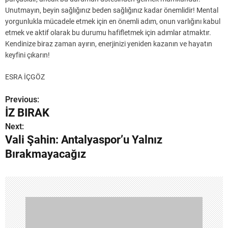
Unutmayın, beyin sağlığınız beden sağlığınız kadar önemlidir! Mental
yorgunlukla mücadele etmek için en önemli adım, onun varlığını kabul
etmek ve aktif olarak bu durumu hafifletmek için adımlar atmaktır.
Kendinize biraz zaman ayırın, enerjinizi yeniden kazanın ve hayatın
keyfini çıkarın!
ESRA İÇGÖZ
Previous:
Y
İZ BIRAK
a
Next:
Vali Şahin: Antalyaspor’u Yalnız
z
Bırakmayacağız
ı
g
e
z