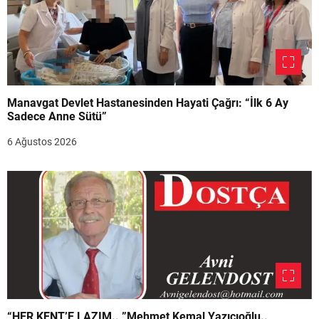
Manavgat Devlet Hastanesinden Hayati Çağrı: “İlk 6 Ay
Sadece Anne Sütü”
6 Ağustos 2026
“HER KENT’E LAZIM.. ”Mehmet Kemal Yazıcıoğlu..