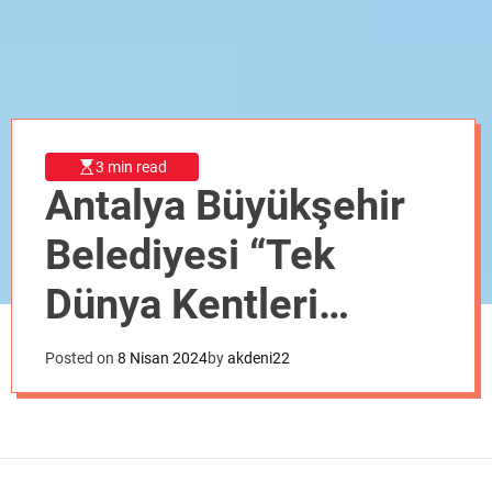
o
d
e
3 min read
Antalya Büyükşehir
Belediyesi “Tek
Dünya Kentleri
Yarışması”nın Ulusal
Posted on
8 Nisan 2024
by
akdeni22
Finalistlerinden oldu