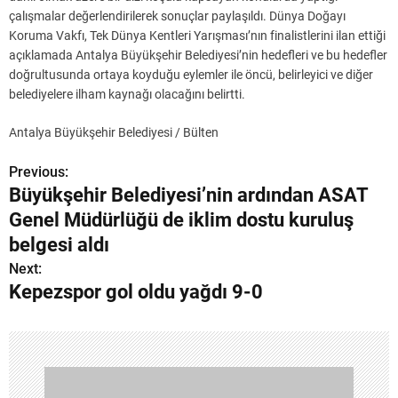
çalışmalar değerlendirilerek sonuçlar paylaşıldı. Dünya Doğayı
Koruma Vakfı, Tek Dünya Kentleri Yarışması’nın finalistlerini ilan ettiği
açıklamada Antalya Büyükşehir Belediyesi’nin hedefleri ve bu hedefler
doğrultusunda ortaya koyduğu eylemler ile öncü, belirleyici ve diğer
belediyelere ilham kaynağı olacağını belirtti.
Antalya Büyükşehir Belediyesi / Bülten
Previous:
Y
Büyükşehir Belediyesi’nin ardından ASAT
a
Genel Müdürlüğü de iklim dostu kuruluş
z
belgesi aldı
Next:
ı
Kepezspor gol oldu yağdı 9-0
g
e
z