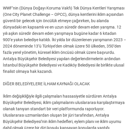
WWF’nin (Dünya Doğayı Koruma Vakfı) Tek Dünya Kentleri Yarışması
(One City Planet Challenge – OPCC), dünya kentlerini iklim açısından
güvenli bir gelecek için öncülük etmeye çağırırken, bu alanda
dünyadaki en kapsamlı ve en uzun süredir devam eden yarışma. 12
yılı aşkın süredir devam eden yarışmaya bugüne kadar 6 kıtadan
900’e yakın belediye katıldı. İki yılda bir düzenlenen yarışmanın 2023 –
2024 döneminde 13’ü Türkiye’den olmak üzere 50 ülkeden, 350’den
fazla yerel yönetim, küresel iklim öncüsü olmak üzere başvurdu.
Antalya Büyükşehir Belediyesi yapılan değerlendirmelerin ardından
İstanbul Büyükşehir Belediyesi ve Kadıköy Belediyesi ile birlikte ulusal
finalist olmaya hak kazandı.
DİĞER BELEDİYELERE İLHAM KAYNAĞI OLACAK
İklim değişikliğiyle ilgili çalışmaları hassasiyetle sürdüren Antalya
Büyükşehir Belediyesi, iklim çalışmalarını uluslararası karşılaştırmaya
olanak tanıyan standart bir veri platformunda raporluyor.
Uluslararası uzmanlardan oluşan bir jüri tarafından, Antalya
Büyükşehir Belediyesi’nin iklim hedefleri, eylem planı ve iklim uyumu
dahil olmak üzere bir dizi koşulu kapsayan konularda yaptığı