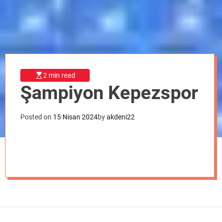
o
d
e
2 min read
Şampiyon Kepezspor
Posted on
15 Nisan 2024
by
akdeni22