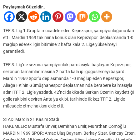
Paylaşmak Güzeldir..
TFF 3. Lig 1.Grupta mücadele eden Kepezspor, şampiyonluğunu ilan
etti. Mardin 1969 takımına konuk olan Kepezspor deplasmanda 1-0
mağlup ederek ligin bitimine 2 hafta kala 2. Lige yükselmeyi
garantiledi.
TFF 3. Lig’de sezona şampiyonluk parolasıyla başlayan Kepezspor,
sezonun tamamlanmasına 2 hafta kala ipi göğüslemeyi başardı.
Mardin 1969 Spor’u deplasmanda 1-0 mağlup eden Kepezspor,
Aliağa FK’nin Gümüşhanespor deplasmanında berabere kalmasıyla
adını TFF 2. Lig’e yazdırdı. 42’nci dakikada Serkan Özen’in kaydettiği
golle rakibini deviren Antalya ekibi, tarihinde ilk kez TFF 2. Lig’de
mücadele etme hakkını elde etti.
STAD: Mardin 21 Kasım Stadı
HAKEMLER: Mustafa Ünver, Demirhan Emir, Murathan Çomoğlu
MARDİN 1969 SPOR: Amaç Ulaş Bayram, Berkay Sizer, Gencay Erten,