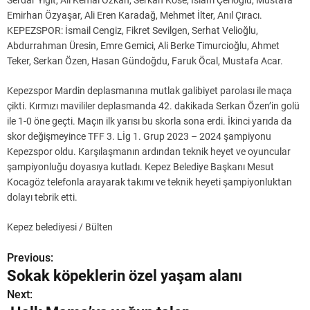
Serdar Yiğit, Ali Kemal Özkan, Serkan Köse, İslam Çerioğlu, Mustafa
Emirhan Özyaşar, Ali Eren Karadağ, Mehmet İlter, Anıl Çıracı.
KEPEZSPOR: İsmail Cengiz, Fikret Sevilgen, Serhat Velioğlu,
Abdurrahman Üresin, Emre Gemici, Ali Berke Timurcioğlu, Ahmet
Teker, Serkan Özen, Hasan Gündoğdu, Faruk Öcal, Mustafa Acar.
Kepezspor Mardin deplasmanına mutlak galibiyet parolası ile maça
çikti. Kırmızı mavililer deplasmanda 42. dakikada Serkan Özen’in golü
ile 1-0 öne geçti. Maçın ilk yarısı bu skorla sona erdi. İkinci yarıda da
skor değişmeyince TFF 3. Lİg 1. Grup 2023 – 2024 şampiyonu
Kepezspor oldu. Karşılaşmanın ardından teknik heyet ve oyuncular
şampiyonluğu doyasıya kutladı. Kepez Belediye Başkanı Mesut
Kocagöz telefonla arayarak takımı ve teknik heyeti şampiyonluktan
dolayı tebrik etti.
Kepez belediyesi / Bülten
Previous:
Y
Sokak köpeklerin özel yaşam alanı
a
Next: