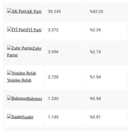
59.245
%42.03
AK Parti
3.372
%2.39
İYİ Parti
Zafer
3.096
%2.19
Partisi
2.738
%1.94
Yeniden Refah
1.330
%0.94
Bağımsız
1.149
%0.81
Saadet