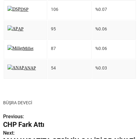
106
%0.07
DSP
95
%0.06
AP
87
%0.06
Millet
54
%0.03
ANAP
BÜŞRA DEVECİ
Previous:
Y
CHP Fark Attı
a
Next: