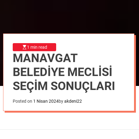
o
d
e
1 min read
MANAVGAT
BELEDİYE MECLİSİ
SEÇİM SONUÇLARI
Posted on
1 Nisan 2024
by
akdeni22