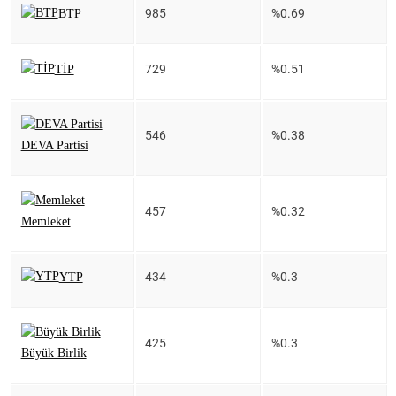
985
%0.69
BTP
729
%0.51
TİP
546
%0.38
DEVA Partisi
457
%0.32
Memleket
434
%0.3
YTP
425
%0.3
Büyük Birlik