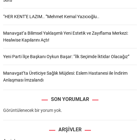
Sütü”
“HER KENT’E LAZIM.. ”Mehmet Kemal Yazıcıoğlu..
Manavgat’a Bilimsel Yaklaşımlı Yeni Estetik ve Zayıflama Merkezi:
Healwise Kapılarını Açtı!
Yeni Parti İlçe Başkanı Oykun Başar: “İlk Seçimde İktidar Olacağız”
Manavgat’ta Üreticiye Sağlık Müjdesi: Eslem Hastanesi ile İndirim
Anlaşması İmzalandı
SON YORUMLAR
Görüntülenecek bir yorum yok.
ARŞIVLER