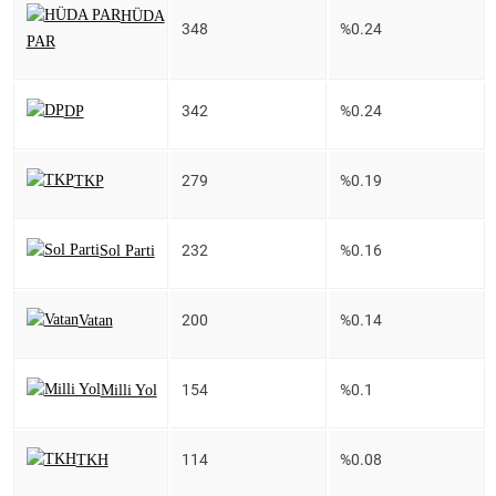
HÜDA
348
%0.24
PAR
342
%0.24
DP
279
%0.19
TKP
232
%0.16
Sol Parti
200
%0.14
Vatan
154
%0.1
Milli Yol
114
%0.08
TKH