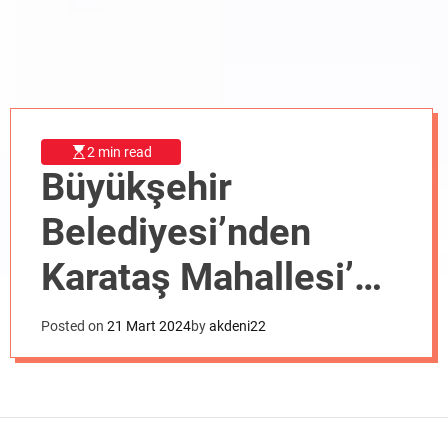
o
d
e
2 min read
Büyükşehir
Belediyesi’nden
Karataş Mahallesi’ne
asfalt
Posted on
21 Mart 2024
by
akdeni22