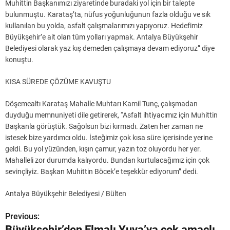
Muhittin Başkanımızı ziyaretinde buradaki yol için bir talepte
bulunmuştu. Karataş’ta, nüfus yoğunluğunun fazla olduğu ve sık
kullanılan bu yolda, asfalt çalışmalarımızı yapıyoruz. Hedefimiz
Büyükşehir’e ait olan tüm yolları yapmak. Antalya Büyükşehir
Belediyesi olarak yaz kış demeden çalışmaya devam ediyoruz” diye
konuştu.
KISA SÜREDE ÇÖZÜME KAVUŞTU
Döşemealtı Karataş Mahalle Muhtarı Kamil Tunç, çalışmadan
duyduğu memnuniyeti dile getirerek, “Asfalt ihtiyacımız için Muhittin
Başkanla görüştük. Sağolsun bizi kırmadı. Zaten her zaman ne
istesek bize yardımcı oldu. İsteğimiz çok kısa süre içerisinde yerine
geldi. Bu yol yüzünden, kışın çamur, yazın toz oluyordu her yer.
Mahalleli zor durumda kalıyordu. Bundan kurtulacağımız için çok
sevinçliyiz. Başkan Muhittin Böcek’e teşekkür ediyorum” dedi.
Antalya Büyükşehir Belediyesi / Bülten
Previous:
Y
Büyükşehir’den Elmalı Yuva’ya çok amaçlı