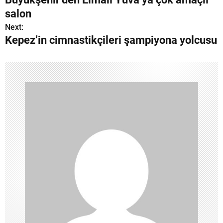
a
salon
z
Next:
Kepez’in cimnastikçileri şampiyona yolcusu
ı
g
e
z
i
n
m
e
s
i