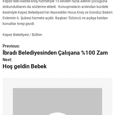
Kepez’deki kaliteli kreş hizmetiyle 15 binden fazla ailenin çocuğuna
dokunduklarını da sözlerine ekledi. Konuşmaların ardından kurdele
kesimiyle Kepez Belediyesi’nin Nasreddin Hoca Kreş ve Gündüz Bakım
Evlerinin 6. Şubesi hizmete açıldı. Başkan Tütüncü ve açılışa katılan
konuklar kreşi gezdi.
Kepez Belediyesi / Bülten
Previous:
Y
İbradı Belediyesinden Çalışana %100 Zam
a
Next:
Hoş geldin Bebek
z
ı
g
e
z