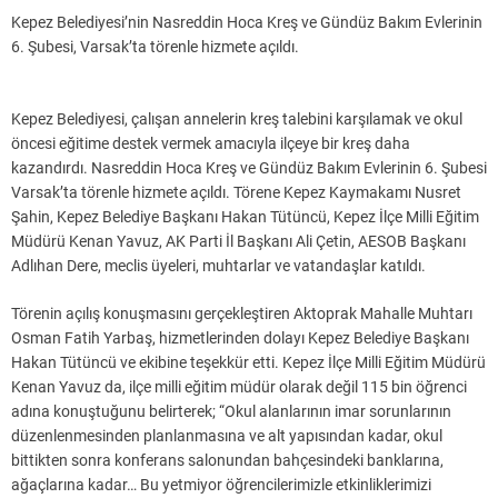
Kepez Belediyesi’nin Nasreddin Hoca Kreş ve Gündüz Bakım Evlerinin
6. Şubesi, Varsak’ta törenle hizmete açıldı.
Kepez Belediyesi, çalışan annelerin kreş talebini karşılamak ve okul
öncesi eğitime destek vermek amacıyla ilçeye bir kreş daha
kazandırdı. Nasreddin Hoca Kreş ve Gündüz Bakım Evlerinin 6. Şubesi
Varsak’ta törenle hizmete açıldı. Törene Kepez Kaymakamı Nusret
Şahin, Kepez Belediye Başkanı Hakan Tütüncü, Kepez İlçe Milli Eğitim
Müdürü Kenan Yavuz, AK Parti İl Başkanı Ali Çetin, AESOB Başkanı
Adlıhan Dere, meclis üyeleri, muhtarlar ve vatandaşlar katıldı.
Törenin açılış konuşmasını gerçekleştiren Aktoprak Mahalle Muhtarı
Osman Fatih Yarbaş, hizmetlerinden dolayı Kepez Belediye Başkanı
Hakan Tütüncü ve ekibine teşekkür etti. Kepez İlçe Milli Eğitim Müdürü
Kenan Yavuz da, ilçe milli eğitim müdür olarak değil 115 bin öğrenci
adına konuştuğunu belirterek; “Okul alanlarının imar sorunlarının
düzenlenmesinden planlanmasına ve alt yapısından kadar, okul
bittikten sonra konferans salonundan bahçesindeki banklarına,
ağaçlarına kadar… Bu yetmiyor öğrencilerimizle etkinliklerimizi