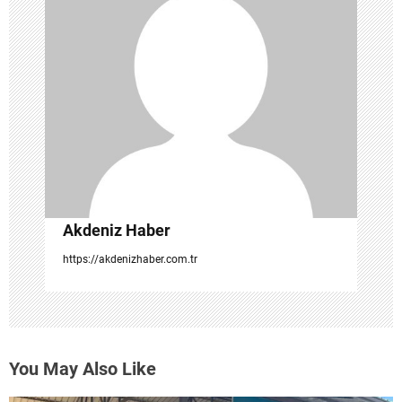
i
n
m
e
s
i
Akdeniz Haber
https://akdenizhaber.com.tr
You May Also Like