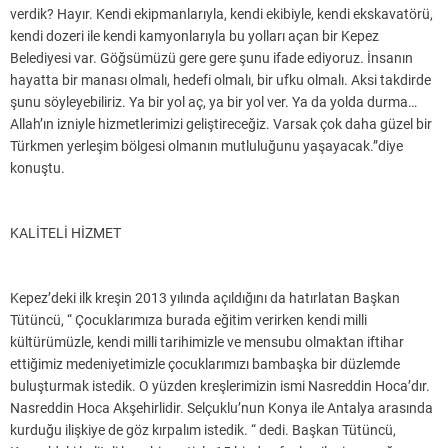
verdik? Hayır. Kendi ekipmanlarıyla, kendi ekibiyle, kendi ekskavatörü,
kendi dozeri ile kendi kamyonlarıyla bu yolları açan bir Kepez
Belediyesi var. Göğsümüzü gere gere şunu ifade ediyoruz. İnsanın
hayatta bir manası olmalı, hedefi olmalı, bir ufku olmalı. Aksi takdirde
şunu söyleyebiliriz. Ya bir yol aç, ya bir yol ver. Ya da yolda durma…
Allah’ın izniyle hizmetlerimizi geliştireceğiz. Varsak çok daha güzel bir
Türkmen yerleşim bölgesi olmanın mutluluğunu yaşayacak.”diye
konuştu.
KALİTELİ HİZMET
Kepez’deki ilk kreşin 2013 yılında açıldığını da hatırlatan Başkan
Tütüncü, “ Çocuklarımıza burada eğitim verirken kendi milli
kültürümüzle, kendi milli tarihimizle ve mensubu olmaktan iftihar
ettiğimiz medeniyetimizle çocuklarımızı bambaşka bir düzlemde
buluşturmak istedik. O yüzden kreşlerimizin ismi Nasreddin Hoca’dır.
Nasreddin Hoca Akşehirlidir. Selçuklu’nun Konya ile Antalya arasında
kurduğu ilişkiye de göz kırpalım istedik. “ dedi. Başkan Tütüncü,