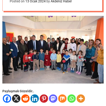
o
Posted on
13 Ocak 2024
by
Akdeniz Haber
d
e
Paylaşmak Güzeldir..