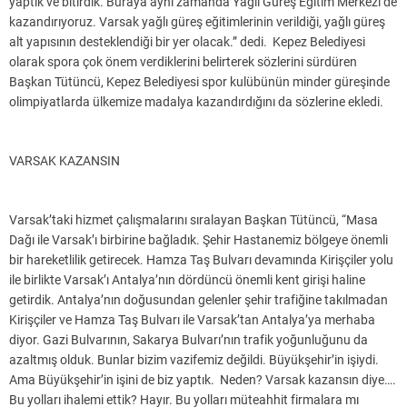
yaptık ve bitirdik. Buraya aynı zamanda Yağlı Güreş Eğitim Merkezi de
kazandırıyoruz. Varsak yağlı güreş eğitimlerinin verildiği, yağlı güreş
alt yapısının desteklendiği bir yer olacak.” dedi. Kepez Belediyesi
olarak spora çok önem verdiklerini belirterek sözlerini sürdüren
Başkan Tütüncü, Kepez Belediyesi spor kulübünün minder güreşinde
olimpiyatlarda ülkemize madalya kazandırdığını da sözlerine ekledi.
VARSAK KAZANSIN
Varsak’taki hizmet çalışmalarını sıralayan Başkan Tütüncü, “Masa
Dağı ile Varsak’ı birbirine bağladık. Şehir Hastanemiz bölgeye önemli
bir hareketlilik getirecek. Hamza Taş Bulvarı devamında Kirişçiler yolu
ile birlikte Varsak’ı Antalya’nın dördüncü önemli kent girişi haline
getirdik. Antalya’nın doğusundan gelenler şehir trafiğine takılmadan
Kirişçiler ve Hamza Taş Bulvarı ile Varsak’tan Antalya’ya merhaba
diyor. Gazi Bulvarının, Sakarya Bulvarı’nın trafik yoğunluğunu da
azaltmış olduk. Bunlar bizim vazifemiz değildi. Büyükşehir’in işiydi.
Ama Büyükşehir’in işini de biz yaptık. Neden? Varsak kazansın diye….
Bu yolları ihalemi ettik? Hayır. Bu yolları müteahhit firmalara mı