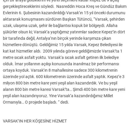
gerçekleştireceklerini söyledi. Nasreddin Hoca Kreş ve Gündüz Bakım
Evlerinin 6. Şubesinin kazandırıldığı Varsak’ın 15 yıl önceki durumunu
aktararak konuşmasını sürdüren Başkan Tütüncü, “Varsak, şehirden
uzak, ulaşıma uzak, şehir ile bağlantısı kopuk bir bölgeydi. Allaha
şükürler olsun ki; Varsak’a yaptığımız yatırımlar sadece Kepez’in dört
bir tarafında değil, Antalya’nın birçok yerinde karşımıza çıkan
hizmetlere dönüştü. Geldiğimiz 15 yılda Varsak, Kepez Belediyesi ile
kat kat hizmetler aldı. 2009 yılında göreve geldiğimizde Varsak’ta 1
metre sıcak asfalt yoktu. Varsak’a sıcak asfalt getiren ilk belediye
olduk. İmar yollarının açılışı konusunda inanılmaz bir performansı
ortaya koyduk. Varsak’ın 8 mahallesine sadece 300 kilometrenin
üzerinde yol açtık. 600 kilometrenin üzerinde asfalt yaptık. Kepez’e 3
milyon 800 bin metre kare yeni yeşil alan kazandırdık. Ve bu yeşil
alanın 800 bin metre karesi Varsak’ta… Şimdi 400 bin metre kare yeni
yeşil alan kazandırıyoruz. Yine Varsak’a kazandırdığımız Millet
Ormanıyla… O projede başladı. “ dedi.
VARSAK’IN HER KÖŞESİNE HİZMET