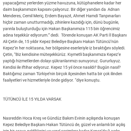
yapacağımız yerlerden yüzme havuzuna, kütüphanelere kadar her
daim başkanımızın kapısını çalıyoruz. Bir diğer yandan da Adnan
Menderes, Cemil Meriç, Erdem Bayazıt, Ahmet Hamdi Tanpınarları
hiçbir zaman unutturmadığı, zihinlere kazıdığı için, dünü bugünle,
yarınla buluşturduğu için Hakan Başkanımıza 115 bin öğrencimiz
adına teşekkür ediyorum.” dedi. Törende konuşan AK Parti İl Başkanı
Ali Çetin de, 15 yıldır Kepez Belediye Başkanı Hakan Tütüncü’nün
Kepez’in her noktasına, her bölgesine eserleriyle iz bıraktığını söyledi.
Çetin, “Biz kendisine müteşekkürüz. Kıymetli başkanımıza Kepez’e
yaptığı hizmetlerden dolayı şükranlarımızı sunuyoruz. Gururluyuz.
Kendisi ile iftihar ediyoruz. Kepez 15 yıl önce nasıldı? Bugün nasıl?
Baktığımız zaman Türkiye’nin birçok ilçesinden hatta bir çok ilinden
faaliyetleri ve hizmetleriyle önde gidiyor. “diye konuştu.
TÜTÜNCÜ İLE 15 YILDA VARSAK
Nasreddin Hoca Kreş ve Gündüz Bakım Evinin açılışında konuşan
Kepez Belediye Başkanı Hakan Tütüncü de, güzel ve anlamlı bir açılış
için bir araya geldiklerini ve yerel seçimlere kadar Kepez’de 9 açılış