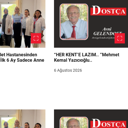
let Hastanesinden
“HER KENT’E LAZIM.. ”Mehmet
“İlk 6 Ay Sadece Anne
Kemal Yazıcıoğlu..
6 Ağustos 2026