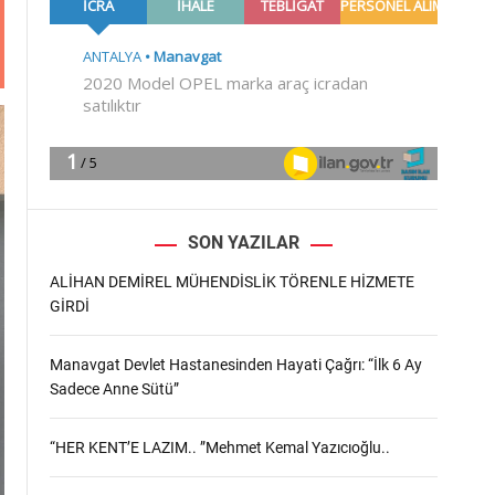
m
o
d
e
SON YAZILAR
ALİHAN DEMİREL MÜHENDİSLİK TÖRENLE HİZMETE
GİRDİ
Manavgat Devlet Hastanesinden Hayati Çağrı: “İlk 6 Ay
Sadece Anne Sütü”
“HER KENT’E LAZIM.. ”Mehmet Kemal Yazıcıoğlu..