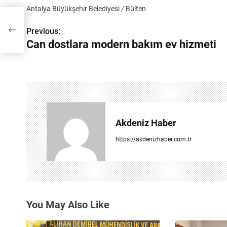
Antalya Büyükşehir Belediyesi / Bülten
meti
Previous:
Y
Can dostlara modern bakım ev hizmeti
a
z
ı
g
Akdeniz Haber
e
https://akdenizhaber.com.tr
z
i
n
You May Also Like
m
e