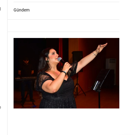
l
Gündem
e