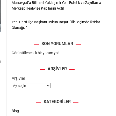
Manavgat’a Bilimsel Yaklaşımlı Yeni Estetik ve Zayıflama
Merkezi: Healwise Kapılarını Açtı!
Yeni Parti İlçe Başkanı Oykun Başar: “İlk Seçimde İktidar
Olacağız”
SON YORUMLAR
Görüntülenecek bir yorum yok.
i
ARŞIVLER
Arşivler
a
KATEGORILER
Blog