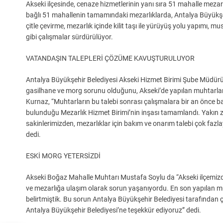
Akseki ilçesinde, cenaze hizmetlerinin yanı sıra 51 mahalle meza
bağlı 51 mahallenin tamamındaki mezarlıklarda, Antalya Büyükşehir 
çitle çevirme, mezarlık içinde kilit taşı ile yürüyüş yolu yapımı,
gibi çalışmalar sürdürülüyor.
VATANDAŞIN TALEPLERİ ÇÖZÜME KAVUŞTURULUYOR
Antalya Büyükşehir Belediyesi Akseki Hizmet Birimi Şube Müdürü
gasilhane ve morg sorunu olduğunu, Akseki’de yapılan muhtarlar to
Kurnaz, “Muhtarların bu talebi sonrası çalışmalara bir an önce baş
bulunduğu Mezarlık Hizmet Birimi’nin inşası tamamlandı. Yakın 
sakinlerimizden, mezarlıklar için bakım ve onarım talebi çok faz
dedi.
ESKİ MORG YETERSİZDİ
Akseki Boğaz Mahalle Muhtarı Mustafa Soylu da “Akseki ilçemiz
ve mezarlığa ulaşım olarak sorun yaşanıyordu. En son yapılan m
belirtmiştik. Bu sorun Antalya Büyükşehir Belediyesi tarafından 
Antalya Büyükşehir Belediyesi’ne teşekkür ediyoruz” dedi.