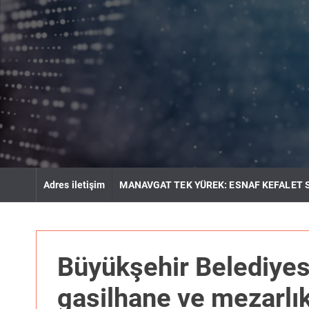
S
k
i
p
t
o
c
o
n
t
e
n
Adres iletişim
MANAVGAT TEK YÜREK: ESNAF KEFALET 
t
Büyükşehir Belediyes
gasilhane ve mezarlı