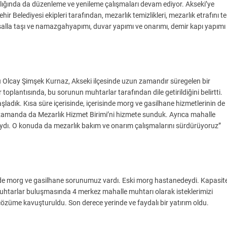
rlığında da düzenleme ve yenileme çalışmaları devam ediyor. Akseki’ye
Belediyesi ekipleri tarafından, mezarlık temizlikleri, mezarlık etrafını te
 musalla taşı ve namazgahyapımı, duvar yapımı ve onarımı, demir kapı yapımı
 Olcay Şimşek Kurnaz, Akseki ilçesinde uzun zamandır süregelen bir
plantısında, bu sorunun muhtarlar tarafından dile getirildiğini belirtti.
ladık. Kısa süre içerisinde, içerisinde morg ve gasilhane hizmetlerinin de
zamanda da Mezarlık Hizmet Birimi’ni hizmete sunduk. Ayrıca mahalle
laydı. O konuda da mezarlık bakım ve onarım çalışmalarını sürdürüyoruz”
de morg ve gasilhane sorunumuz vardı. Eski morg hastanedeydi. Kapasit
uhtarlar buluşmasında 4 merkez mahalle muhtarı olarak isteklerimizi
çözüme kavuşturuldu. Son derece yerinde ve faydalı bir yatırım oldu.