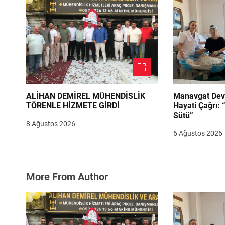
s
i
ALİHAN DEMİREL MÜHENDİSLİK
Manavgat Dev
TÖRENLE HİZMETE GİRDİ
Hayati Çağrı: 
Sütü”
8 Ağustos 2026
6 Ağustos 2026
More From Author