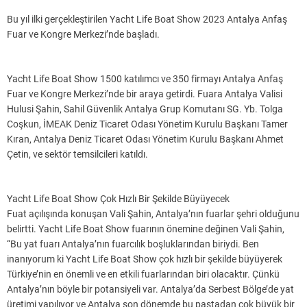
Bu yıl ilki gerçekleştirilen Yacht Life Boat Show 2023 Antalya Anfaş
Fuar ve Kongre Merkezi’nde başladı.
Yacht Life Boat Show 1500 katılımcı ve 350 firmayı Antalya Anfaş
Fuar ve Kongre Merkezi’nde bir araya getirdi. Fuara Antalya Valisi
Hulusi Şahin, Sahil Güvenlik Antalya Grup Komutanı SG. Yb. Tolga
Coşkun, İMEAK Deniz Ticaret Odası Yönetim Kurulu Başkanı Tamer
Kıran, Antalya Deniz Ticaret Odası Yönetim Kurulu Başkanı Ahmet
Çetin, ve sektör temsilcileri katıldı.
Yacht Life Boat Show Çok Hızlı Bir Şekilde Büyüyecek
Fuat açılışında konuşan Vali Şahin, Antalya’nın fuarlar şehri olduğunu
belirtti. Yacht Life Boat Show fuarının önemine değinen Vali Şahin,
“Bu yat fuarı Antalya’nın fuarcılık boşluklarından biriydi. Ben
inanıyorum ki Yacht Life Boat Show çok hızlı bir şekilde büyüyerek
Türkiye’nin en önemli ve en etkili fuarlarından biri olacaktır. Çünkü
Antalya’nın böyle bir potansiyeli var. Antalya’da Serbest Bölge’de yat
üretimi yapılıyor ve Antalya son dönemde bu pastadan çok büyük bir