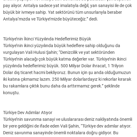
pay alıyor. Antalya sadece yat imalatıyla değil, yan sanayisi ile de çok
büyük bir ivmeye sahip. Yat sektörünü tüm unsurlarıyla beraber
Antalya’mızda ve Türkiye’mizde büyüteceğiz.” dedi.
Türkiye’nin İkinci Yüzyılında Hedeflerimiz Büyük
Türkiye’nin ikinci yüzyılında büyük hedeflere sahip olduğunu da
vurgulayan Vali Hulusi Şahin; “Denizcilik ve yat sektöründen
Türkiye’nin alacağı çok büyük katma değerler var. Türkiye’nin ikinci
yüzyılında hedeflerimiz büyük. 500 Milyar Dolar ihracat, 1 Trilyon
Dolar dış ticaret hacmi bekliyoruz. Bunun için şu anda olduğumuzun
iki katına çıkmamız lazım. 250 Milyar dolarlardayız ki rekorlar kırarak
bu rakamlara çıktık bunu daha da arttırmamız gerek.” şeklinde
konuştu.
Türkiye Dev Adımlar Atıyor
Türkiye’nin savunma sanayi ve uluslararası deniz nakliyatında önemli
bir yere geldiğini de ifade eden Vali Şahin, “Türkiye dev adımlar atıyor.
Deniz savunma sanayinde önemli noktalara doğru gidiyor. Bu