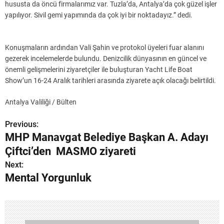
hususta da öncü firmalarımız var. Tuzla’da, Antalya’da çok güzel işler
yapılıyor. Sivil gemi yapımında da çok iyi bir noktadayız.” dedi.
Konuşmaların ardından Vali Şahin ve protokol üyeleri fuar alanını
gezerek incelemelerde bulundu. Denizcilik dünyasının en güncel ve
önemli gelişmelerini ziyaretçiler ile buluşturan Yacht Life Boat
Show’un 16-24 Aralık tarihleri arasında ziyarete açık olacağı belirtildi.
Antalya Valiliği / Bülten
Previous:
Y
MHP Manavgat Belediye Başkan A. Adayı
a
Çiftci’den MASMO ziyareti
z
Next:
Mental Yorgunluk
ı
g
e