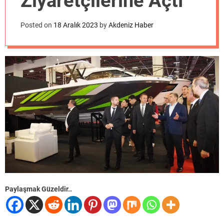
Ziyaretçilerine Açtı
o
d
e
Posted on
18 Aralık 2023
by
Akdeniz Haber
Paylaşmak Güzeldir..