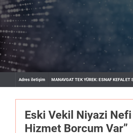
S
k
i
p
t
o
c
o
n
t
e
n
Adres iletişim
MANAVGAT TEK YÜREK: ESNAF KEFALET 
t
Eski Vekil Niyazi Nef
Hizmet Borcum Var”