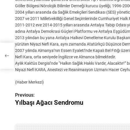
Göller Bölgesi Nörolojik Bilimler Derneği kurucu üyeliği, 1996-200
2004 yılları arasında da Sağlık Emekçileri Sendikası (SES) yönetici
2007 ve 2011 Milletvekilliği Genel Seçimlerinde Cumhuriyet Halk P
2011-2012 eve 2014-2015 yılları arasında Antalya Tabip Odası yö
adına Antalya Demokrasi Güçleri Platformu ve Antalya Eşgüdüm K
2013 yılından bu yana Antalya Halkevi Denetleme Kurulu Başkanlığ
yürüten Niyazi Nefi Kara, aynı zamanda Atatürkçü Düşünce Derneğ
2007 yılında Almanya’nın Essen Eyaleti’nde Kapalı Bel Fıtığı üzer
Nefi Kara, orta seviyede İngilizce ve Almanca bilmektedir.
Aylık Kaktüs Dergisi’nde “Halkın Sağlık Hakkı Vardır, Alacaktır!” ba
Niyazi Nefi KARA, Anestezi ve Reanimasyon Uzmanı Hacer Ceyhan K
(Haber Merkezi)
Previous:
Y
Yılbaşı Ağacı Sendromu
a
z
ı