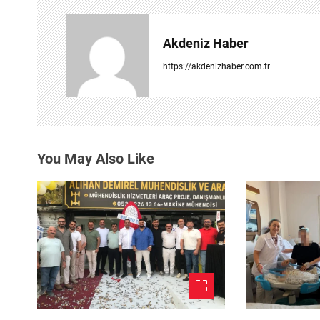
g
Akdeniz Haber
e
https://akdenizhaber.com.tr
z
i
n
You May Also Like
m
e
s
i