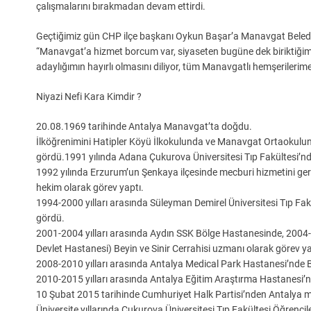
çalışmalarını bırakmadan devam ettirdi.
Geçtiğimiz gün CHP ilçe başkanı Oykun Başar’a Manavgat Beledi
“Manavgat’a hizmet borcum var, siyaseten bugüne dek biriktiği
adaylığımın hayırlı olmasını diliyor, tüm Manavgatlı hemşerileri
Niyazi Nefi Kara Kimdir ?
20.08.1969 tarihinde Antalya Manavgat’ta doğdu.
İlköğrenimini Hatipler Köyü İlkokulunda ve Manavgat Ortaokulun
gördü.1991 yılında Adana Çukurova Üniversitesi Tıp Fakültesi’n
1992 yılında Erzurum’un Şenkaya ilçesinde mecburi hizmetini gerç
hekim olarak görev yaptı.
1994-2000 yılları arasında Süleyman Demirel Üniversitesi Tıp Fakül
gördü.
2001-2004 yılları arasında Aydın SSK Bölge Hastanesinde, 2004-2
Devlet Hastanesi) Beyin ve Sinir Cerrahisi uzmanı olarak görev ya
2008-2010 yılları arasında Antalya Medical Park Hastanesi’nde Bey
2010-2015 yılları arasında Antalya Eğitim Araştırma Hastanesi’nd
10 Şubat 2015 tarihinde Cumhuriyet Halk Partisi’nden Antalya mill
Üniversite yıllarında Çukurova Üniversitesi Tıp Fakültesi Öğrencil