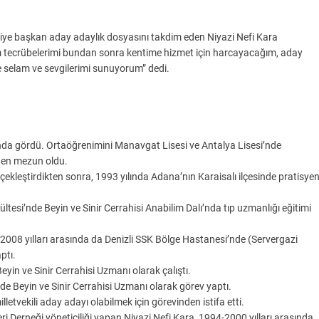
ye başkan aday adaylık dosyasını takdim eden Niyazi Nefi Kara
m tecrübelerimi bundan sonra kentime hizmet için harcayacağım, aday
me selam ve sevgilerimi sunuyorum” dedi.
da gördü. Ortaöğrenimini Manavgat Lisesi ve Antalya Lisesi’nde
den mezun oldu.
ekleştirdikten sonra, 1993 yılında Adana’nın Karaisalı ilçesinde pratisye
tesi’nde Beyin ve Sinir Cerrahisi Anabilim Dalı’nda tıp uzmanlığı eğitimi
008 yılları arasında da Denizli SSK Bölge Hastanesi’nde (Servergazi
ptı.
in ve Sinir Cerrahisi Uzmanı olarak çalıştı.
e Beyin ve Sinir Cerrahisi Uzmanı olarak görev yaptı.
etvekili aday adayı olabilmek için görevinden istifa etti.
eri Derneği yöneticiliği yapan Niyazi Nefi Kara, 1994-2000 yılları arasında