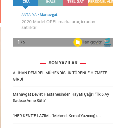
m
o
d
e
SON YAZILAR
ALİHAN DEMİREL MÜHENDİSLİK TÖRENLE HİZMETE
GİRDİ
Manavgat Devlet Hastanesinden Hayati Çağrı: “İlk 6 Ay
Sadece Anne Sütü”
“HER KENT’E LAZIM.. ”Mehmet Kemal Yazıcıoğlu..