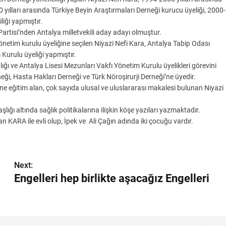
0 yılları arasında Türkiye Beyin Araştırmaları Derneği kurucu üyeliği, 2000-
liği yapmıştır.
artisi’nden Antalya milletvekili aday adayı olmuştur.
netim kurulu üyeliğine seçilen Niyazi Nefi Kara, Antalya Tabip Odası
urulu üyeliği yapmıştır.
ı ve Antalya Lisesi Mezunları Vakfı Yönetim Kurulu üyelikleri görevini
i, Hasta Hakları Derneği ve Türk Nöroşirurji Derneği’ne üyedir.
ine eğitim alan, çok sayıda ulusal ve uluslararası makalesi bulunan Niyazi
şlığı altında sağlık politikalarına ilişkin köşe yazıları yazmaktadır.
ARA ile evli olup, İpek ve Ali Çağın adında iki çocuğu vardır.
Next:
Engelleri hep birlikte aşacağız Engelleri