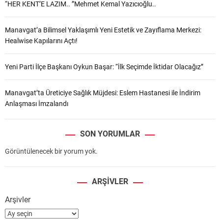
“HER KENT’E LAZIM.. ”Mehmet Kemal Yazıcıoğlu..
Manavgat’a Bilimsel Yaklaşımlı Yeni Estetik ve Zayıflama Merkezi:
Healwise Kapılarını Açtı!
Yeni Parti İlçe Başkanı Oykun Başar: “İlk Seçimde İktidar Olacağız”
Manavgat’ta Üreticiye Sağlık Müjdesi: Eslem Hastanesi ile İndirim
Anlaşması İmzalandı
SON YORUMLAR
Görüntülenecek bir yorum yok.
ARŞIVLER
Arşivler