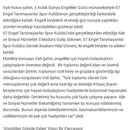
Vali Hulusi şahin, 3 Aralık Dünya Engelliler Günü münasebetiyle 07
Engel Tanımayanlar Spor Kulübünün gerçekleştirdiği farkındalık
etkinliğine katıldı. Engelli bireylerin el emeği göz nuruyla yaptıkları
ürünleri inceleyip hazırladıkları gösteriyi izledi.
07 Engel Tanımayanlar Spor Kulübü’nde gerçekleştirilen etkinliğe Aile
ve Sosyal Hizmetler İl Müdürü Galip Sökmen, 07 Engel Tanımayanlar
Spor Kulübü Dernek Başkanı Hilal Gönenç ile engelli bireyler ve aileleri
katıldı.
Ekinlikte konuşan Vali Şahin, engelliler için hayatı kolaylaştırıcı
çalışmaların önemine değindi. Bir toplumu değerli kılan en önemli
unsurlardan birinin, toplumun özel birey ve gruplara gösterdiği ilgi
olduğunu vurgulayan Vali Şahin; “Türk toplumu olarak tüm
mensuplarımız çok değerli ama özel ilgi ve desteğe ihtiyaç duyan
bireylerimiz için hayatı kolaylaştırıcı faaliyetlerde bulunmak hepsinden
daha değerlidir. Devletimiz bu hususta çok fazla çalışma yapıyor. Aile
ve Sosyal Hizmetler Bakanlığımız tamamen bu konuya odaklanmış
durumda. Bunun dışında belediyelerimizin, kaymakamlıklarımızın ve
valiliklerimizin de pek çok faaliyetleri var” dedi.
‘Gönülden Gönüle Giden’ Yolun Bir Parçasıyız