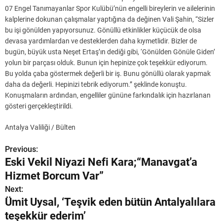
07 Engel Tanımayanlar Spor Kulübü’nün engelli bireylerin ve ailelerinin
kalplerine dokunan çalışmalar yaptığına da değinen Vali Şahin, “Sizler
bu işi gönülden yapıyorsunuz. Gönüllü etkinlikler küçücük de olsa
devasa yardımlardan ve desteklerden daha kıymetlidir. Bizler de
bugün, büyük usta Neşet Ertaş’ın dediği gibi, ‘Gönülden Gönüle Giden’
yolun bir parçası olduk. Bunun için hepinize çok teşekkür ediyorum.
Bu yolda çaba göstermek değerli bir iş. Bunu gönüllü olarak yapmak
daha da değerli. Hepinizi tebrik ediyorum.” şeklinde konuştu.
Konuşmaların ardından, engelliler gününe farkındalık için hazırlanan
gösteri gerçekleştirildi.
Antalya Valiliği / Bülten
Previous:
Y
Eski Vekil Niyazi Nefi Kara;“Manavgat’a
a
Hizmet Borcum Var”
z
Next:
Ümit Uysal, ‘Teşvik eden bütün Antalyalılara
ı
teşekkür ederim’