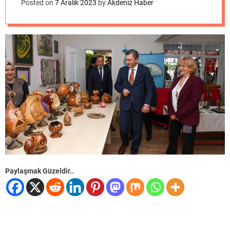
o
Posted on
7 Aralık 2023
by
Akdeniz Haber
d
e
Paylaşmak Güzeldir..