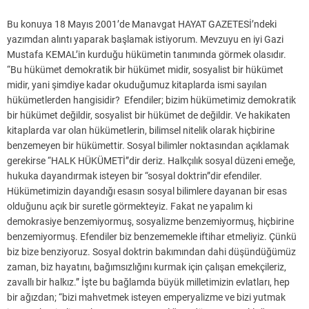
Bu konuya 18 Mayıs 2001’de Manavgat HAYAT GAZETESİ’ndeki
yazımdan alıntı yaparak başlamak istiyorum. Mevzuyu en iyi Gazi
Mustafa KEMAL’in kurduğu hükümetin tanımında görmek olasıdır.
“Bu hükümet demokratik bir hükümet midir, sosyalist bir hükümet
midir, yani şimdiye kadar okuduğumuz kitaplarda ismi sayılan
hükümetlerden hangisidir? Efendiler; bizim hükümetimiz demokratik
bir hükümet değildir, sosyalist bir hükümet de değildir. Ve hakikaten
kitaplarda var olan hükümetlerin, bilimsel nitelik olarak hiçbirine
benzemeyen bir hükümettir. Sosyal bilimler noktasından açıklamak
gerekirse “HALK HÜKÜMETİ”dir deriz. Halkçılık sosyal düzeni emeğe,
hukuka dayandırmak isteyen bir “sosyal doktrin”dir efendiler.
Hükümetimizin dayandığı esasın sosyal bilimlere dayanan bir esas
olduğunu açık bir suretle görmekteyiz. Fakat ne yapalım ki
demokrasiye benzemiyormuş, sosyalizme benzemiyormuş, hiçbirine
benzemiyormuş. Efendiler biz benzememekle iftihar etmeliyiz. Çünkü
biz bize benziyoruz. Sosyal doktrin bakımından dahi düşündüğümüz
zaman, biz hayatını, bağımsızlığını kurmak için çalışan emekçileriz,
zavallı bir halkız.” İşte bu bağlamda büyük milletimizin evlatları, hep
bir ağızdan; “bizi mahvetmek isteyen emperyalizme ve bizi yutmak