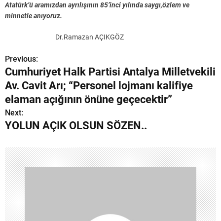
Atatürk’ü aramızdan ayrılışının 85’inci yılında saygı,özlem ve
minnetle anıyoruz.
Dr.Ramazan AÇIKGÖZ
Previous:
Y
Cumhuriyet Halk Partisi Antalya Milletvekili
a
Av. Cavit Arı; “Personel lojmanı kalifiye
z
elaman açığının önüne geçecektir”
Next:
ı
YOLUN AÇIK OLSUN SÖZEN..
g
e
z
i
n