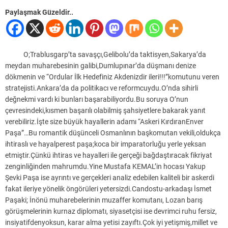
Paylaşmak Güzeldir..
O;Trablusgarp’ta savaşçı,Gelibolu’da taktisyen,Sakarya’da
meydan muharebesinin galibi,Dumlupınar’da düşmanı denize
dökmenin ve “Ordular İlk Hedefiniz Akdenizdir ileri!!!”komutunu veren
stratejisti.Ankara’da da politikacı ve reformcuydu.O’nda sihirli
değnekmi vardı ki bunları başarabiliyordu.Bu soruya O’nun
çevresindeki,kısmen başarılı olabilmiş şahsiyetlere bakarak yanıt
verebiliriz.İşte size büyük hayallerin adamı “Askeri KırdıranEnver
Paşa”…Bu romantik düşünceli Osmanlının başkomutan vekili,oldukça
ihtiraslı ve hayalperest paşa;koca bir imparatorluğu yerle yeksan
etmiştir.Çünkü ihtiras ve hayalleri ile gerçeği bağdaştıracak fikriyat
zenginliğinden mahrumdu.Yine Mustafa KEMAL’in hocası Yakup
Şevki Paşa ise ayrıntı ve gerçekleri analiz edebilen kaliteli bir askerdi
fakat ileriye yönelik öngörüleri yetersizdi.Candostu-arkadaşı İsmet
Paşaki; İnönü muharebelerinin muzaffer komutanı, Lozan barış
görüşmelerinin kurnaz diplomatı, siyasetçisi ise devrimci ruhu fersiz,
insiyatifdenyoksun, karar alma yetisi zayıftı.Çok iyi yetişmiş,millet ve