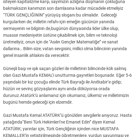
isteyen kapitalizme karşı, sayımızın azlığına düşmanın çokluğuna
bakmaksızın kanımızın son damlasına kadar mücadele etmeliyiz
“TÜRK GENÇLİĞİNİN” yürüyüş sloganı bu olmalıdır. Geleceği
kurgularken de; milletin refahı için emeğin gücünün yanında
sermayenin ve bilginin de,bugünün dünyasında lider ülke olup,
muassır medeniyetin üstüne çıkabilmek için, bilim ve teknoloji
üretmeliyiz, onun için de “Asılın Gençler Matematiğe” ve sanat
dallarına… Bilim size; vatan sevgisini, millici olma bilincinin yanında
genel insanlık ahlakını da verecektir.
Güneşli başı ve ışık saçan gözleri ile milletinin bilincinde kök salmış
olan Gazi Mustafa KEMAL’i unutturma gayretleri boşunadır. Eğer 5-6
yaşındaki bir kız çocuğu elinde Türk Bayrağı ile Anıtkabir’e gidip;
hüzün ve sevinç gözyaşlarını aynı anda döküyorsa orada
durunuz.Atatürk’ü anlamanız için okumanız, ülkemiz ve milletimizin
bugünü hemde geleceği için elzemdir.
Gazi Mustafa Kemal ATATÜRK’ü gönülden sevgilerle anıyoruz. Hasta
yatağında“Beni Türk Hekimleri’ne Emanet Edin” diyen Kemal
ATATÜRK; yarınlar için, Türk Gençliğinin içinden nice MUSTAFA
KEMALLER’in yetiştirilmesinde öğretmenlere, yurdun savunması ve