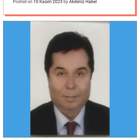
o
Posted on
10 Kasım 2023
by
Akdeniz Haber
d
e