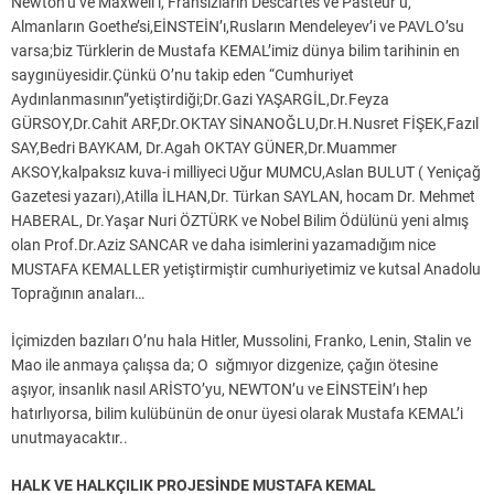
Newton’u ve Maxwell’i, Fransızların Descartes ve Pasteur’ü,
Almanların Goethe’si,EİNSTEİN’ı,Rusların Mendeleyev’i ve PAVLO’su
varsa;biz Türklerin de Mustafa KEMAL’imiz dünya bilim tarihinin en
saygınüyesidir.Çünkü O’nu takip eden “Cumhuriyet
Aydınlanmasının”yetiştirdiği;Dr.Gazi YAŞARGİL,Dr.Feyza
GÜRSOY,Dr.Cahit ARF,Dr.OKTAY SİNANOĞLU,Dr.H.Nusret FİŞEK,Fazıl
SAY,Bedri BAYKAM, Dr.Agah OKTAY GÜNER,Dr.Muammer
AKSOY,kalpaksız kuva-i milliyeci Uğur MUMCU,Aslan BULUT ( Yeniçağ
Gazetesi yazarı),Atilla İLHAN,Dr. Türkan SAYLAN, hocam Dr. Mehmet
HABERAL, Dr.Yaşar Nuri ÖZTÜRK ve Nobel Bilim Ödülünü yeni almış
olan Prof.Dr.Aziz SANCAR ve daha isimlerini yazamadığım nice
MUSTAFA KEMALLER yetiştirmiştir cumhuriyetimiz ve kutsal Anadolu
Toprağının anaları…
İçimizden bazıları O’nu hala Hitler, Mussolini, Franko, Lenin, Stalin ve
Mao ile anmaya çalışsa da; O sığmıyor dizgenize, çağın ötesine
aşıyor, insanlık nasıl ARİSTO’yu, NEWTON’u ve EİNSTEİN’ı hep
hatırlıyorsa, bilim kulübünün de onur üyesi olarak Mustafa KEMAL’i
unutmayacaktır..
HALK VE HALKÇILIK PROJESİNDE MUSTAFA KEMAL