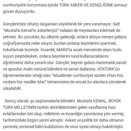
cumhuriyetin korunması içinde TÜRK ASKER VE GENÇLİĞİNE sonsuz
güven duyuyordu.
Gençlerimize cihatçı sloganları söyleterek bir yere varamayız. Salt
“Mustafa Kemal’in askerleriyiz” nidaları ile meydanları inletmek de
yetmez. Bu çocuklar, bu ülkenin geleceği, onlara dünya nereye gidiyor,
coğrafyamızda neler oluyor, bunları anlatıp beyinlerini uyarmak,
tokatlamak lazımdır. İnsanlık; MARS’ta sıcak mevsimde akan tuzlu
suyun peşindeyken, onlara beyinlerini nasıl kullanacaklarını
öğretmeniz daha yararlı olur. Gençler; beynin gıdası matematik,sanat
ve spordur.Asılın natürel bilimlere ve sanat dallarına. ATATÜRK’ün
öğretmenlerden isteği olan “Muallimler cumhuriyet sizden irfanı hür,
vicdanı hür nesiller ister” temennisine de ancak bu alanlara yönelerek
ulaşılabilir.
Sonuç olarak; şu saptamalarla bitirelim. Mustafa KEMAL, BÜYÜK
TÜRK MİLLETİNİN tarihin derinliklerinden gelen vasıflarına haiz
evlatlarından biri olup; milletinin ve insanlığın yarınlarına yön vermiş,
tarihimizdeki özgün yerini almıştır. Askeri ve politik bir deha olmanın
yanında; evrensel bilim kulübünün de onur üyesi olmayı haketmiştir.