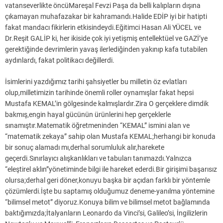
vatanseverlikte öncüMareşal Fevzi Paşa da belli kalıpların dışına
çıkamayan muhafazakar bir kahramandı.Halide EDİP iyi bir hatipti
fakat mandacı fikirlerin etkisindeydi.Eğitimci Hasan Ali YÜCEL ve
Dr.Reşit GALİP ki, her ikiside çok iyi yetişmiş entellektüel ve GAZİ’ye
gerektiğinde devrimlerin yavaş ilerlediğinden yakınıp kafa tutabilen
aydınlardı, fakat politikacı değillerdi.
İsimlerini yazdığımız tarihi şahsiyetler bu milletin öz evlatları
olup,milletimizin tarihinde önemli roller oynamışlar fakat hepsi
Mustafa KEMAL’in gölgesinde kalmışlardır.Zira O gerçeklere dimdik
bakmış,engin hayal gücünün ürünlerini hep gerçeklerle
sınamıştır.Matematik öğretmeninden “KEMAL” ismini alan ve
“matematik zekaya” sahip olan Mustafa KEMAL;herhangi bir konuda
bir sonuç alamadı mı,derhal sorumluluk alır,harekete
geçerdi.Sınırlayıcı alışkanlıkları ve tabuları tanımazdı.Yalnızca
“eleştirel aklın”yönetiminde bilgi ile hareket ederdi.Bir girişimi başarısız
olursa;derhal geri döner,konuyu başka bir açıdan farklı bir yöntemle
çözümlerdi.İşte bu saptamış olduğumuz deneme-yanılma yöntemine
“bilimsel metot” diyoruz.Konuya bilim ve bilimsel metot bağlamında
baktığımızda;İtalyanların Leonardo da Vinci’si, Galileo’si, İngilizlerin