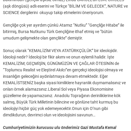
(aşk döngüsü) adlı eserini ve Türkçe “BİLİM VE GELECEK”, NATURE ve
SCIENCE dergilerini okuyup takip etmelerini öneriyorum.
Gençliğe çok yer ayırdım çünkü Atamız “Nutku” “Gençliğe Hitabe” ile
bitirmiş, Bursa Nutkunu Türk Gençliğine ithaf etmiş ve “bütün
umudum gelişmekte olan gençlikte” demiştir.
Sonuç olarak “KEMALİZİM VEYA ATATÜRKÇÜLÜK” bir ideolojidir.
İdeoloji nedir? İdeoloji bir fikir akımı ve onun eylemli halidir. İşte
KEMALİZİM; GEÇMİŞİN, GÜNÜMÜZÜN VE ÇAĞLAR ÖTESİNİN de
“Toplumcu Realist ve Eleştirel Akılcı”en gerçekçi ideolojisi olmaya ve
insanlığın geleceğini aydınlatmaya devam etmektedir. Eğer
KEMALİSTSENİZ başka siyasi kimliklere hayranlık duymamalısınız ve
onları örnek alamazsınız.Liberal Sol veya Piyasa Ekonomisine
güzelleme de yapamazsınız. Anadolu Toprağının derinliklerine kök
salmış, Büyük Türk Milletinin bilincine ve gönlüne taht kurmuş bu
ideolojiyi hiçbir güç yok edemeyecektir.Onun için O’nun gibi
dimdikdurun, devrimci olun ve ideolojisini savunun…
Cumhuriyetimizin kurucusu ulu önderimiz Gazi Mustafa Kemal