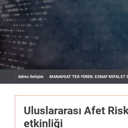
S
k
i
p
t
o
c
o
n
t
e
n
Adres iletişim
MANAVGAT TEK YÜREK: ESNAF KEFALET 
t
Uluslararası Afet Ris
etkinliği