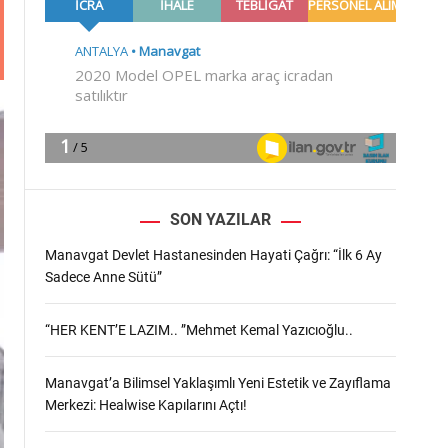
m
o
d
e
SON YAZILAR
Manavgat Devlet Hastanesinden Hayati Çağrı: “İlk 6 Ay
Sadece Anne Sütü”
“HER KENT’E LAZIM.. ”Mehmet Kemal Yazıcıoğlu..
Manavgat’a Bilimsel Yaklaşımlı Yeni Estetik ve Zayıflama
Merkezi: Healwise Kapılarını Açtı!