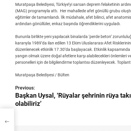
Muratpaşa Belediyesi, Türkiye’yi sarsan deprem felaketinin ardınd
(MAG) programıyla attı. Her mahallede afet gönüllü grubu oluşt
eğitimler de tamamlandı. İlk müdahale, afet bilinci, afet anatomisi
ardından gönüllüler, enkaz başında öğrendiklerini uyguladı.
Bununla birlikte yeni yapılacak binalarda ‘perde beton’ zorunluluğ
kararıyla 1989’da ilan edilen 13 Ekim Uluslararası Afet Risklerini
düzenlenecek etkinlik 17.30’da başlayacak. Etkinlik kapsamında g
yangın olmak üzere doğal afetlere karşı alabilecekleri önlemleri
personelleri için de bilgilendirme toplantısı düzenleyecek. Toplan
Muratpaşa Belediyesi / Bülten
Previous:
Y
Başkan Uysal, ‘Rüyalar şehrinin rüya tak
a
olabiliriz’
z
ya
ı