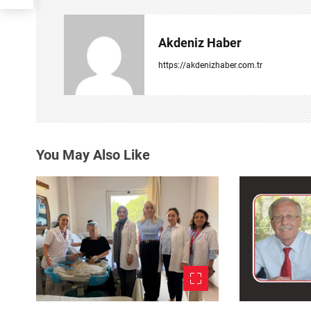
g
e
Akdeniz Haber
z
https://akdenizhaber.com.tr
i
n
m
You May Also Like
e
s
i