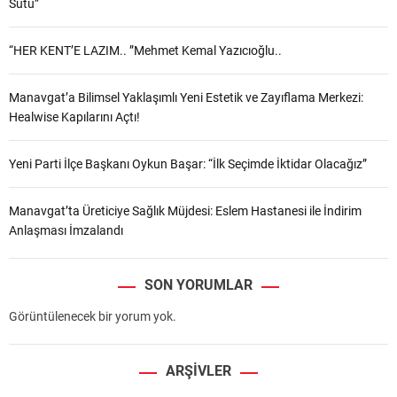
Sütü”
“HER KENT’E LAZIM.. ”Mehmet Kemal Yazıcıoğlu..
Manavgat’a Bilimsel Yaklaşımlı Yeni Estetik ve Zayıflama Merkezi:
Healwise Kapılarını Açtı!
Yeni Parti İlçe Başkanı Oykun Başar: “İlk Seçimde İktidar Olacağız”
Manavgat’ta Üreticiye Sağlık Müjdesi: Eslem Hastanesi ile İndirim
Anlaşması İmzalandı
SON YORUMLAR
Görüntülenecek bir yorum yok.
ARŞIVLER