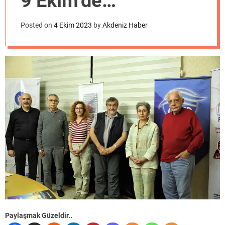
9 Ekim’de
o
d
açıklanacak
e
Posted on
4 Ekim 2023
by
Akdeniz Haber
Paylaşmak Güzeldir..