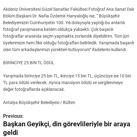
Akdeniz Üniversitesi Güzel Sanatlar Fakültesi Fotoğraf Ana Sanat Dalı
Bölüm Başkanı Dr. Nafia Özdemir Hanyaloğlu ise, “ Büyükşehir
Belediyemizin Cumhuriyetin 100. Yılı dolaysıyla yaptığı bu anlamlı
fotoğraf yarışmasına katılım oldukça yüksekti. Çok başarılı
fotoğraflar arasında seçim yapmakta zorlandık diyebilirim. Tüm jüri
üyelerimizin hem fikir olduğu fotoğrafları belirledik. Yarışmada başarılı
olan tüm arkadaşlarımızı yürekten kutluyorum” ifadelerini kullandı.
BİRİNCİYE 25 BİN TL ÖDÜL
Yarışmada birinciye 25 bin TL, ikinciye 15 bin TL, üçüncüye ise 10 bin
TL para ödülü verilecek. Ayrıca mansiyon ödülü ve sergilenmeye
değer fotoğraflarda açıklanacak.
Antalya Büyükşehir Belediyesi / Bülten
Previous:
Y
Başkan Geyikçi, din görevlileriyle bir araya
a
geldi