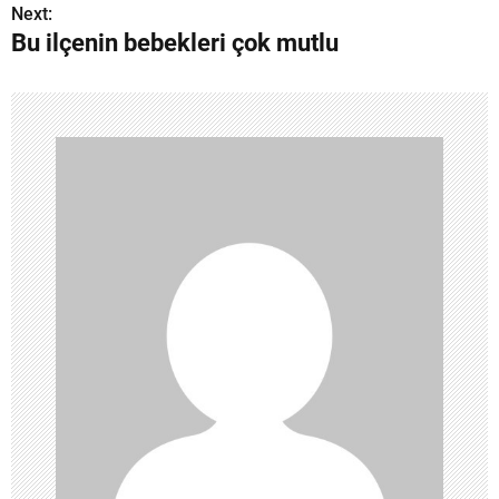
z
Next:
Bu ilçenin bebekleri çok mutlu
ı
g
e
z
i
n
m
e
s
i