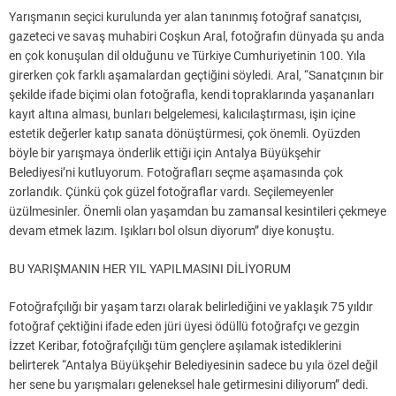
Yarışmanın seçici kurulunda yer alan tanınmış fotoğraf sanatçısı,
gazeteci ve savaş muhabiri Coşkun Aral, fotoğrafın dünyada şu anda
en çok konuşulan dil olduğunu ve Türkiye Cumhuriyetinin 100. Yıla
girerken çok farklı aşamalardan geçtiğini söyledi. Aral, “Sanatçının bir
şekilde ifade biçimi olan fotoğrafla, kendi topraklarında yaşananları
kayıt altına alması, bunları belgelemesi, kalıcılaştırması, işin içine
estetik değerler katıp sanata dönüştürmesi, çok önemli. Oyüzden
böyle bir yarışmaya önderlik ettiği için Antalya Büyükşehir
Belediyesi’ni kutluyorum. Fotoğrafları seçme aşamasında çok
zorlandık. Çünkü çok güzel fotoğraflar vardı. Seçilemeyenler
üzülmesinler. Önemli olan yaşamdan bu zamansal kesintileri çekmeye
devam etmek lazım. Işıkları bol olsun diyorum” diye konuştu.
BU YARIŞMANIN HER YIL YAPILMASINI DİLİYORUM
Fotoğrafçılığı bir yaşam tarzı olarak belirlediğini ve yaklaşık 75 yıldır
fotoğraf çektiğini ifade eden jüri üyesi ödüllü fotoğrafçı ve gezgin
İzzet Keribar, fotoğrafçılığı tüm gençlere aşılamak istediklerini
belirterek “Antalya Büyükşehir Belediyesinin sadece bu yıla özel değil
her sene bu yarışmaları geleneksel hale getirmesini diliyorum” dedi.