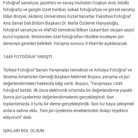
Fotoğraf sanatçısı, gazeteci ve savaş muhabiri Coşkun Aral, ödüllü
fotoğrafçı ve gezgin İzzet Keribar, sokak fotoğrafçısı ve görsel sanatçı
Dilan Bozyel, Akdeniz Üniversitesi Güzel Sanatlar Fakültesi Fotoğraf
Ana Sanat Dalı Bölüm Başkanı Dr. Nafia Özdemir Hanyaloğlu,
fotoğraf sanatçısı ve ANFAD temsilcisi Bilkan Uçkan’dan oluşan seçici
kurul toplandı. Birbirinden özel fotoğrafları titizlikle inceleyen jüri
dereceye girenleri belirledi. Yarışma sonucu 9 Ekim’de açıklanacak.
1449 FOTOĞRAF YARIŞTI
Türkiye Fotoğraf Sanatı Yarışmalar temsilcisi ve Antalya Fotoğraf ve
Sinema Amatörleri Derneği Başkanı Mehmet Boyacı, yarışma ve jüri
değerlendirmeleri hakkında bilgi verdi. Boyacı, “Yarışmaya 1449
fotoğraf katıldı. İlk önce elektronik ortamda bir değerlendirme yapıldı.
Sonra jüri üyelerimiz değerlendirmelerini gerçekleştirdi. Son
toplantımızda 3 turlu bir eleme gerçekleştirdik. Son tur baya çekişmeli
anlara sahne oldu. Tüm jüri üyelerine emeklerinden dolayı teşekkür
ediyorum” dedi.
IŞIKLARI BOL OLSUN