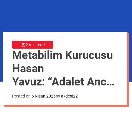
o
d
e
2 min read
Metabilim Kurucusu
Hasan
Yavuz: “Adalet Ancak
Güçlü Savunma ile
Posted on
6 Nisan 2026
by
akdeni22
Hayat Bulur”