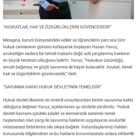
“AVUKATLAR, HAK VE ÖZGÜRLÜKLERİN GÜVENCESİDİR”
Mesajına, kurum bünyesindeki veliler ve öğrencilerin yanı sıra tüm
hukuk camiasının gününü kutlayarak başlayan Hasan Yavuz,
avukatlığın sadece bir temsil makamı değil, adil yargılanma hakkının
en büyük teminatı olduğunu belirtti. Yavuz, “Hukukun üstünlüğü,
ancak bağımsız ve güçlü savunma ile hayat bulacaktır. Avukat, temel
hak ve özgürlüklerin güvencesidir,” dedi.
“SAVUNMA HAKKI HUKUK DEVLETİNİN TEMELİDİR”
Hukuk devleti ilkesinin en önemli unsurlarından birinin savunma hakkı
olduğuna değinen Yavuz, açıklamasını şu sözlerle sürdürdü: “Hukuk
devleti kavramı içindeki adalet ve demokratik sistemin temel
taşlarından olan yargı ile savunma hakkının uygulayıcısı avukatlık
müessesesi birbirlerine sıkı sıkıya bağlıdır. Vatandaşlarımızı hakları
konusunda bilgilendiren ve bu hakların korunmasında onlara rehberlik