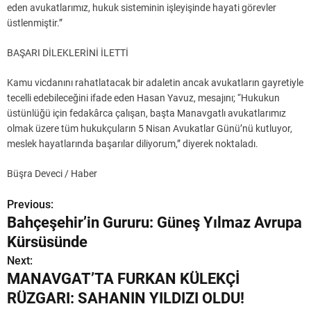
eden avukatlarımız, hukuk sisteminin işleyişinde hayati görevler
üstlenmiştir.”
BAŞARI DİLEKLERİNİ İLETTİ
Kamu vicdanını rahatlatacak bir adaletin ancak avukatların gayretiyle
tecelli edebileceğini ifade eden Hasan Yavuz, mesajını; “Hukukun
üstünlüğü için fedakârca çalışan, başta Manavgatlı avukatlarımız
olmak üzere tüm hukukçuların 5 Nisan Avukatlar Günü’nü kutluyor,
meslek hayatlarında başarılar diliyorum,” diyerek noktaladı.
Büşra Deveci / Haber
Previous:
Y
Bahçeşehir’in Gururu: Güneş Yılmaz Avrupa
a
Kürsüsünde
z
Next:
MANAVGAT’TA FURKAN KÜLEKÇİ
ı
RÜZGARI: SAHANIN YILDIZI OLDU!