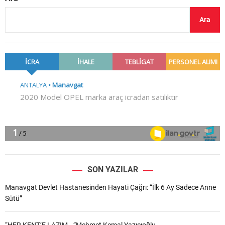
Ara
SON YAZILAR
Manavgat Devlet Hastanesinden Hayati Çağrı: “İlk 6 Ay Sadece Anne
Sütü”
“HER KENT’E LAZIM.. ”Mehmet Kemal Yazıcıoğlu..