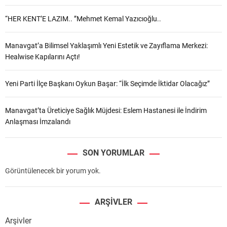
“HER KENT’E LAZIM.. ”Mehmet Kemal Yazıcıoğlu..
Manavgat’a Bilimsel Yaklaşımlı Yeni Estetik ve Zayıflama Merkezi:
Healwise Kapılarını Açtı!
Yeni Parti İlçe Başkanı Oykun Başar: “İlk Seçimde İktidar Olacağız”
Manavgat’ta Üreticiye Sağlık Müjdesi: Eslem Hastanesi ile İndirim
Anlaşması İmzalandı
SON YORUMLAR
Görüntülenecek bir yorum yok.
ARŞIVLER
Arşivler