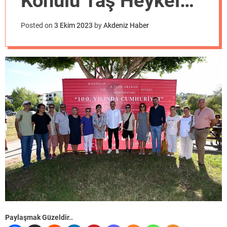
Konulu Taş Heykel
o
d
Sempozyumu
e
Posted on
3 Ekim 2023
by
Akdeniz Haber
Başladı
Paylaşmak Güzeldir..