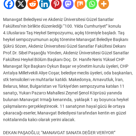
Manavgat Belediyesi ve Akdeniz Üniversitesi Güzel Sanatlar
Fakültesi’nin birlikte düzenlediği “100. Yılda Cumhuriyet” konulu
4.Uluslarası Taş Heykel Sempozyumu, açılış töreniyle başladı. Taş
heykel sempozyumunun açılış törenine Manavgat Belediye Başkanı
Şükrü Sözen, Akdeniz Üniversitesi Güzel Sanatlar Fakültesi Dekanı
Prof.Dr. Sibel Paşaoğlu Yönden, Akdeniz Üniversitesi Güzel Sanatlar
Fakültesi Heykel Bölüm Başkanı Doç. Dr. Hanife Neris Yüksel CHP
Manavgat İlçe Başkanı Oykun Başar ve yönetim kurulu üyeleri, CHP
Antalya Milletvekili Aliye Coşar, belediye meclis üyeleri, oda başkanları,
stk temsilcileri ve muhtarlar katıldı. Makedonya, Arnavutluk, İran,
Belarus, Mısır, Bulgaristan ve Türkiye’den sempozyuma katılan 11
sanatçı, Yukarı Pazarcı Mahallesi Zeynel Şenol Köprüsü yanında
bulunan Manavgat Irmağı kenarında, yaklaşık 1 ay boyunca heykel
çalışmalarını gerçekleştirecek. 11 sanatçının hayal gücü ile ortaya
çıkaracağı eserler, Manavgat Belediyesi tarafından kentin en güzel
noktalarında kalıcı olarak yerini alacak.
DEKAN PAŞAOĞLU; “MANAVGAT SANATA DEĞER VERİYOR”