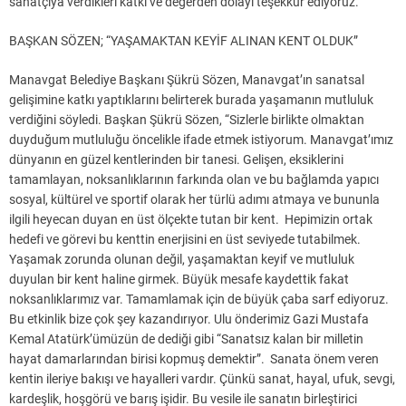
sanatçıya verdikleri katkı ve değerden dolayı teşekkür ediyoruz.
BAŞKAN SÖZEN; “YAŞAMAKTAN KEYİF ALINAN KENT OLDUK”
Manavgat Belediye Başkanı Şükrü Sözen, Manavgat’ın sanatsal
gelişimine katkı yaptıklarını belirterek burada yaşamanın mutluluk
verdiğini söyledi. Başkan Şükrü Sözen, “Sizlerle birlikte olmaktan
duyduğum mutluluğu öncelikle ifade etmek istiyorum. Manavgat’ımız
dünyanın en güzel kentlerinden bir tanesi. Gelişen, eksiklerini
tamamlayan, noksanlıklarının farkında olan ve bu bağlamda yapıcı
sosyal, kültürel ve sportif olarak her türlü adımı atmaya ve bununla
ilgili heyecan duyan en üst ölçekte tutan bir kent. Hepimizin ortak
hedefi ve görevi bu kenttin enerjisini en üst seviyede tutabilmek.
Yaşamak zorunda olunan değil, yaşamaktan keyif ve mutluluk
duyulan bir kent haline girmek. Büyük mesafe kaydettik fakat
noksanlıklarımız var. Tamamlamak için de büyük çaba sarf ediyoruz.
Bu etkinlik bize çok şey kazandırıyor. Ulu önderimiz Gazi Mustafa
Kemal Atatürk’ümüzün de dediği gibi “Sanatsız kalan bir milletin
hayat damarlarından birisi kopmuş demektir”. Sanata önem veren
kentin ileriye bakışı ve hayalleri vardır. Çünkü sanat, hayal, ufuk, sevgi,
kardeşlik, hoşgörü ve barış işidir. Bu vesile ile sanatın birleştirici