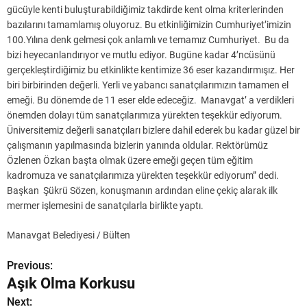
gücüyle kenti buluşturabildiğimiz takdirde kent olma kriterlerinden
bazılarını tamamlamış oluyoruz. Bu etkinliğimizin Cumhuriyet’imizin
100.Yılına denk gelmesi çok anlamlı ve temamız Cumhuriyet. Bu da
bizi heyecanlandırıyor ve mutlu ediyor. Bugüne kadar 4’ncüsünü
gerçekleştirdiğimiz bu etkinlikte kentimize 36 eser kazandırmışız. Her
biri birbirinden değerli. Yerli ve yabancı sanatçılarımızın tamamen el
emeği. Bu dönemde de 11 eser elde edeceğiz. Manavgat’ a verdikleri
önemden dolayı tüm sanatçılarımıza yürekten teşekkür ediyorum.
Üniversitemiz değerli sanatçıları bizlere dahil ederek bu kadar güzel bir
çalışmanın yapılmasında bizlerin yanında oldular. Rektörümüz
Özlenen Özkan başta olmak üzere emeği geçen tüm eğitim
kadromuza ve sanatçılarımıza yürekten teşekkür ediyorum” dedi.
Başkan Şükrü Sözen, konuşmanın ardından eline çekiç alarak ilk
mermer işlemesini de sanatçılarla birlikte yaptı.
Manavgat Belediyesi / Bülten
Previous:
Y
Aşık Olma Korkusu
a
Next: