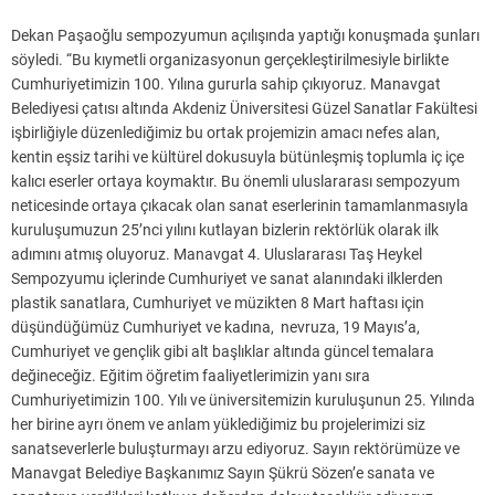
Dekan Paşaoğlu sempozyumun açılışında yaptığı konuşmada şunları
söyledi. “Bu kıymetli organizasyonun gerçekleştirilmesiyle birlikte
Cumhuriyetimizin 100. Yılına gururla sahip çıkıyoruz. Manavgat
Belediyesi çatısı altında Akdeniz Üniversitesi Güzel Sanatlar Fakültesi
işbirliğiyle düzenlediğimiz bu ortak projemizin amacı nefes alan,
kentin eşsiz tarihi ve kültürel dokusuyla bütünleşmiş toplumla iç içe
kalıcı eserler ortaya koymaktır. Bu önemli uluslararası sempozyum
neticesinde ortaya çıkacak olan sanat eserlerinin tamamlanmasıyla
kuruluşumuzun 25’nci yılını kutlayan bizlerin rektörlük olarak ilk
adımını atmış oluyoruz. Manavgat 4. Uluslararası Taş Heykel
Sempozyumu içlerinde Cumhuriyet ve sanat alanındaki ilklerden
plastik sanatlara, Cumhuriyet ve müzikten 8 Mart haftası için
düşündüğümüz Cumhuriyet ve kadına, nevruza, 19 Mayıs’a,
Cumhuriyet ve gençlik gibi alt başlıklar altında güncel temalara
değineceğiz. Eğitim öğretim faaliyetlerimizin yanı sıra
Cumhuriyetimizin 100. Yılı ve üniversitemizin kuruluşunun 25. Yılında
her birine ayrı önem ve anlam yüklediğimiz bu projelerimizi siz
sanatseverlerle buluşturmayı arzu ediyoruz. Sayın rektörümüze ve
Manavgat Belediye Başkanımız Sayın Şükrü Sözen’e sanata ve