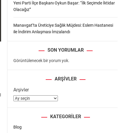
Yeni Parti İlçe Başkanı Oykun Başar: “İlk Seçimde İktidar
Olacağız”
Manavgat’ta Üreticiye Sağlık Müjdesi: Eslem Hastanesi
ile İndirim Anlaşması İmzalandı
SON YORUMLAR
Görüntülenecek bir yorum yok.
ARŞIVLER
Arşivler
l
KATEGORILER
Blog