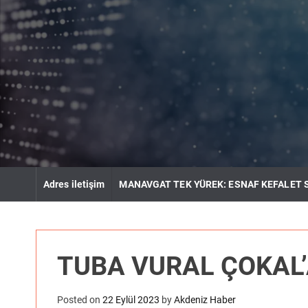
S
k
i
p
t
o
c
o
n
t
e
n
Adres iletişim
MANAVGAT TEK YÜREK: ESNAF KEFALET 
t
TUBA VURAL ÇOKAL’
Posted on
22 Eylül 2023
by
Akdeniz Haber