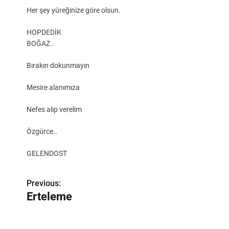
Her şey yüreğinize göre olsun.
HOPDEDİK
BOĞAZ..
Bırakın dokunmayın
Mesire alanımıza
Nefes alıp verelim
Özgürce..
GELENDOST
Y
Previous:
Erteleme
a
z