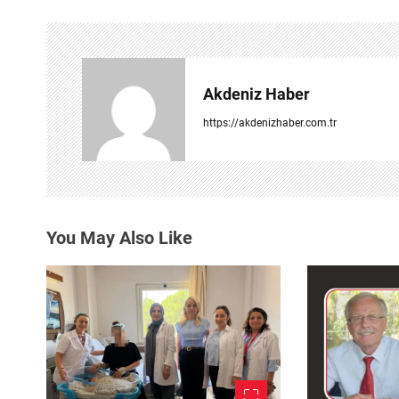
ı
g
e
Akdeniz Haber
z
https://akdenizhaber.com.tr
i
n
m
You May Also Like
e
s
i