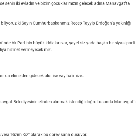
ise senin iki evladın ve bizim çocuklarımızın gelecek adına Manavgat’ta
i biliyoruz ki Sayın Cumhurbaşkanımız Recep Tayyip Erdoğan’a yakınlığı
nde Ak Partinin büyük iddiaları var, şayet siz yada başka bir siyasi parti
lıya hizmet vermeyecek mi?.
ı da elimizden gidecek olur ise vay halimize..
navgat Belediyesinin elinden alınmak istendiği doğrultusunda Manavgat’ı
 üyesi “Bizim Kız” olarak bu görev sana düşüyor.