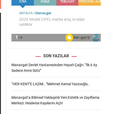
m
o
d
e
SON YAZILAR
Manavgat Devlet Hastanesinden Hayati Çağrı: “İlk 6 Ay
Sadece Anne Sütü”
“HER KENT’E LAZIM.. ”Mehmet Kemal Yazıcıoğlu..
Manavgat’a Bilimsel Yaklaşımlı Yeni Estetik ve Zayıflama
Merkezi: Healwise Kapılarını Açtı!