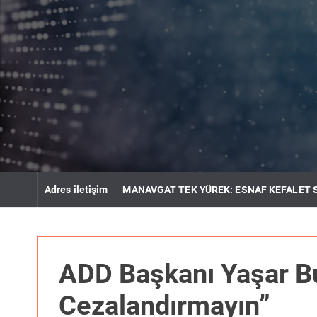
S
k
i
p
t
o
c
o
n
t
e
n
Adres iletişim
MANAVGAT TEK YÜREK: ESNAF KEFALET 
t
ADD Başkanı Yaşar Bu
Cezalandırmayın”