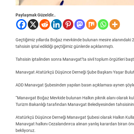
Paylaşmak Güzeldir..
Geçtiğimiz yıllarda Boğaz mevkiinde bulunan mesire alanındaki 2
tahsisin iptal edildiği geçtiğimiz günlerde açıklanmıştı.
Tahsisin iptalinden sonra Manavgat’ta sivil toplum örgütleri baş
Manavgat Atatürkçü Düşünce Derneği Şube Başkanı Yaşar Bulut, yö
ADD Manavgat Şubesinden yapılan basın açıklaması aynen şöyle
“Manavgat Boğaz Mevkide bulunan Halkın piknik alanı olarak kul
Turizm Bakanlığı tarafından Manavgat Belediyesinden tahsisinin 
Atatürkçü Düşünce Derneği Manavgat Şubesi olarak Halkın Kullan
Manavgat halkını Cezalandırırca alınan yanlış karardan biran önce
bekliyoruz.