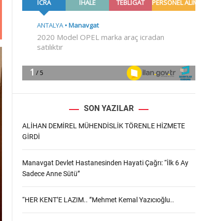
m
o
d
e
SON YAZILAR
ALİHAN DEMİREL MÜHENDİSLİK TÖRENLE HİZMETE
GİRDİ
Manavgat Devlet Hastanesinden Hayati Çağrı: “İlk 6 Ay
Sadece Anne Sütü”
“HER KENT’E LAZIM.. ”Mehmet Kemal Yazıcıoğlu..