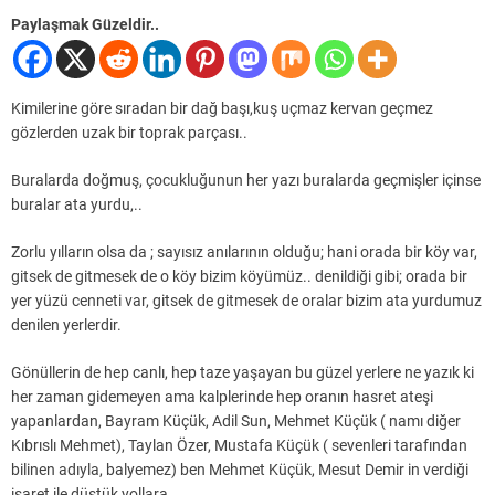
Paylaşmak Güzeldir..
Kimilerine göre sıradan bir dağ başı,kuş uçmaz kervan geçmez
gözlerden uzak bir toprak parçası..
Buralarda doğmuş, çocukluğunun her yazı buralarda geçmişler içinse
buralar ata yurdu,..
Zorlu yılların olsa da ; sayısız anılarının olduğu; hani orada bir köy var,
gitsek de gitmesek de o köy bizim köyümüz.. denildiği gibi; orada bir
yer yüzü cenneti var, gitsek de gitmesek de oralar bizim ata yurdumuz
denilen yerlerdir.
Gönüllerin de hep canlı, hep taze yaşayan bu güzel yerlere ne yazık ki
her zaman gidemeyen ama kalplerinde hep oranın hasret ateşi
yapanlardan, Bayram Küçük, Adil Sun, Mehmet Küçük ( namı diğer
Kıbrıslı Mehmet), Taylan Özer, Mustafa Küçük ( sevenleri tarafından
bilinen adıyla, balyemez) ben Mehmet Küçük, Mesut Demir in verdiği
işaret ile düştük yollara.