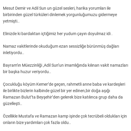
Mesut Demir ve Adil Sun un güzel sesleri, harika yorumları ile
birbirinden güzel türküleri dinlemek yorgunluğumuzu gidermeye
yetmişti..
Elinizde ki bardaktan içtiğimiz her yudum çayın doyulmaz idi .
Namaz vakitlerinde okuduğum ezan sessizliğe bürünmüş dağları
inletiyordu..
Bayram’ın Müezzinliği ,Adil Sun’un imamlığında kılınan vakit namazları
bir başka huzur veriyordu..
Çocukluğu köyüm Kemer’de geçen, rahmetli anne baba ve kardeşleri
ile birlikte bizlerin kalbinde güzel bir yer edinen,bir doğa aşığı
Ramazan Bulut’ta Beyşehir’den gelerek bize katılınca grup daha da
güzelleşti..
Özellikle Mustafa ve Ramazan kamp işinde çok tecrübeli oldukları için
onların bize yardımları çok fazla oldu..