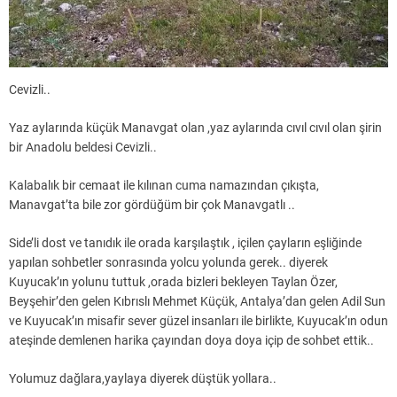
Cevizli..
Yaz aylarında küçük Manavgat olan ,yaz aylarında cıvıl cıvıl olan şirin
bir Anadolu beldesi Cevizli..
Kalabalık bir cemaat ile kılınan cuma namazından çıkışta,
Manavgat’ta bile zor gördüğüm bir çok Manavgatlı ..
Side’li dost ve tanıdık ile orada karşılaştık , içilen çayların eşliğinde
yapılan sohbetler sonrasında yolcu yolunda gerek.. diyerek
Kuyucak’ın yolunu tuttuk ,orada bizleri bekleyen Taylan Özer,
Beyşehir’den gelen Kıbrıslı Mehmet Küçük, Antalya’dan gelen Adil Sun
ve Kuyucak’ın misafir sever güzel insanları ile birlikte, Kuyucak’ın odun
ateşinde demlenen harika çayından doya doya içip de sohbet ettik..
Yolumuz dağlara,yaylaya diyerek düştük yollara..