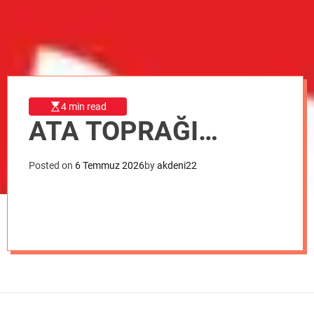
o
d
e
4 min read
ATA TOPRAĞI…
Posted on
6 Temmuz 2026
by
akdeni22