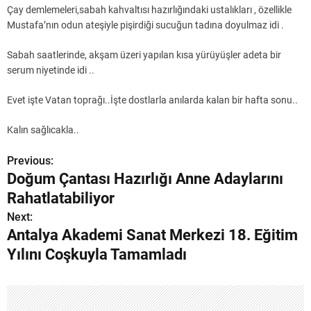
Çay demlemeleri,sabah kahvaltısı hazırlığındaki ustalıkları , özellikle
Mustafa’nın odun ateşiyle pişirdiği sucuğun tadına doyulmaz idi .
Sabah saatlerinde, akşam üzeri yapılan kısa yürüyüşler adeta bir
serum niyetinde idi ..
Evet işte Vatan toprağı..İşte dostlarla anılarda kalan bir hafta sonu..
Kalın sağlıcakla..
Previous:
Y
Doğum Çantası Hazırlığı Anne Adaylarını
a
Rahatlatabiliyor
z
Next:
Antalya Akademi Sanat Merkezi 18. Eğitim
ı
Yılını Coşkuyla Tamamladı
g
e