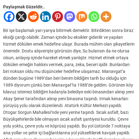
Paylaşmak Güzeldir..
Bir işe başlamak yarı yarıya bitirmek demektir. Bitirdikten sonra biraz
eksiği çarığı olabilir. Zaman içinde bu eksikler giderilir ve yapılan
hizmet dökülen emek hedefine ulaşır. Burada mühim olan şikayetlerin
önemidir. Dostu alışverişte görürsün diye, Su bulansın da ne olursa
olsun, anlayışı içinde hareket etmek yanlıştır. Hizmet etmek ortaya
dökülen emeğin hakkını vermek, para, zeka, beceri işidir. Bunlardan
biri noksan oldu mu düşünceler hedefine ulaşamaz. Manavgat’a
dünden bugüne 1989’dan beri benim bildiğim tarih bu olduğu için
1989 diyorum çünkü ben Manavgat’ta 1988’de geldim. Görünen köy
kılavuz istemez bildiğim kadarıyla belediye eski binasından alınıp yeni
Akay Şener tarafından alınıp yeni binasına taşındı. Irmak kenarları
yürüyüş yolu olarak düzenlendi. Atatürk Kültür Merkezi yapıldı.
Otogar Sorgun Mahallesi’nde yeni yerine taşındı. Sıcak asfalt, bazı
Büyükşehirlerde bile olmayan sıcak asfalt şantiyesi kuruldu. Çevre
yolu yoktu, çevre yolu ve köprüsü yapıldı. Bu yol üstünde 7 noktaya
ana yollar ve şehir içi bağlantılarına yol yükseltilerek kavşak yapıldı.