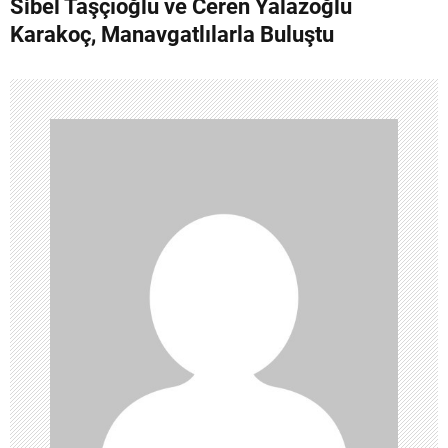
Sibel Taşçıoğlu ve Ceren Yalazoğlu
z
Karakoç, Manavgatlılarla Buluştu
ı
g
e
z
i
n
m
e
s
i