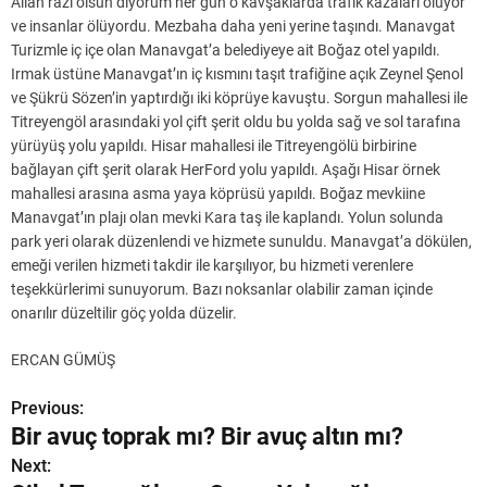
Allah razı olsun diyorum her gün o kavşaklarda trafik kazaları oluyor
ve insanlar ölüyordu. Mezbaha daha yeni yerine taşındı. Manavgat
Turizmle iç içe olan Manavgat’a belediyeye ait Boğaz otel yapıldı.
Irmak üstüne Manavgat’ın iç kısmını taşıt trafiğine açık Zeynel Şenol
ve Şükrü Sözen’in yaptırdığı iki köprüye kavuştu. Sorgun mahallesi ile
Titreyengöl arasındaki yol çift şerit oldu bu yolda sağ ve sol tarafına
yürüyüş yolu yapıldı. Hisar mahallesi ile Titreyengölü birbirine
bağlayan çift şerit olarak HerFord yolu yapıldı. Aşağı Hisar örnek
mahallesi arasına asma yaya köprüsü yapıldı. Boğaz mevkiine
Manavgat’ın plajı olan mevki Kara taş ile kaplandı. Yolun solunda
park yeri olarak düzenlendi ve hizmete sunuldu. Manavgat’a dökülen,
emeği verilen hizmeti takdir ile karşılıyor, bu hizmeti verenlere
teşekkürlerimi sunuyorum. Bazı noksanlar olabilir zaman içinde
onarılır düzeltilir göç yolda düzelir.
ERCAN GÜMÜŞ
Previous:
Y
Bir avuç toprak mı? Bir avuç altın mı?
a
Next: