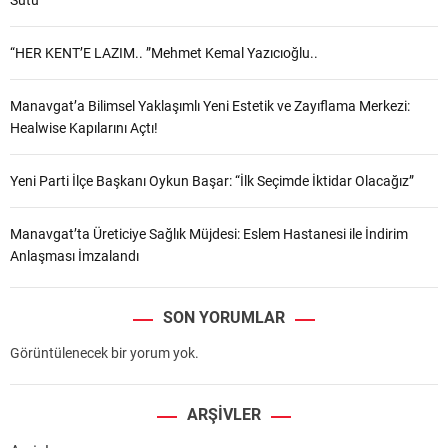
Sütü”
“HER KENT’E LAZIM.. ”Mehmet Kemal Yazıcıoğlu..
Manavgat’a Bilimsel Yaklaşımlı Yeni Estetik ve Zayıflama Merkezi:
Healwise Kapılarını Açtı!
Yeni Parti İlçe Başkanı Oykun Başar: “İlk Seçimde İktidar Olacağız”
Manavgat’ta Üreticiye Sağlık Müjdesi: Eslem Hastanesi ile İndirim
Anlaşması İmzalandı
SON YORUMLAR
Görüntülenecek bir yorum yok.
ARŞIVLER