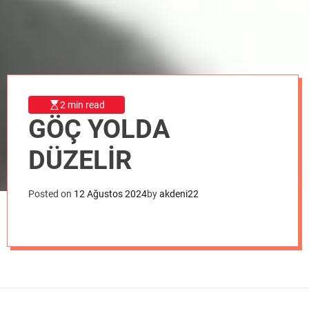
o
d
e
2 min read
GÖÇ YOLDA
DÜZELİR
Posted on
12 Ağustos 2024
by
akdeni22