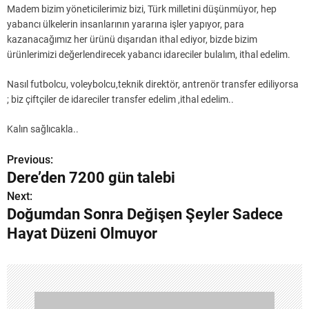
Madem bizim yöneticilerimiz bizi, Türk milletini düşünmüyor, hep
yabancı ülkelerin insanlarının yararına işler yapıyor, para
kazanacağımız her ürünü dışarıdan ithal ediyor, bizde bizim
ürünlerimizi değerlendirecek yabancı idareciler bulalım, ithal edelim.
Nasıl futbolcu, voleybolcu,teknik direktör, antrenör transfer ediliyorsa
; biz çiftçiler de idareciler transfer edelim ,ithal edelim..
Kalın sağlıcakla..
Previous:
Y
Dere’den 7200 gün talebi
a
Next:
Doğumdan Sonra Değişen Şeyler Sadece
z
Hayat Düzeni Olmuyor
ı
g
e