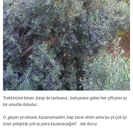
Traktörüne binen ,binip de tarlasına , bahçesine giden her çiftçinin içi
bir umutla doludur..
O ,geçen yıl olmadı, kazanamadım ,hep zarar ettim ama bu yıl çok iyi
ürün yetiştirip çok iyi para kazanacağım” ..der durur.