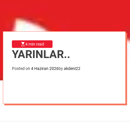
o
d
e
4 min read
YARINLAR..
Posted on
4 Haziran 2026
by
akdeni22