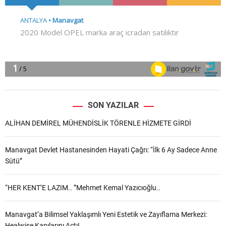
SON YAZILAR
ALİHAN DEMİREL MÜHENDİSLİK TÖRENLE HİZMETE GİRDİ
Manavgat Devlet Hastanesinden Hayati Çağrı: “İlk 6 Ay Sadece Anne
Sütü”
“HER KENT’E LAZIM.. ”Mehmet Kemal Yazıcıoğlu..
Manavgat’a Bilimsel Yaklaşımlı Yeni Estetik ve Zayıflama Merkezi:
Healwise Kapılarını Açtı!