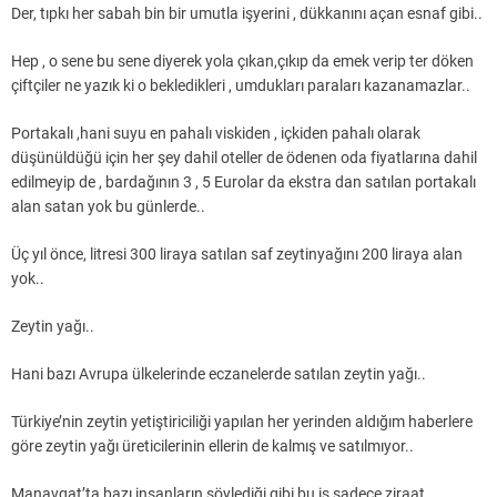
Der, tıpkı her sabah bin bir umutla işyerini , dükkanını açan esnaf gibi..
Hep , o sene bu sene diyerek yola çıkan,çıkıp da emek verip ter döken
çiftçiler ne yazık ki o bekledikleri , umdukları paraları kazanamazlar..
Portakalı ,hani suyu en pahalı viskiden , içkiden pahalı olarak
düşünüldüğü için her şey dahil oteller de ödenen oda fiyatlarına dahil
edilmeyip de , bardağının 3 , 5 Eurolar da ekstra dan satılan portakalı
alan satan yok bu günlerde..
Üç yıl önce, litresi 300 liraya satılan saf zeytinyağını 200 liraya alan
yok..
Zeytin yağı..
Hani bazı Avrupa ülkelerinde eczanelerde satılan zeytin yağı..
Türkiye’nin zeytin yetiştiriciliği yapılan her yerinden aldığım haberlere
göre zeytin yağı üreticilerinin ellerin de kalmış ve satılmıyor..
Manavgat’ta bazı insanların söylediği gibi bu iş sadece ziraat