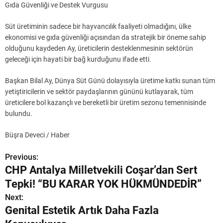
Gıda Güvenliği ve Destek Vurgusu
Süt üretiminin sadece bir hayvancılık faaliyeti olmadığını, ülke
ekonomisi ve gıda güvenliği açısından da stratejik bir öneme sahip
olduğunu kaydeden Ay, üreticilerin desteklenmesinin sektörün
geleceği için hayati bir bağ kurduğunu ifade etti.
Başkan Bilal Ay, Dünya Süt Günü dolayısıyla üretime katkı sunan tüm
yetiştiricilerin ve sektör paydaşlarının gününü kutlayarak, tüm
üreticilere bol kazançlı ve bereketli bir üretim sezonu temennisinde
bulundu.
Büşra Deveci / Haber
Previous:
Y
CHP Antalya Milletvekili Coşar’dan Sert
a
Tepki! “BU KARAR YOK HÜKMÜNDEDİR”
z
Next:
Genital Estetik Artık Daha Fazla
ı