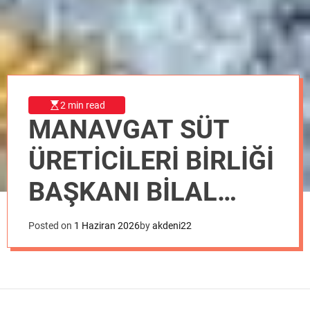
o
d
e
2 min read
MANAVGAT SÜT
ÜRETİCİLERİ BİRLİĞİ
BAŞKANI BİLAL
AY:”SÜT ÜRETİMİ
Posted on
1 Haziran 2026
by
akdeni22
STRATEJİK ÖNEME
SAHİP”