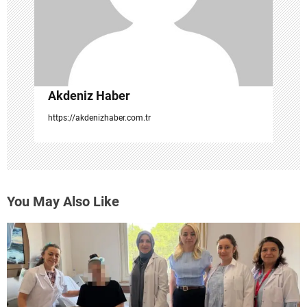
i
Akdeniz Haber
https://akdenizhaber.com.tr
You May Also Like