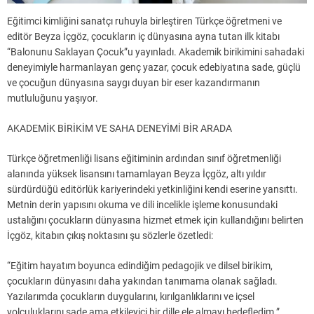
Eğitimci kimliğini sanatçı ruhuyla birleştiren Türkçe öğretmeni ve
editör Beyza İçgöz, çocukların iç dünyasına ayna tutan ilk kitabı
“Balonunu Saklayan Çocuk”u yayınladı. Akademik birikimini sahadaki
deneyimiyle harmanlayan genç yazar, çocuk edebiyatına sade, güçlü
ve çocuğun dünyasına saygı duyan bir eser kazandırmanın
mutluluğunu yaşıyor.
AKADEMİK BİRİKİM VE SAHA DENEYİMİ BİR ARADA
Türkçe öğretmenliği lisans eğitiminin ardından sınıf öğretmenliği
alanında yüksek lisansını tamamlayan Beyza İçgöz, altı yıldır
sürdürdüğü editörlük kariyerindeki yetkinliğini kendi eserine yansıttı.
Metnin derin yapısını okuma ve dili incelikle işleme konusundaki
ustalığını çocukların dünyasına hizmet etmek için kullandığını belirten
İçgöz, kitabın çıkış noktasını şu sözlerle özetledi:
“Eğitim hayatım boyunca edindiğim pedagojik ve dilsel birikim,
çocukların dünyasını daha yakından tanımama olanak sağladı.
Yazılarımda çocukların duygularını, kırılganlıklarını ve içsel
yolculuklarını sade ama etkileyici bir dille ele almayı hedefledim.”