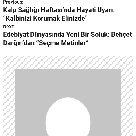
Previous:
Y
Kalp Sağlığı Haftası’nda Hayati Uyarı:
a
“Kalbinizi Korumak Elinizde”
z
Next:
Edebiyat Dünyasında Yeni Bir Soluk: Behçet
ı
Darğın’dan “Seçme Metinler”
g
e
z
i
n
m
e
s