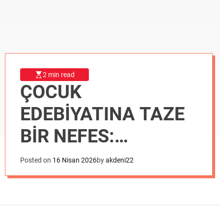
o
d
e
2 min read
ÇOCUK
EDEBİYATINA TAZE
BİR NEFES:
“BALONUNU
Posted on
16 Nisan 2026
by
akdeni22
SAKLAYAN ÇOCUK”