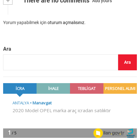
+
There are no comments
Add yours
Yorum yapabilmek için
oturum açmalısınız
.
Ara
Ara