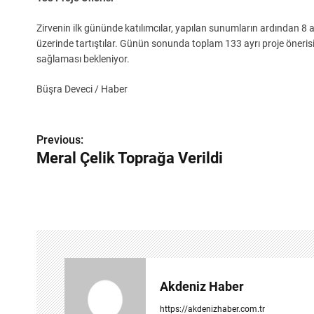
Zirvenin ilk gününde katılımcılar, yapılan sunumların ardından 8 a
üzerinde tartıştılar. Günün sonunda toplam 133 ayrı proje önerisi
sağlaması bekleniyor.
Büşra Deveci / Haber
Y
Previous:
a
Meral Çelik Toprağa Verildi
z
ı
g
e
z
Akdeniz Haber
i
https://akdenizhaber.com.tr