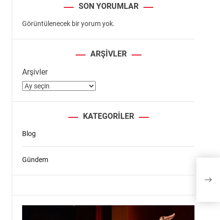
SON YORUMLAR
Görüntülenecek bir yorum yok.
ARŞIVLER
Arşivler
KATEGORILER
Blog
Gündem
MİN
PER
OKU
İNG