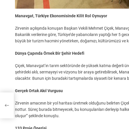
Manavgat, Türkiye Ekonomisinde Kilit Rol Oynuyor
Zirvenin açılışında konuşan Başkan Vekili Mehmet Çiçek, Manavgat’
Bakanlık verilerine göre, Türkiye’de yabancıların yaptığı her 5 ge
büyük bir turizm hacmini yönetirken, doğamızı, kültürümüzü ve
Dünya Çapında Örnek Bir Şehir Hedefi
Çiçek, Manavgat’ın tarım sektöründe de yüksek katma değerli üreti
şehirdeki aklı, sermayeyi ve vizyonu bir araya getirebilirsek, Man
olacaktır. Bunun için buradaki tartışmalarda siyaseti bir kenara b
Gerçek Ortak Akıl Vurgusu
Zirvenin amacının bir yol haritası üretmek olduğunu belirten Çiçe
nottur. Süreç burada bitmeyecek, bu konuşulanları derleyip halkı
oluşur” şeklinde konuştu.
133 Proje Önerisi