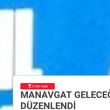
2 min read
MANAVGAT GELECEĞİNİ KONUŞTU: ORT
DÜZENLENDİ