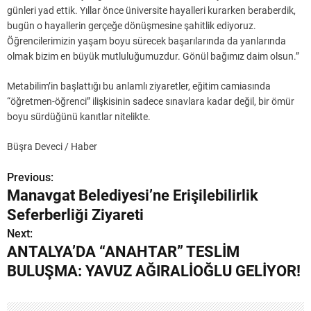
günleri yad ettik. Yıllar önce üniversite hayalleri kurarken beraberdik,
bugün o hayallerin gerçeğe dönüşmesine şahitlik ediyoruz.
Öğrencilerimizin yaşam boyu sürecek başarılarında da yanlarında
olmak bizim en büyük mutluluğumuzdur. Gönül bağımız daim olsun.”
Metabilim’in başlattığı bu anlamlı ziyaretler, eğitim camiasında
“öğretmen-öğrenci” ilişkisinin sadece sınavlara kadar değil, bir ömür
boyu sürdüğünü kanıtlar nitelikte.
Büşra Deveci / Haber
Previous:
Y
Manavgat Belediyesi’ne Erişilebilirlik
a
Seferberliği Ziyareti
z
Next:
ANTALYA’DA “ANAHTAR” TESLİM
ı
BULUŞMA: YAVUZ AĞIRALİOĞLU GELİYOR!
g