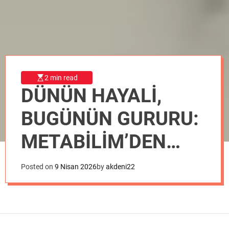
o
d
e
2 min read
DÜNÜN HAYALİ,
BUGÜNÜN GURURU:
METABİLİM’DEN
VEFA YOLCULUĞU!
Posted on
9 Nisan 2026
by
akdeni22