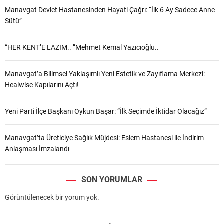
Manavgat Devlet Hastanesinden Hayati Çağrı: “İlk 6 Ay Sadece Anne
Sütü”
“HER KENT’E LAZIM.. ”Mehmet Kemal Yazıcıoğlu..
Manavgat’a Bilimsel Yaklaşımlı Yeni Estetik ve Zayıflama Merkezi:
Healwise Kapılarını Açtı!
Yeni Parti İlçe Başkanı Oykun Başar: “İlk Seçimde İktidar Olacağız”
Manavgat’ta Üreticiye Sağlık Müjdesi: Eslem Hastanesi ile İndirim
Anlaşması İmzalandı
SON YORUMLAR
Görüntülenecek bir yorum yok.