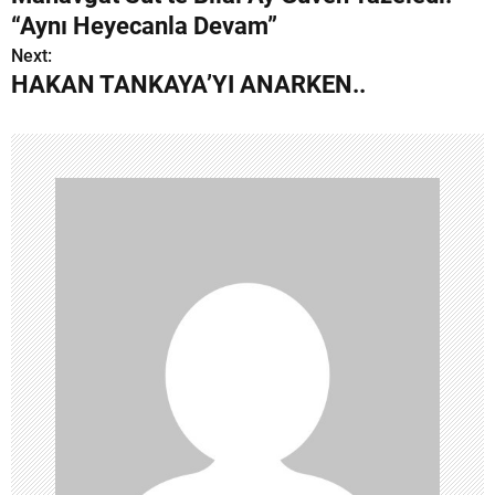
a
“Aynı Heyecanla Devam”
z
Next:
HAKAN TANKAYA’YI ANARKEN..
ı
g
e
z
i
n
m
e
s
i