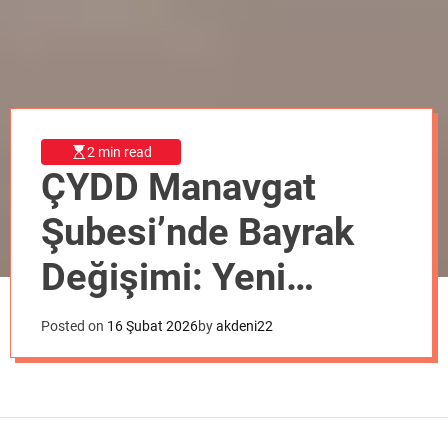
o
d
e
2 min read
ÇYDD Manavgat
Şubesi’nde Bayrak
Değişimi: Yeni
Başkan Emine
Posted on
16 Şubat 2026
by
akdeni22
Çataltaş!