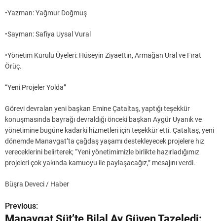
•Yazman: Yağmur Doğmuş
•Sayman: Safiya Uysal Vural
•Yönetim Kurulu Üyeleri: Hüseyin Ziyaettin, Armağan Ural ve Fırat
Örüç.
“Yeni Projeler Yolda”
Görevi devralan yeni başkan Emine Çataltaş, yaptığı teşekkür
konuşmasında bayrağı devraldığı önceki başkan Aygür Uyanık ve
yönetimine bugüne kadarki hizmetleri için teşekkür etti. Çataltaş, yeni
dönemde Manavgat’ta çağdaş yaşamı destekleyecek projelere hız
vereceklerini belirterek; “Yeni yönetimimizle birlikte hazırladığımız
projeleri çok yakında kamuoyu ile paylaşacağız,” mesajını verdi.
Büşra Deveci / Haber
Previous:
Y
Manavgat Süt’te Bilal Ay Güven Tazeledi: