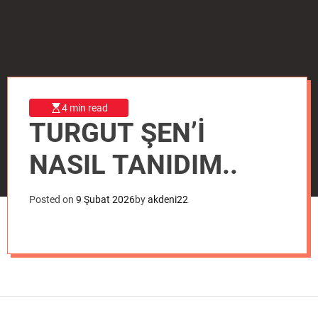
o
d
e
4 min read
TURGUT ŞEN’İ
NASIL TANIDIM..
Posted on
9 Şubat 2026
by
akdeni22