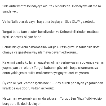
Side antik kentte belediyeye ait ufak bir dükkan..Belediyeye ait masa
sandalye…
Ve haftalık olarak yayın hayatına başlayan Side OLAY gazetesi..
Turgut baba tam destek belediyeden ve Defne otellerinden matbaa
işleri ile destek oluyor bana..
Bende hiç çevrem olmamasına karşın Girit’in güzel insanları ile dost
olmaya ve gazetemi yayınlamaya devam ediyorum..
Kalemini yanlış kullanan gazeteci olmak yerine yaşamı boyunca yanlış
yapmayan biri olarak Turgut babanın güvenini boşa çıkarmamaya
onun yaklaşımını suiistimal etmemeye gayret sarf ediyorum..
Öylede oluyor..Zaman içerisinde 6 – 7 ay süren pansiyon yaşamından
kiralık bir eve doğru yelken açıyoruz..
Ne zaman ekonomik anlamda sıkışsam Turgut Şen “Hızır” gibi yetişip
borç para ile destek oluyor..