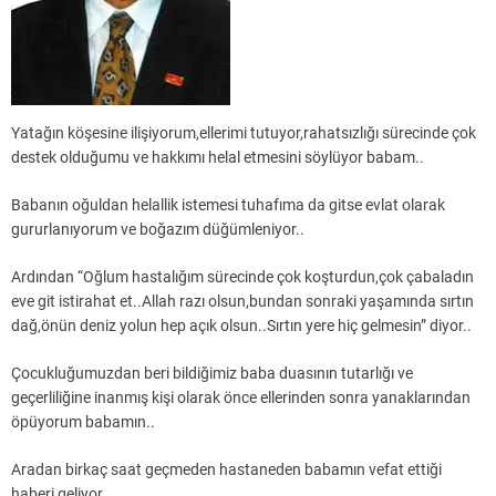
Yatağın köşesine ilişiyorum,ellerimi tutuyor,rahatsızlığı sürecinde çok
destek olduğumu ve hakkımı helal etmesini söylüyor babam..
Babanın oğuldan helallik istemesi tuhafıma da gitse evlat olarak
gururlanıyorum ve boğazım düğümleniyor..
Ardından “Oğlum hastalığım sürecinde çok koşturdun,çok çabaladın
eve git istirahat et..Allah razı olsun,bundan sonraki yaşamında sırtın
dağ,önün deniz yolun hep açık olsun..Sırtın yere hiç gelmesin” diyor..
Çocukluğumuzdan beri bildiğimiz baba duasının tutarlığı ve
geçerliliğine inanmış kişi olarak önce ellerinden sonra yanaklarından
öpüyorum babamın..
Aradan birkaç saat geçmeden hastaneden babamın vefat ettiği
haberi geliyor..