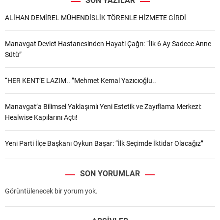
SON YAZILAR
ALİHAN DEMİREL MÜHENDİSLİK TÖRENLE HİZMETE GİRDİ
Manavgat Devlet Hastanesinden Hayati Çağrı: “İlk 6 Ay Sadece Anne
Sütü”
“HER KENT’E LAZIM.. ”Mehmet Kemal Yazıcıoğlu..
Manavgat’a Bilimsel Yaklaşımlı Yeni Estetik ve Zayıflama Merkezi:
Healwise Kapılarını Açtı!
Yeni Parti İlçe Başkanı Oykun Başar: “İlk Seçimde İktidar Olacağız”
SON YORUMLAR
Görüntülenecek bir yorum yok.