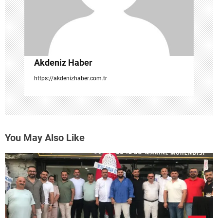
i
Akdeniz Haber
https://akdenizhaber.com.tr
You May Also Like