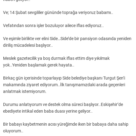
Ve; 14 Şubat sevgililer gününde toprağa veriyoruz babamı..
Vefatından sonra işler bozuluyor ailece iflas ediyoruz..
Ve eşimle birlikte ver elini Side…Side’de bir pansiyon odasında yeniden
diriliş mücadelesi başlıyor..
Meslek gazetecilik ya boş durmak iflas ettim diye yıkılmak
yok..Yeniden başlamak gerek hayata..
Birkaç gün içerisinde toparlayıp Side belediye başkanı Turgut Şen’i
makamında ziyaret ediyorum..İlk tanışmamızdaki arada geçenleri
anlatmak istemiyorum.
Durumu anlatıyorum ve destek olma süreci başlıyor..Eskişehir’de
ebediyete intikal eden baba duası yerine geliyor..
Bir babayı kaybetmenin acısı yüreğimde iken bir babaya daha sahip
oluyorum..