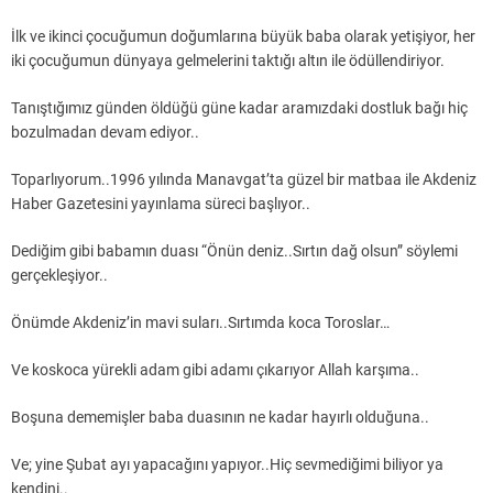
İlk ve ikinci çocuğumun doğumlarına büyük baba olarak yetişiyor, her
iki çocuğumun dünyaya gelmelerini taktığı altın ile ödüllendiriyor.
Tanıştığımız günden öldüğü güne kadar aramızdaki dostluk bağı hiç
bozulmadan devam ediyor..
Toparlıyorum..1996 yılında Manavgat’ta güzel bir matbaa ile Akdeniz
Haber Gazetesini yayınlama süreci başlıyor..
Dediğim gibi babamın duası “Önün deniz..Sırtın dağ olsun” söylemi
gerçekleşiyor..
Önümde Akdeniz’in mavi suları..Sırtımda koca Toroslar…
Ve koskoca yürekli adam gibi adamı çıkarıyor Allah karşıma..
Boşuna dememişler baba duasının ne kadar hayırlı olduğuna..
Ve; yine Şubat ayı yapacağını yapıyor..Hiç sevmediğimi biliyor ya
kendini..