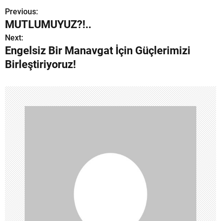
Previous:
Y
MUTLUMUYUZ?!..
a
Next:
Engelsiz Bir Manavgat İçin Güçlerimizi
z
Birleştiriyoruz!
ı
g
e
z
i
n
m
e
s