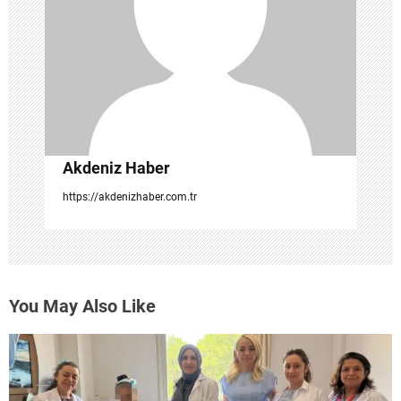
m
e
s
i
Akdeniz Haber
https://akdenizhaber.com.tr
You May Also Like