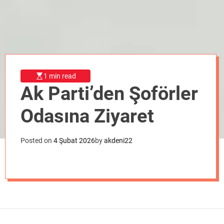
o
d
e
1 min read
Ak Parti’den Şoförler
Odasına Ziyaret
Posted on
4 Şubat 2026
by
akdeni22