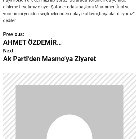
hayırlı olsun dileklerimizi iletiyoruz. Bu arada sorunları da yerinde
dinleme fırsatımız oluyor.Şoförler odası başkanı Muammer Ünal ve
yönetimini yeniden seçilmelerinden dolayı kutluyor,başarılar diliyoruz”
dediler.
Previous:
Y
AHMET ÖZDEMİR…
a
Next:
Ak Parti’den Masmo’ya Ziyaret
z
ı
g
e
z
i
n