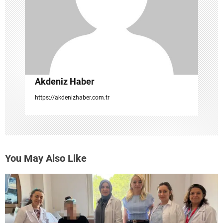
s
i
Akdeniz Haber
https://akdenizhaber.com.tr
You May Also Like