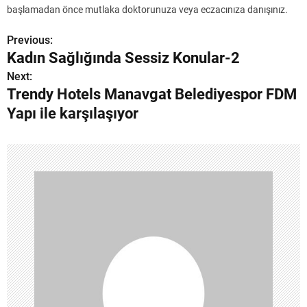
başlamadan önce mutlaka doktorunuza veya eczacınıza danışınız.
Previous:
Y
Kadın Sağlığında Sessiz Konular-2
a
Next:
Trendy Hotels Manavgat Belediyespor FDM
z
Yapı ile karşılaşıyor
ı
g
e
z
i
n
m
e