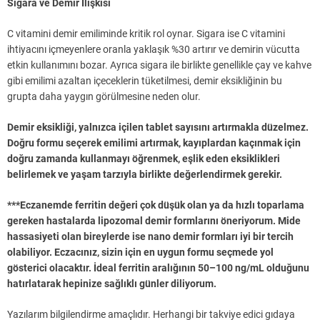
Sigara ve Demir İlişkisi
C vitamini demir emiliminde kritik rol oynar. Sigara ise C vitamini
ihtiyacını içmeyenlere oranla yaklaşık %30 artırır ve demirin vücutta
etkin kullanımını bozar. Ayrıca sigara ile birlikte genellikle çay ve kahve
gibi emilimi azaltan içeceklerin tüketilmesi, demir eksikliğinin bu
grupta daha yaygın görülmesine neden olur.
Demir eksikliği, yalnızca içilen tablet sayısını artırmakla düzelmez.
Doğru formu seçerek emilimi artırmak, kayıplardan kaçınmak için
doğru zamanda kullanmayı öğrenmek, eşlik eden eksiklikleri
belirlemek ve yaşam tarzıyla birlikte değerlendirmek gerekir.
***Eczanemde ferritin değeri çok düşük olan ya da hızlı toparlama
gereken hastalarda lipozomal demir formlarını öneriyorum. Mide
hassasiyeti olan bireylerde ise nano demir formları iyi bir tercih
olabiliyor. Eczacınız, sizin için en uygun formu seçmede yol
gösterici olacaktır. İdeal ferritin aralığının 50–100 ng/mL olduğunu
hatırlatarak hepinize sağlıklı günler diliyorum.
Yazılarım bilgilendirme amaçlıdır. Herhangi bir takviye edici gıdaya