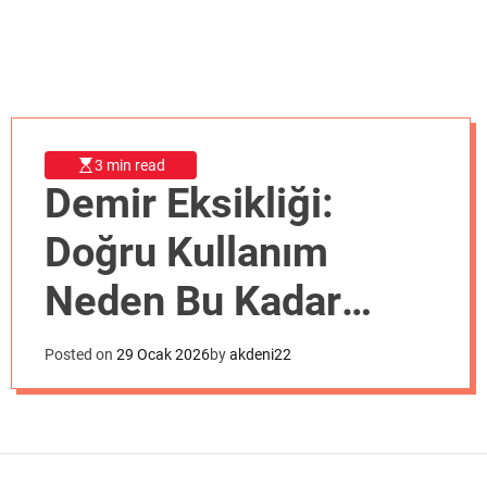
o
d
e
3 min read
Demir Eksikliği:
Doğru Kullanım
Neden Bu Kadar
Önemli?
Posted on
29 Ocak 2026
by
akdeni22