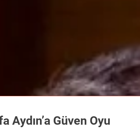
fa Aydın’a Güven Oyu