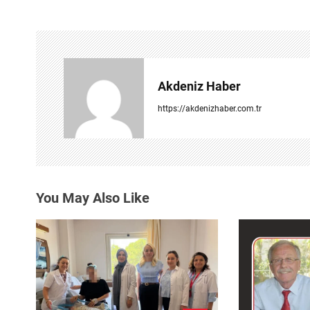
ı
g
e
Akdeniz Haber
z
https://akdenizhaber.com.tr
i
n
m
You May Also Like
e
s
i