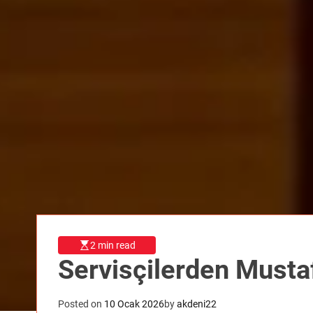
2 min read
Servisçilerden Musta
Posted on
10 Ocak 2026
by
akdeni22