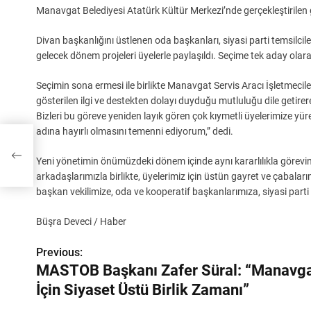
Manavgat Belediyesi Atatürk Kültür Merkezi’nde gerçekleştirilen g
Divan başkanlığını üstlenen oda başkanları, siyasi parti temsilciler
gelecek dönem projeleri üyelerle paylaşıldı. Seçime tek aday olara
Seçimin sona ermesi ile birlikte Manavgat Servis Aracı İşletmeci
gösterilen ilgi ve destekten dolayı duyduğu mutluluğu dile getir
Bizleri bu göreve yeniden layık gören çok kıymetli üyelerimize 
adına hayırlı olmasını temenni ediyorum,” dedi.
Yeni yönetimin önümüzdeki dönem içinde aynı kararlılıkla görevi
arkadaşlarımızla birlikte, üyelerimiz için üstün gayret ve çabala
başkan vekilimize, oda ve kooperatif başkanlarımıza, siyasi parti
Büşra Deveci / Haber
Previous:
Y
MASTOB Başkanı Zafer Süral: “Manavg
a
İçin Siyaset Üstü Birlik Zamanı”
z