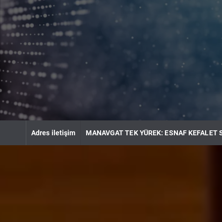
S
k
i
p
t
o
c
o
n
t
e
n
Adres iletişim
MANAVGAT TEK YÜREK: ESNAF KEFALET 
t