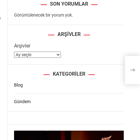
SON YORUMLAR
Görüntülenecek bir yorum yok.
e
ARŞIVLER
Arşivler
Esn
KATEGORILER
Blog
Gündem