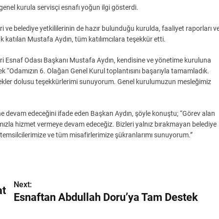
enel kurula servisçi esnafı yoğun ilgi gösterdi.
i ve belediye yetkililerinin de hazır bulunduğu kurulda, faaliyet raporları v
k katılan Mustafa Aydın, tüm katılımcılara teşekkür etti.
leri Esnaf Odası Başkanı Mustafa Aydın, kendisine ve yönetime kuruluna
erek “Odamızın 6. Olağan Genel Kurul toplantısını başarıyla tamamladık.
yürekler dolusu teşekkürlerimi sunuyorum. Genel kurulumuzun mesleğimiz
ne devam edeceğini ifade eden Başkan Aydın, şöyle konuştu; “Görev alan
rımızla hizmet vermeye devam edeceğiz. Bizleri yalnız bırakmayan belediye
 temsilcilerimize ve tüm misafirlerimize şükranlarımı sunuyorum.”
Next:
at
Esnaftan Abdullah Doru’ya Tam Destek