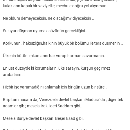
kulakların kapalı bir vaziyette, meçhule doğru yol alıyorsun..
Ne oldum demeyeceksin, ne olacağım? diyeceksin ..
Su uyur düşman uyumaz sözünün gerçekliğini..
Korkunun , haksızlığın,halkının büyük bir bölümü ile ters düşmenin ..
Ülkenin bütün imkanlarını har vurup harman savurmanın.
En üst düzeyde ki korumaların,lüks sarayın, kurşun geçirmez
arabaların ..
Hiçbir işe yaramadığını anlamak için bir gün uzun bir süre..
Bilip tanımasam da; Venezuela devlet başkanı Madura’da , diğer tek
adamlar gibi; mesela Irak lideri Saddam gibi..
Mesela Suriye devlet başkanı Beşer Esad gibi .