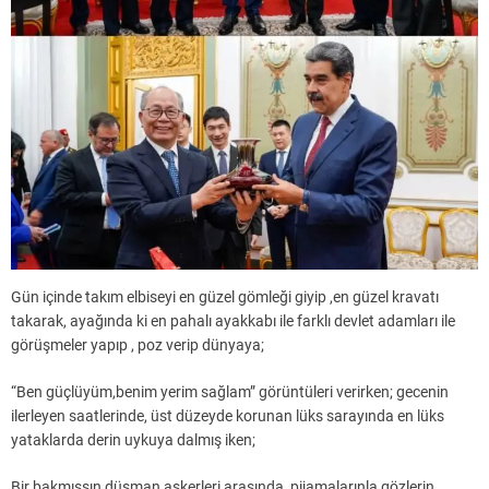
Gün içinde takım elbiseyi en güzel gömleği giyip ,en güzel kravatı
takarak, ayağında ki en pahalı ayakkabı ile farklı devlet adamları ile
görüşmeler yapıp , poz verip dünyaya;
“Ben güçlüyüm,benim yerim sağlam” görüntüleri verirken; gecenin
ilerleyen saatlerinde, üst düzeyde korunan lüks sarayında en lüks
yataklarda derin uykuya dalmış iken;
Bir bakmışsın düşman askerleri arasında, pijamalarınla gözlerin ,