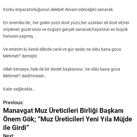
Korku imparatorluğunun ilelebet devam edeceğini sanarak.
En önemlisi de ; her gülen yüzü dost yüzü,her uzatılan eli dost eli,her
söylenen güzel sözü ve övgüyü gerçek sanarak;hayatının en büyük
hatasını yapmış ..
Ve eminim ki, kendi dilinde canlı ve gür sesle; ne oldu bana goca
Mehmet? demiştir..
Allah kimseye, hele de bir devlet başkanına ; ne oldu bana goca
Mehmet? dedirtmesin..
Kalın sağlıcakla…
Previous:
Y
Manavgat Muz Üreticileri Birliği Başkanı
a
Önem Gök; “Muz Üreticileri Yeni Yıla Müjde
z
ile Girdi”
Next: