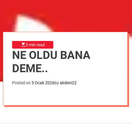
o
d
e
3 min read
NE OLDU BANA
DEME..
Posted on
5 Ocak 2026
by
akdeni22