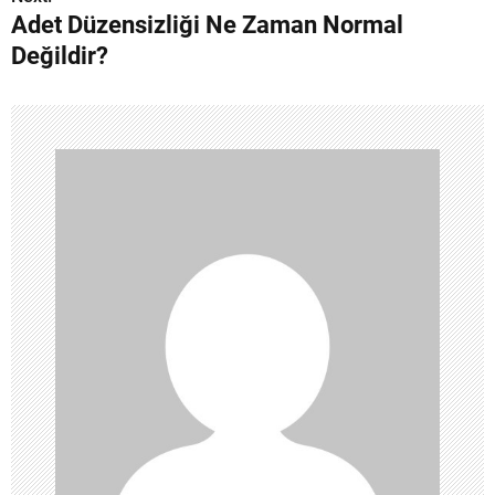
ı
Adet Düzensizliği Ne Zaman Normal
g
Değildir?
e
z
i
n
m
e
s
i