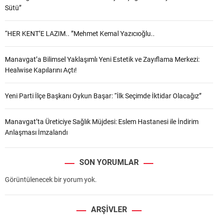
Sütü”
“HER KENT’E LAZIM.. ”Mehmet Kemal Yazıcıoğlu..
Manavgat’a Bilimsel Yaklaşımlı Yeni Estetik ve Zayıflama Merkezi:
Healwise Kapılarını Açtı!
Yeni Parti İlçe Başkanı Oykun Başar: “İlk Seçimde İktidar Olacağız”
Manavgat’ta Üreticiye Sağlık Müjdesi: Eslem Hastanesi ile İndirim
Anlaşması İmzalandı
SON YORUMLAR
Görüntülenecek bir yorum yok.
ARŞIVLER