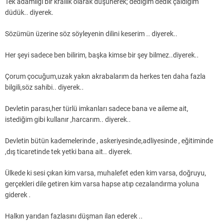
Tek adamlığı bir krallık olarak düşünerek; dediğim dedik çaldığım
düdük.. diyerek.
Sözümün üzerine söz söyleyenin dilini keserim .. diyerek..
Her şeyi sadece ben bilirim, başka kimse bir şey bilmez..diyerek..
Çorum çocuğum,uzak yakın akrabalarım da herkes ten daha fazla
bilgili,söz sahibi.. diyerek..
Devletin parası,her türlü imkanları sadece bana ve aileme ait,
istediğim gibi kullanır ,harcarım.. diyerek..
Devletin bütün kademelerinde , askeriyesinde,adliyesinde , eğitiminde
,dış ticaretinde tek yetki bana ait.. diyerek.
Ülkede ki sesi çıkan kim varsa, muhalefet eden kim varsa, doğruyu,
gerçekleri dile getiren kim varsa hapse atıp cezalandırma yoluna
giderek .
Halkın yarıdan fazlasını düşman ilan ederek ..