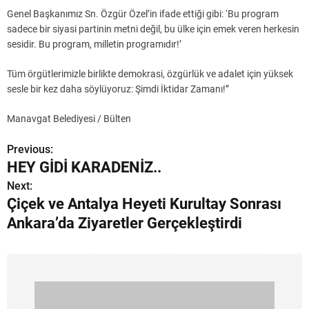
Genel Başkanımız Sn. Özgür Özel’in ifade ettiği gibi: ‘Bu program
sadece bir siyasi partinin metni değil, bu ülke için emek veren herkesin
sesidir. Bu program, milletin programıdır!’
Tüm örgütlerimizle birlikte demokrasi, özgürlük ve adalet için yüksek
sesle bir kez daha söylüyoruz: Şimdi İktidar Zamanı!”
Manavgat Belediyesi / Bülten
Previous:
Y
HEY GİDİ KARADENİZ..
a
Next:
Çiçek ve Antalya Heyeti Kurultay Sonrası
z
Ankara’da Ziyaretler Gerçekleştirdi
ı
g
e