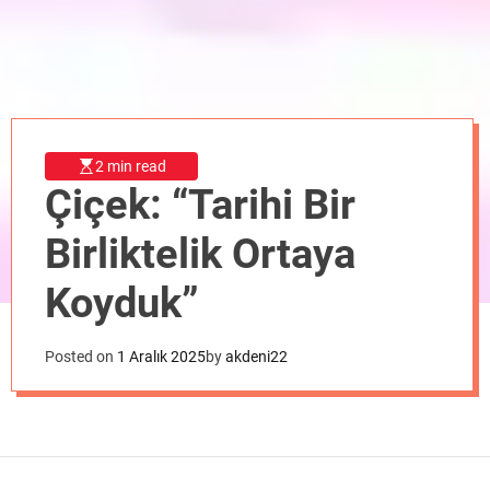
o
d
e
2 min read
Çiçek: “Tarihi Bir
Birliktelik Ortaya
Koyduk”
Posted on
1 Aralık 2025
by
akdeni22