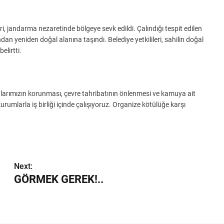
, jandarma nezaretinde bölgeye sevk edildi. Çalındığı tespit edilen
an yeniden doğal alanına taşındı. Belediye yetkilileri, sahilin doğal
elirtti.
larımızın korunması, çevre tahribatının önlenmesi ve kamuya ait
umlarla iş birliği içinde çalışıyoruz. Organize kötülüğe karşı
Next:
GÖRMEK GEREK!..