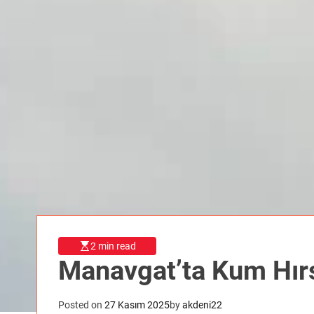
2 min read
Manavgat’ta Kum Hırs
Posted on
27 Kasım 2025
by
akdeni22