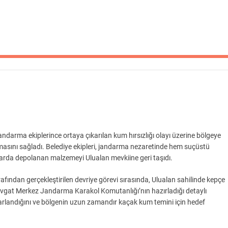
ndarma ekiplerince ortaya çıkarılan kum hırsızlığı olayı üzerine bölgeye
masını sağladı. Belediye ekipleri, jandarma nezaretinde hem suçüstü
larda depolanan malzemeyi Ulualan mevkiine geri taşıdı.
fından gerçekleştirilen devriye görevi sırasında, Ulualan sahilinde kepçe
vgat Merkez Jandarma Karakol Komutanlığı’nın hazırladığı detaylı
rarlandığını ve bölgenin uzun zamandır kaçak kum temini için hedef