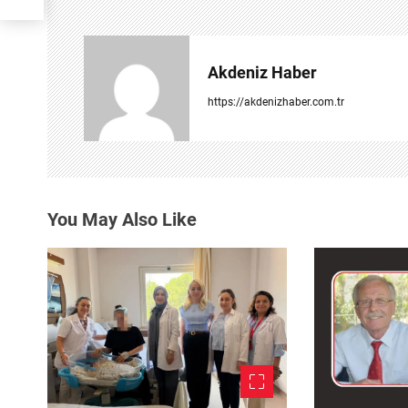
g
e
Akdeniz Haber
z
https://akdenizhaber.com.tr
i
n
m
You May Also Like
e
s
i