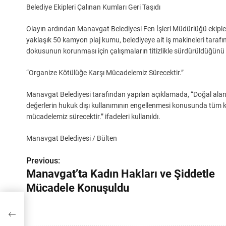
Belediye Ekipleri Çalınan Kumları Geri Taşıdı
Olayın ardından Manavgat Belediyesi Fen İşleri Müdürlüğü ekipleri
yaklaşık 50 kamyon plaj kumu, belediyeye ait iş makineleri tarafınd
dokusunun korunması için çalışmaların titizlikle sürdürüldüğünü b
“Organize Kötülüğe Karşı Mücadelemiz Sürecektir.”
Manavgat Belediyesi tarafından yapılan açıklamada, “Doğal alan
değerlerin hukuk dışı kullanımının engellenmesi konusunda tüm kur
mücadelemiz sürecektir.” ifadeleri kullanıldı.
Manavgat Belediyesi / Bülten
Previous:
Y
Manavgat’ta Kadın Hakları ve Şiddetle
a
Mücadele Konuşuldu
z
etle
ı