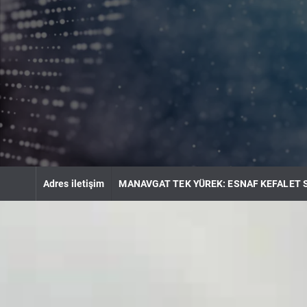
S
k
i
p
t
o
c
o
n
t
e
n
Adres iletişim
MANAVGAT TEK YÜREK: ESNAF KEFALET 
t