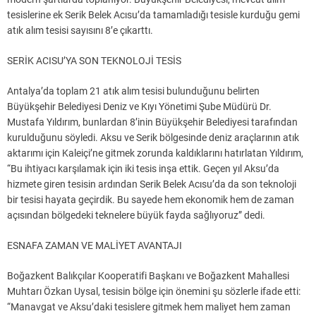
tesislerine ek Serik Belek Acısu’da tamamladığı tesisle kurduğu gemi
atık alım tesisi sayısını 8’e çıkarttı.
SERİK ACISU’YA SON TEKNOLOJİ TESİS
Antalya’da toplam 21 atık alım tesisi bulunduğunu belirten
Büyükşehir Belediyesi Deniz ve Kıyı Yönetimi Şube Müdürü Dr.
Mustafa Yıldırım, bunlardan 8’inin Büyükşehir Belediyesi tarafından
kurulduğunu söyledi. Aksu ve Serik bölgesinde deniz araçlarının atık
aktarımı için Kaleiçi’ne gitmek zorunda kaldıklarını hatırlatan Yıldırım,
“Bu ihtiyacı karşılamak için iki tesis inşa ettik. Geçen yıl Aksu’da
hizmete giren tesisin ardından Serik Belek Acısu’da da son teknoloji
bir tesisi hayata geçirdik. Bu sayede hem ekonomik hem de zaman
açısından bölgedeki teknelere büyük fayda sağlıyoruz” dedi.
ESNAFA ZAMAN VE MALİYET AVANTAJI
Boğazkent Balıkçılar Kooperatifi Başkanı ve Boğazkent Mahallesi
Muhtarı Özkan Uysal, tesisin bölge için önemini şu sözlerle ifade etti:
“Manavgat ve Aksu’daki tesislere gitmek hem maliyet hem zaman