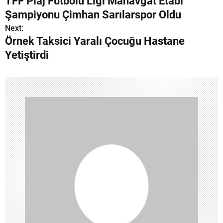
TFF Plaj Futbolu Ligi Manavgat Etabı
a
Şampiyonu Çimhan Sarılarspor Oldu
z
Next:
Örnek Taksici Yaralı Çocuğu Hastane
ı
Yetiştirdi
g
e
z
i
n
m
e
s
i