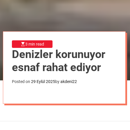
o
d
e
3 min read
Denizler korunuyor
esnaf rahat ediyor
Posted on
29 Eylül 2025
by
akdeni22