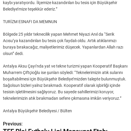
kaybı yaratıyordu. İlçemize kazandırılan bu tesis için Büyükşehir
Belediye’mize teşekkür ederiz.”
TURİZM ESNAFI DA MEMNUN
Bölgede 25 yıldır teknecilik yapan Mehmet Niyazi Anıl da “Serik
Acısu’ya kazandırılan bu tesis çok faydalı oldu. Artık atıklarımızı
buraya bırakacağız, maliyetlerimiz düşecek. Yapanlardan Allah razı
olsun” dedi.
Antalya Aksu Çayı’nda yat ve tekne turizmi yapan Kooperatif Başkanı
Muharrem Çiftçioğlu ise şunları söyledi: “Teknelerimizin atık sularını
boşaltabilmesi için Büyükşehir Belediye’mizden talepte bulunmuştuk.
Sağolsun bizleri yalnız bırakmadı. Kooperatif olarak işbirliği içinde
tesisin işletilmesini sağlıyoruz. Bu sayede sahillerimizi koruyor,
teknelerimizin atık bırakmadan sefere çıkmasına imkân veriyoruz.”
Antalya Büyükşehir Belediyesi / Bülten
Previous:
Y