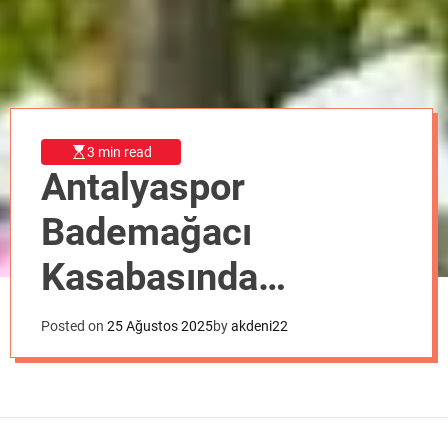
o
d
e
3 min read
Antalyaspor
Bademağacı
Kasabasında
Çoşkuyla Karşılandı
Posted on
25 Ağustos 2025
by
akdeni22