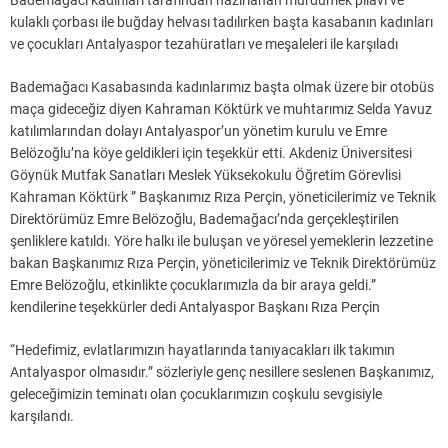
Bademağacı kadınları tarafından hazırlanan mürdümek pilavı ve
kulaklı çorbası ile buğday helvası tadılırken başta kasabanın kadınları
ve çocukları Antalyaspor tezahüratları ve meşaleleri ile karşıladı
Bademağacı Kasabasında kadınlarımız başta olmak üzere bir otobüs
maça gideceğiz diyen Kahraman Köktürk ve muhtarımız Selda Yavuz
katılımlarından dolayı Antalyaspor’un yönetim kurulu ve Emre
Belözoğlu’na köye geldikleri için teşekkür etti. Akdeniz Üniversitesi
Göynük Mutfak Sanatları Meslek Yüksekokulu Öğretim Görevlisi
Kahraman Köktürk ” Başkanımız Rıza Perçin, yöneticilerimiz ve Teknik
Direktörümüz Emre Belözoğlu, Bademağacı’nda gerçekleştirilen
şenliklere katıldı. Yöre halkı ile buluşan ve yöresel yemeklerin lezzetine
bakan Başkanımız Rıza Perçin, yöneticilerimiz ve Teknik Direktörümüz
Emre Belözoğlu, etkinlikte çocuklarımızla da bir araya geldi.”
kendilerine teşekkürler dedi Antalyaspor Başkanı Rıza Perçin
“Hedefimiz, evlatlarımızın hayatlarında tanıyacakları ilk takımın
Antalyaspor olmasıdır.” sözleriyle genç nesillere seslenen Başkanımız,
geleceğimizin teminatı olan çocuklarımızın coşkulu sevgisiyle
karşılandı.