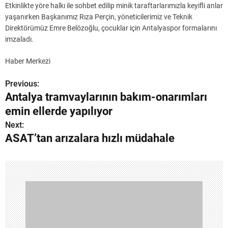
Etkinlikte yöre halkı ile sohbet edilip minik taraftarlarımızla keyifli anlar
yaşanırken Başkanımız Rıza Perçin, yöneticilerimiz ve Teknik
Direktörümüz Emre Belözoğlu, çocuklar için Antalyaspor formalarını
imzaladı.
Haber Merkezi
Previous:
Y
Antalya tramvaylarının bakım-onarımları
a
emin ellerde yapılıyor
z
Next:
ASAT’tan arızalara hızlı müdahale
ı
g
e
z
i