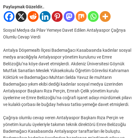
Paylaşmak Güzeldir..
Sosyal Medya da Pilav Yemeye Davet Edilen Antalyaspor Çağrıya
Olumlu Cevap Verdi
Antalya Döşemealtı İlçesi Bademağacı Kasabasında kadınlar sosyal
medya aracılığıyla Antalyaspor yönetim kurulunu ve Emre
Belözoğlu’na köye davet etmişlerdi. Akdeniz Üniversitesi Göynük
Mutfak Sanatları Meslek Yüksekokulu Öğretim Görevlisi Kahraman
Köktürk ve Bademağacı Muhtarı Selda Yavuz ile muhtarın
Bademağacı yıkım ekibi dediği kadınlar sosyal medya üzerinden
Antalyaspor Başkanı Rıza Perçin, Emrah Çelik yönetim kurulu
üyelerine ve Emre Belözoğlu’na coğrafi işaret adayı mürdümek pilavı
ve kulaklı çorbası ile buğday helvası tatlısı yemeğe davet etmişlerdi.
Çağrıya olumlu cevap veren Antalyaspor Başkanı Rıza Perçin ve
yönetim kurulu üyeleriyle takımın teknik direktörü Emre Belözoğlu
Bademağacı Kasabasında Antalyaspor taraftarları ile buluştu.