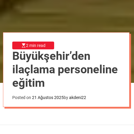
o
d
e
2 min read
Büyükşehir’den
ilaçlama personeline
eğitim
Posted on
21 Ağustos 2025
by
akdeni22