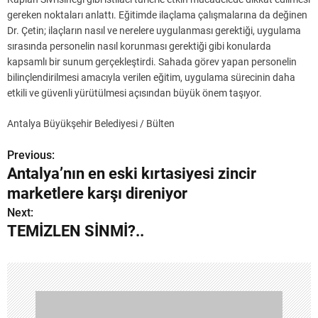
gereken noktaları anlattı. Eğitimde ilaçlama çalışmalarına da değinen
Dr. Çetin; ilaçların nasıl ve nerelere uygulanması gerektiği, uygulama
sırasında personelin nasıl korunması gerektiği gibi konularda
kapsamlı bir sunum gerçekleştirdi. Sahada görev yapan personelin
bilinçlendirilmesi amacıyla verilen eğitim, uygulama sürecinin daha
etkili ve güvenli yürütülmesi açısından büyük önem taşıyor.
Antalya Büyükşehir Belediyesi / Bülten
Previous:
Y
Antalya’nın en eski kırtasiyesi zincir
a
marketlere karşı direniyor
z
Next:
TEMİZLEN SİNMİ?..
ı
g
e